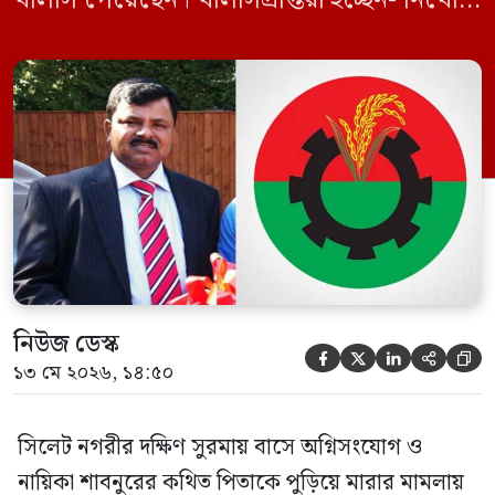
বিএনপি নেতা এম ইলিয়াস আলী ও ছাত্রদল নেতা
ইফতেখার আহমদ দিনারসহ ৩৮ জন নেতাকর্মী।
মঙ্গলবার দুপুরে মামলার দীর্ঘ শুনানি ও সাক্ষ্য-
প্রমাণ জেরা শেষে আসামিরা নির্দোষ প্রমাণিত
হওয়ায় খালাস দেন বিচারক। মানবপাচার […]
নিউজ ডেস্ক





১৩ মে ২০২৬, ১৪:৫০
সিলেট নগরীর দক্ষিণ সুরমায় বাসে অগ্নিসংযোগ ও
নায়িকা শাবনুরের কথিত পিতাকে পুড়িয়ে মারার মামলায়