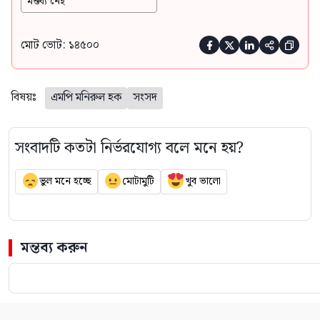
মন্তব্য নেই
মোট ভোট: ১৪৫০০





বিষয়ঃ
এমপি মনিরুল হক
সংসদ
সংবাদটি কতটা নির্ভরযোগ্য বলে মনে হয়?
ভুল মনে হচ্ছে
মোটামুটি
খুব ভালো
মন্তব্য করুন