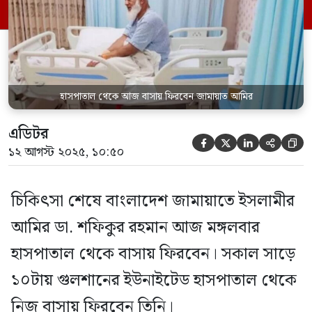
প্রধান এহসানুল মাহবুব জুবায়েরের পাঠানো এক
বিজ্ঞপ্তিতে এ তথ্য জানানো হয়েছে। এতে বলা
হয়, আলহামদুলিল্লাহ […]
হাসপাতাল থেকে আজ বাসায় ফিরবেন জামায়াত আমির
এডিটর





১২ আগস্ট ২০২৫, ১০:৫০
চিকিৎসা শেষে বাংলাদেশ জামায়াতে ইসলামীর
আমির ডা. শফিকুর রহমান আজ মঙ্গলবার
হাসপাতাল থেকে বাসায় ফিরবেন। সকাল সাড়ে
১০টায় গুলশানের ইউনাইটেড হাসপাতাল থেকে
নিজ বাসায় ফিরবেন তিনি।