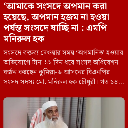
‘আমাকে সংসদে অপমান করা
হয়েছে, অপমান হজম না হওয়া
পর্যন্ত সংসদে যাচ্ছি না : এমপি
মনিরুল হক
সংসদে বক্তব্য দেওয়ার সময় ‘অপমানিত’ হওয়ার
অভিযোগে টানা ১১ দিন ধরে সংসদ অধিবেশন
বর্জন করছেন কুমিল্লা-৬ আসনের বিএনপির
সংসদ সদস্য মো. মনিরুল হক চৌধুরী। গত ১৪
জুন ডেপুটি স্পিকার কায়সার কামালের এক
রুলিং ও সিদ্ধান্তের প্রতিবাদে ১৫ থেকে ২৫ জুন
পর্যন্ত তিনি সংসদে যাননি। মনিরুল হক চৌধুরী
বলেন, ‘আমাকে সংসদে অপমান করা হয়েছে।