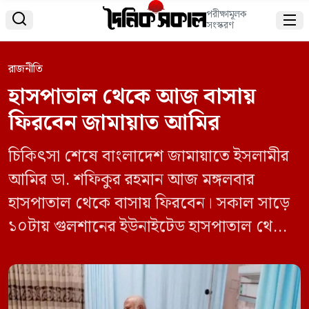
পরীক্ষামূলক


সংস্করণ
রাজনীতি
হাসপাতাল থেকে আজ বাসায়
ফিরবেন জামায়াত আমির
চিকিৎসা শেষে বাংলাদেশ জামায়াতে ইসলামীর
আমির ডা. শফিকুর রহমান আজ মঙ্গলবার
হাসপাতাল থেকে বাসায় ফিরবেন। সকাল সাড়ে
১০টায় গুলশানের ইউনাইটেড হাসপাতাল থেকে
নিজ বাসায় ফিরবেন তিনি। সোমবার দিবাগত
রাতে জামায়াতে ইসলামীর সহকারী সেক্রেটারি
জেনারেল এবং কেন্দ্রীয় মিডিয়া ও প্রচার বিভাগের