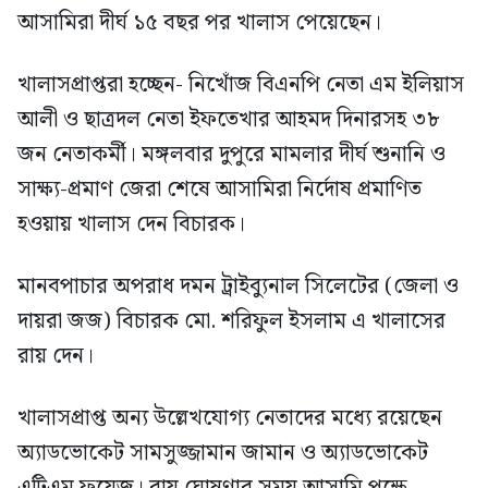
আসামিরা দীর্ঘ ১৫ বছর পর খালাস পেয়েছেন।
খালাসপ্রাপ্তরা হচ্ছেন- নিখোঁজ বিএনপি নেতা এম ইলিয়াস
আলী ও ছাত্রদল নেতা ইফতেখার আহমদ দিনারসহ ৩৮
জন নেতাকর্মী। মঙ্গলবার দুপুরে মামলার দীর্ঘ শুনানি ও
সাক্ষ্য-প্রমাণ জেরা শেষে আসামিরা নির্দোষ প্রমাণিত
হওয়ায় খালাস দেন বিচারক।
মানবপাচার অপরাধ দমন ট্রাইব্যুনাল সিলেটের (জেলা ও
দায়রা জজ) বিচারক মো. শরিফুল ইসলাম এ খালাসের
রায় দেন।
খালাসপ্রাপ্ত অন্য উল্লেখযোগ্য নেতাদের মধ্যে রয়েছেন
অ্যাডভোকেট সামসুজ্জামান জামান ও অ্যাডভোকেট