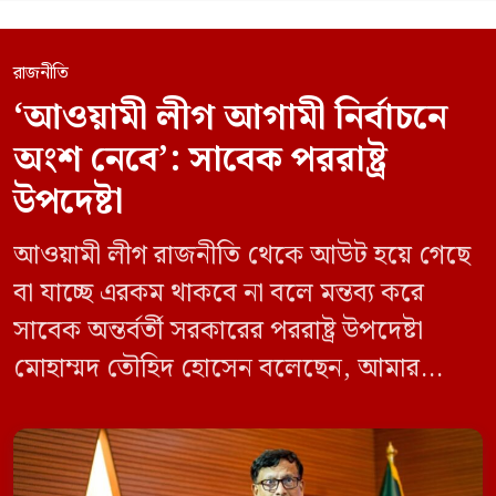
রাজনীতি
‘আওয়ামী লীগ আগামী নির্বাচনে
অংশ নেবে’: সাবেক পররাষ্ট্র
উপদেষ্টা
আওয়ামী লীগ রাজনীতি থেকে আউট হয়ে গেছে
বা যাচ্ছে এরকম থাকবে না বলে মন্তব্য করে
সাবেক অন্তর্বর্তী সরকারের পররাষ্ট্র উপদেষ্টা
মোহাম্মদ তৌহিদ হোসেন বলেছেন, আমার
অনুমান তারা (আওয়ামী লীগ) দেশের আগামী
নির্বাচনে অংশ নেবে। সম্প্রতি দেশের একটি
বেসরকারি টেলিভিশনে দেয়া সাক্ষাৎকারে তিনি