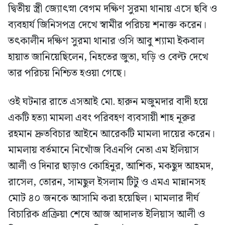
দ্বিতীয় স্ত্রী জ্যোৎস্না বেগম দক্ষিণ সুরমা থানায় এসে ছবি ও
ব্যবহার্য জিনিসপত্র দেখে স্বামীর পরিচয় শনাক্ত করেন।
তৎকালীন দক্ষিণ সুরমা থানার ওসি আবু শ্যামা ইকবাল
হায়াত জানিয়েছিলেন, নিহতের জুতা, ঘড়ি ও বেল্ট দেখে
তার পরিচয় নিশ্চিত হওয়া গেছে।
ওই ঘটনার রাতে এসআই মো. হারুন মজুমদার বাদী হয়ে
একটি হত্যা মামলা এবং পরিবহণ ব্যবসায়ী শাহ নূরুর
রহমান দ্রুতবিচার আইনে আরেকটি মামলা দায়ের করেন।
মামলায় বর্তমানে নিখোঁজ বিএনপি নেতা এম ইলিয়াস
আলী ও দিনার ছাড়াও কোহিনুর, আশিক, মকছুদ আহমদ,
রাসেল, তোরন, সামছুল ইসলাম টিটু ও এমএ মান্নানসহ
মোট ৪০ জনকে আসামি করা হয়েছিল। মামলার দীর্ঘ
বিচারিক প্রক্রিয়া শেষে আজ আদালত ইলিয়াস আলী ও