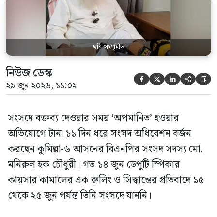
স্পিকার ফোন […]
ছবি সংগৃহীত
নিউজ ডেস্ক





২৯ জুন ২০২৬, ১১:০২
সংসদে বক্তব্য দেওয়ার সময় ‘অপমানিত’ হওয়ার
অভিযোগে টানা ১১ দিন ধরে সংসদ অধিবেশন বর্জন
করছেন কুমিল্লা-৬ আসনের বিএনপির সংসদ সদস্য মো.
মনিরুল হক চৌধুরী। গত ১৪ জুন ডেপুটি স্পিকার
কায়সার কামালের এক রুলিং ও সিদ্ধান্তের প্রতিবাদে ১৫
থেকে ২৫ জুন পর্যন্ত তিনি সংসদে যাননি।