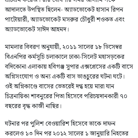
এটিএম ফয়েজ। রায় ঘোষণার সময় আসামি পক্ষে
আদালতে উপস্থিত ছিলেন- অ্যাডভোকেট হাসান রিপন
পাটোয়ারী, অ্যাডভোকেট মসরুর চৌধুরী শওকত এবং
অ্যাডভোকেট সাঈদ আহমদ।
মামলার বিবরণ অনুযায়ী, ২০১১ সালের ১৮ ডিসেম্বর
বিএনপির কর্মসূচি চলাকালে ঢাকা-সিলেট মহাসড়কের
বদিকোনা এলাকায় হবিগঞ্জ সুপার এক্সপ্রেসের একটি বাসে
অগ্নিসংযোগ ও অন্য একটি বাস ভাঙচুরের ঘটনা ঘটে।
ওই অগ্নিকাণ্ডে বাসের ভেতরেই দগ্ধ হয়ে মারা যান
চিত্রনায়িকা শাবনুরের পিতা হিসেবে পরিচয়দানকারী ৭০
বছরের বৃদ্ধ কাজী নাছির।
ঘটনার পর পুলিশ বেওয়ারিশ হিসেবে তাকে দাফন
করলেও ১৩ দিন পর ২০১২ সালের ১ জানুয়ারি নিহতের