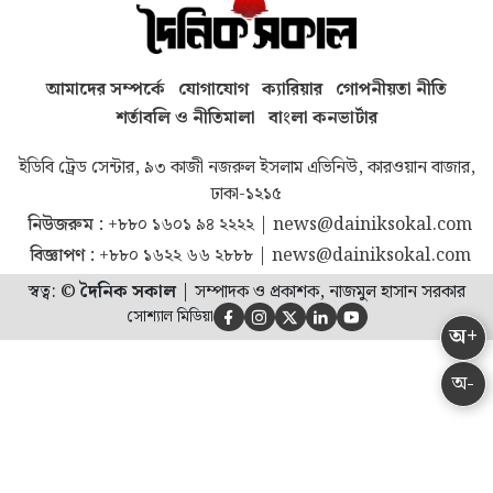
আমাদের সম্পর্কে
যোগাযোগ
ক্যারিয়ার
গোপনীয়তা নীতি
শর্তাবলি ও নীতিমালা
বাংলা কনভার্টার
ইডিবি ট্রেড সেন্টার, ৯৩ কাজী নজরুল ইসলাম এভিনিউ, কারওয়ান বাজার,
ঢাকা-১২১৫
নিউজরুম :
+৮৮০ ১৬০১ ৯৪ ২২২২
|
news@dainiksokal.com
বিজ্ঞাপণ :
+৮৮০ ১৬২২ ৬৬ ২৮৮৮
|
news@dainiksokal.com
স্বত্ব: ©
দৈনিক সকাল
|
সম্পাদক ও প্রকাশক, নাজমুল হাসান সরকার
সোশ্যাল মিডিয়া





অ+
অ-