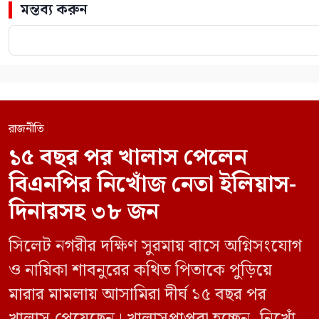
মন্তব্য করুন
রাজনীতি
১৫ বছর পর খালাস পেলেন
বিএনপির নিখোঁজ নেতা ইলিয়াস-
দিনারসহ ৩৮ জন
সিলেট নগরীর দক্ষিণ সুরমায় বাসে অগ্নিসংযোগ
ও নায়িকা শাবনুরের কথিত পিতাকে পুড়িয়ে
মারার মামলায় আসামিরা দীর্ঘ ১৫ বছর পর
খালাস পেয়েছেন। খালাসপ্রাপ্তরা হচ্ছেন- নিখোঁজ