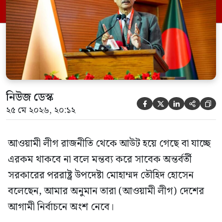
এসব কথা বলেন। আওয়ামী লীগ সরকারের সময়
হওয়া অত্যাচার-নিপীড়ন মানুষ ভুলে যাবে এমন
[…]
নিউজ ডেস্ক





২৫ মে ২০২৬, ২০:১২
আওয়ামী লীগ রাজনীতি থেকে আউট হয়ে গেছে বা যাচ্ছে
এরকম থাকবে না বলে মন্তব্য করে সাবেক অন্তর্বর্তী
সরকারের পররাষ্ট্র উপদেষ্টা মোহাম্মদ তৌহিদ হোসেন
বলেছেন, আমার অনুমান তারা (আওয়ামী লীগ) দেশের
আগামী নির্বাচনে অংশ নেবে।