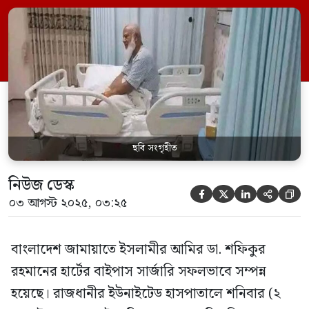
খ্যাতনামা হৃদরোগ বিশেষজ্ঞ ডা. জাহাঙ্গীর কবির।
সার্জারির পর তিনি জানিয়েছেন, শারীরিক অবস্থা
স্থিতিশীল রয়েছে এবং সবকিছু ঠিক থাকলে এক
সপ্তাহের মধ্যেই জামায়াত আমির বাসায় ফিরতে
পারবেন। জানা গেছে, সকাল […]
ছবি সংগৃহীত
নিউজ ডেস্ক





০৩ আগস্ট ২০২৫, ০৩:২৫
বাংলাদেশ জামায়াতে ইসলামীর আমির ডা. শফিকুর
রহমানের হার্টের বাইপাস সার্জারি সফলভাবে সম্পন্ন
হয়েছে। রাজধানীর ইউনাইটেড হাসপাতালে শনিবার (২