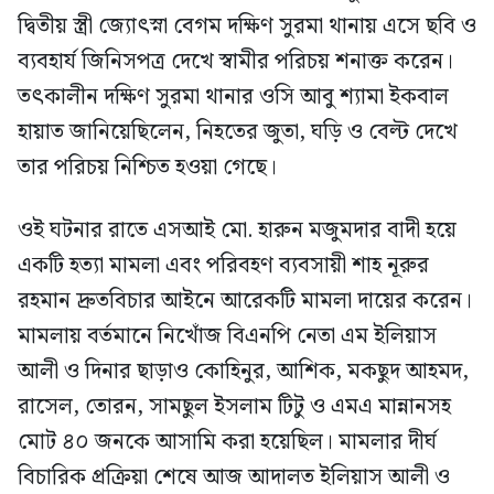
দ্বিতীয় স্ত্রী জ্যোৎস্না বেগম দক্ষিণ সুরমা থানায় এসে ছবি ও
ব্যবহার্য জিনিসপত্র দেখে স্বামীর পরিচয় শনাক্ত করেন।
তৎকালীন দক্ষিণ সুরমা থানার ওসি আবু শ্যামা ইকবাল
হায়াত জানিয়েছিলেন, নিহতের জুতা, ঘড়ি ও বেল্ট দেখে
তার পরিচয় নিশ্চিত হওয়া গেছে।
ওই ঘটনার রাতে এসআই মো. হারুন মজুমদার বাদী হয়ে
একটি হত্যা মামলা এবং পরিবহণ ব্যবসায়ী শাহ নূরুর
রহমান দ্রুতবিচার আইনে আরেকটি মামলা দায়ের করেন।
মামলায় বর্তমানে নিখোঁজ বিএনপি নেতা এম ইলিয়াস
আলী ও দিনার ছাড়াও কোহিনুর, আশিক, মকছুদ আহমদ,
রাসেল, তোরন, সামছুল ইসলাম টিটু ও এমএ মান্নানসহ
মোট ৪০ জনকে আসামি করা হয়েছিল। মামলার দীর্ঘ
বিচারিক প্রক্রিয়া শেষে আজ আদালত ইলিয়াস আলী ও