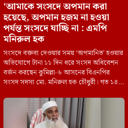
‘আমাকে সংসদে অপমান করা
হয়েছে, অপমান হজম না হওয়া
পর্যন্ত সংসদে যাচ্ছি না : এমপি
মনিরুল হক
সংসদে বক্তব্য দেওয়ার সময় ‘অপমানিত’ হওয়ার
অভিযোগে টানা ১১ দিন ধরে সংসদ অধিবেশন
বর্জন করছেন কুমিল্লা-৬ আসনের বিএনপির
সংসদ সদস্য মো. মনিরুল হক চৌধুরী। গত ১৪
জুন ডেপুটি স্পিকার কায়সার কামালের এক
রুলিং ও সিদ্ধান্তের প্রতিবাদে ১৫ থেকে ২৫ জুন
পর্যন্ত তিনি সংসদে যাননি। মনিরুল হক চৌধুরী
বলেন, ‘আমাকে সংসদে অপমান করা হয়েছে।