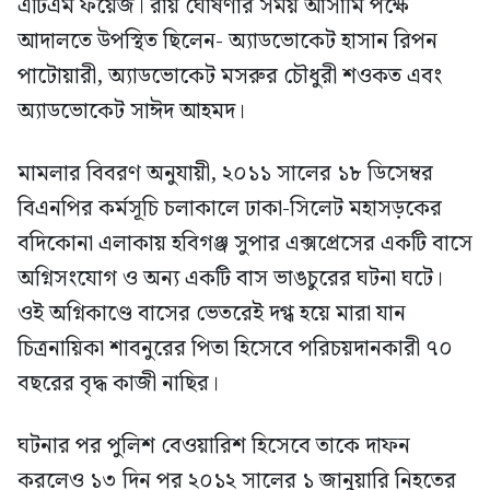
এটিএম ফয়েজ। রায় ঘোষণার সময় আসামি পক্ষে
আদালতে উপস্থিত ছিলেন- অ্যাডভোকেট হাসান রিপন
পাটোয়ারী, অ্যাডভোকেট মসরুর চৌধুরী শওকত এবং
অ্যাডভোকেট সাঈদ আহমদ।
মামলার বিবরণ অনুযায়ী, ২০১১ সালের ১৮ ডিসেম্বর
বিএনপির কর্মসূচি চলাকালে ঢাকা-সিলেট মহাসড়কের
বদিকোনা এলাকায় হবিগঞ্জ সুপার এক্সপ্রেসের একটি বাসে
অগ্নিসংযোগ ও অন্য একটি বাস ভাঙচুরের ঘটনা ঘটে।
ওই অগ্নিকাণ্ডে বাসের ভেতরেই দগ্ধ হয়ে মারা যান
চিত্রনায়িকা শাবনুরের পিতা হিসেবে পরিচয়দানকারী ৭০
বছরের বৃদ্ধ কাজী নাছির।
ঘটনার পর পুলিশ বেওয়ারিশ হিসেবে তাকে দাফন
করলেও ১৩ দিন পর ২০১২ সালের ১ জানুয়ারি নিহতের