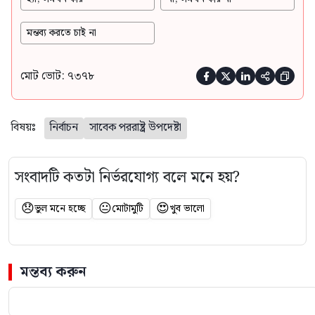
মন্তব্য করতে চাই না
মোট ভোট: ৭৩৭৮





বিষয়ঃ
নির্বাচন
সাবেক পররাষ্ট্র উপদেষ্টা
সংবাদটি কতটা নির্ভরযোগ্য বলে মনে হয়?
😞
😐
😍
ভুল মনে হচ্ছে
মোটামুটি
খুব ভালো
মন্তব্য করুন