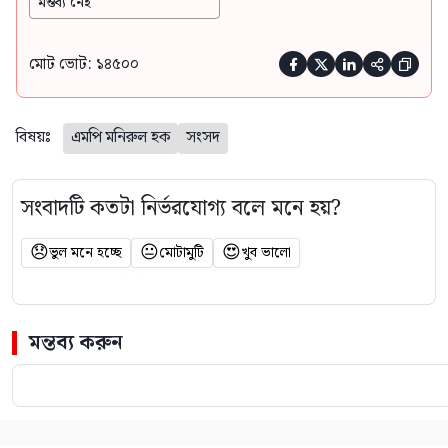
মন্তব্য নেই
মোট ভোট: ১৪৫০০





বিষয়ঃ
এমপি মনিরুল হক
সংসদ
সংবাদটি কতটা নির্ভরযোগ্য বলে মনে হয়?
😞
😐
😍
ভুল মনে হচ্ছে
মোটামুটি
খুব ভালো
মন্তব্য করুন