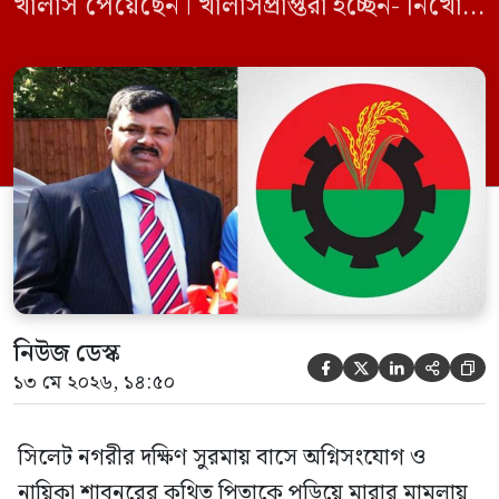
খালাস পেয়েছেন। খালাসপ্রাপ্তরা হচ্ছেন- নিখোঁজ
বিএনপি নেতা এম ইলিয়াস আলী ও ছাত্রদল নেতা
ইফতেখার আহমদ দিনারসহ ৩৮ জন নেতাকর্মী।
মঙ্গলবার দুপুরে মামলার দীর্ঘ শুনানি ও সাক্ষ্য-
প্রমাণ জেরা শেষে আসামিরা নির্দোষ প্রমাণিত
হওয়ায় খালাস দেন বিচারক। মানবপাচার […]
নিউজ ডেস্ক





১৩ মে ২০২৬, ১৪:৫০
সিলেট নগরীর দক্ষিণ সুরমায় বাসে অগ্নিসংযোগ ও
নায়িকা শাবনুরের কথিত পিতাকে পুড়িয়ে মারার মামলায়