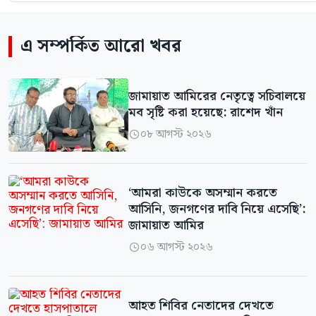
এ সম্পর্কিত আরো খবর
জামায়াত আমিরের নেতৃত্বে সচিবালয়ে
মব সৃষ্টি করা হয়েছে: রাশেদ খাঁন
০৮ আগস্ট ২০২৬

‘আমরা কাউকে অসম্মান করতে
আসিনি, জনগণের দাবি নিয়ে এসেছি’:
জামায়াত আমির
০৬ আগস্ট ২০২৬

আহত শিবির নেতাদের দেখতে