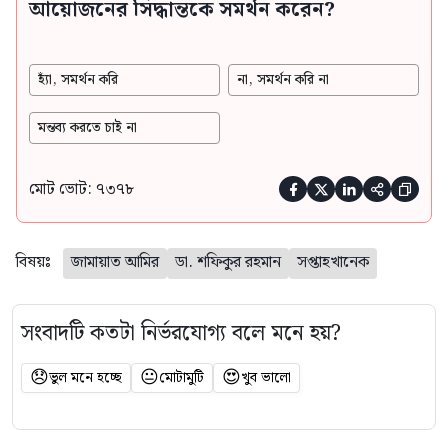
আয়োজনের সিদ্ধান্তকে সমর্থন করেন?
হ্যাঁ, সমর্থন করি
না, সমর্থন করি না
মন্তব্য করতে চাই না
মোট ভোট: ৭৩৭৮





বিষয়ঃ
জামায়াত আমির
ডা. শফিকুর রহমান
সপ্তাহখানেক
সংবাদটি কতটা নির্ভরযোগ্য বলে মনে হয়?
😞
😐
😍
ভুল মনে হচ্ছে
মোটামুটি
খুব ভালো