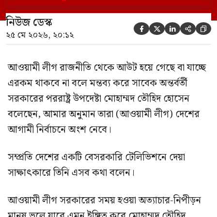
এসব কথা বলেন। আওয়ামী লীগ সরকারের সময়
নিউজ ডেস্ক
হওয়া অত্যাচার-নিপীড়ন মানুষ ভুলে যাবে এমন





২৫ মে ২০২৬, ২০:১২
[…]
আওয়ামী লীগ রাজনীতি থেকে আউট হয়ে গেছে বা যাচ্ছে
এরকম থাকবে না বলে মন্তব্য করে সাবেক অন্তর্বর্তী
সরকারের পররাষ্ট্র উপদেষ্টা মোহাম্মদ তৌহিদ হোসেন
বলেছেন, আমার অনুমান তারা (আওয়ামী লীগ) দেশের
আগামী নির্বাচনে অংশ নেবে।
সম্প্রতি দেশের একটি বেসরকারি টেলিভিশনে দেয়া
সাক্ষাৎকারে তিনি এসব কথা বলেন।
আওয়ামী লীগ সরকারের সময় হওয়া অত্যাচার-নিপীড়ন
মানুষ ভুলে যাবে এমন ইঙ্গিত করে মোহাম্মদ তৌহিদ