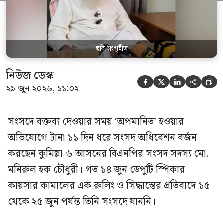
স্পিকার ফোন […]
ছবি সংগৃহীত
নিউজ ডেস্ক





২৯ জুন ২০২৬, ১১:০২
সংসদে বক্তব্য দেওয়ার সময় ‘অপমানিত’ হওয়ার
অভিযোগে টানা ১১ দিন ধরে সংসদ অধিবেশন বর্জন
করছেন কুমিল্লা-৬ আসনের বিএনপির সংসদ সদস্য মো.
মনিরুল হক চৌধুরী। গত ১৪ জুন ডেপুটি স্পিকার
কায়সার কামালের এক রুলিং ও সিদ্ধান্তের প্রতিবাদে ১৫
থেকে ২৫ জুন পর্যন্ত তিনি সংসদে যাননি।