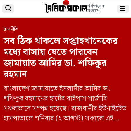
পরীক্ষামূলক


সংস্করণ
রাজনীতি
সব ঠিক থাকলে সপ্তাহখানেকের
মধ্যে বাসায় যেতে পারবেন
জামায়াত আমির ডা. শফিকুর
রহমান
বাংলাদেশ জামায়াতে ইসলামীর আমির ডা.
শফিকুর রহমানের হার্টের বাইপাস সার্জারি
সফলভাবে সম্পন্ন হয়েছে। রাজধানীর ইউনাইটেড
হাসপাতালে শনিবার (২ আগস্ট) সকালে এই
জটিল অস্ত্রোপচারটি পরিচালনা করেন দেশের