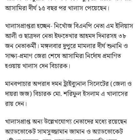
আসামিরা দীর্ঘ ১৫ বছর পর খালাস পেয়েছেন।
খালাসপ্রাপ্তরা হচ্ছেন- নিখোঁজ বিএনপি নেতা এম ইলিয়াস
আলী ও ছাত্রদল নেতা ইফতেখার আহমদ দিনারসহ ৩৮
জন নেতাকর্মী। মঙ্গলবার দুপুরে মামলার দীর্ঘ শুনানি ও
সাক্ষ্য-প্রমাণ জেরা শেষে আসামিরা নির্দোষ প্রমাণিত
হওয়ায় খালাস দেন বিচারক।
মানবপাচার অপরাধ দমন ট্রাইব্যুনাল সিলেটের (জেলা ও
দায়রা জজ) বিচারক মো. শরিফুল ইসলাম এ খালাসের
রায় দেন।
খালাসপ্রাপ্ত অন্য উল্লেখযোগ্য নেতাদের মধ্যে রয়েছেন
অ্যাডভোকেট সামসুজ্জামান জামান ও অ্যাডভোকেট