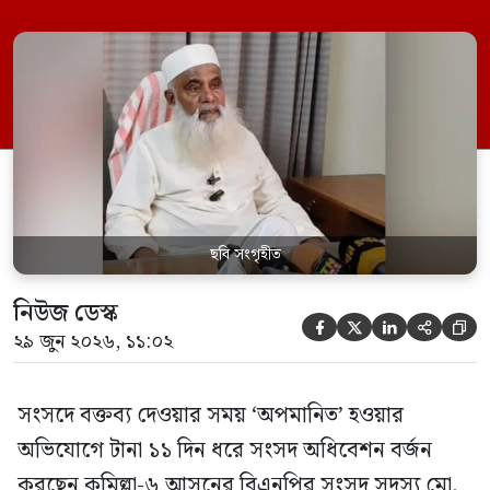
জুন ডেপুটি স্পিকার কায়সার কামালের এক
রুলিং ও সিদ্ধান্তের প্রতিবাদে ১৫ থেকে ২৫ জুন
পর্যন্ত তিনি সংসদে যাননি। মনিরুল হক চৌধুরী
বলেন, ‘আমাকে সংসদে অপমান করা হয়েছে।
স্পিকার ফোন […]
ছবি সংগৃহীত
নিউজ ডেস্ক





২৯ জুন ২০২৬, ১১:০২
সংসদে বক্তব্য দেওয়ার সময় ‘অপমানিত’ হওয়ার
অভিযোগে টানা ১১ দিন ধরে সংসদ অধিবেশন বর্জন
করছেন কুমিল্লা-৬ আসনের বিএনপির সংসদ সদস্য মো.