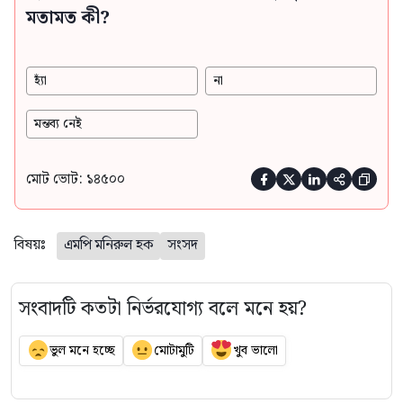
মতামত কী?
হ্যাঁ
না
মন্তব্য নেই
মোট ভোট: ১৪৫০০





বিষয়ঃ
এমপি মনিরুল হক
সংসদ
সংবাদটি কতটা নির্ভরযোগ্য বলে মনে হয়?
ভুল মনে হচ্ছে
মোটামুটি
খুব ভালো