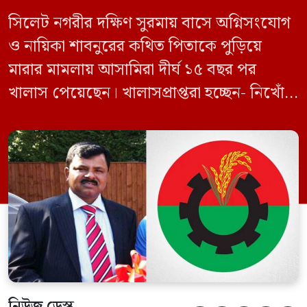
সিলেট নগরীর দক্ষিণ সুরমায় বাসে অগ্নিসংযোগ
ও নায়িকা শাবনুরের কথিত পিতাকে পুড়িয়ে
মারার মামলায় আসামিরা দীর্ঘ ১৫ বছর পর
খালাস পেয়েছেন। খালাসপ্রাপ্তরা হচ্ছেন- নিখোঁজ
বিএনপি নেতা এম ইলিয়াস আলী ও ছাত্রদল নেতা
ইফতেখার আহমদ দিনারসহ ৩৮ জন নেতাকর্মী।
মঙ্গলবার দুপুরে মামলার দীর্ঘ শুনানি ও সাক্ষ্য-
প্রমাণ জেরা শেষে আসামিরা নির্দোষ প্রমাণিত
হওয়ায় খালাস দেন বিচারক। মানবপাচার […]
নিউজ ডেস্ক