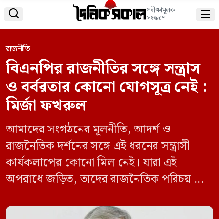
পরীক্ষামূলক


সংস্করণ
রাজনীতি
বিএনপির রাজনীতির সঙ্গে সন্ত্রাস
ও বর্বরতার কোনো যোগসূত্র নেই :
মির্জা ফখরুল
আমাদের সংগঠনের মূলনীতি, আদর্শ ও
রাজনৈতিক দর্শনের সঙ্গে এই ধরনের সন্ত্রাসী
কার্যকলাপের কোনো মিল নেই। যারা এই
অপরাধে জড়িত, তাদের রাজনৈতিক পরিচয় যাই
হোক না কেন—তাদের আইনের আওতায়
আনতেই হবে। কোনো অপরাধীই ন্যায়ের ঊর্ধ্বে