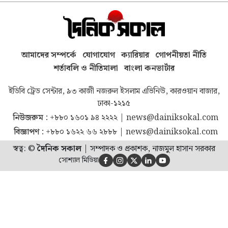
আমাদের সম্পর্কে
যোগাযোগ
ক্যারিয়ার
গোপনীয়তা নীতি
শর্তাবলি ও নীতিমালা
বাংলা কনভার্টার
ইডিবি ট্রেড সেন্টার, ৯৩ কাজী নজরুল ইসলাম এভিনিউ, কারওয়ান বাজার,
ঢাকা-১২১৫
নিউজরুম :
+৮৮০ ১৬০১ ৯৪ ২২২২
|
news@dainiksokal.com
বিজ্ঞাপণ :
+৮৮০ ১৬২২ ৬৬ ২৮৮৮
|
news@dainiksokal.com
স্বত্ব: ©
দৈনিক সকাল
|
সম্পাদক ও প্রকাশক, নাজমুল হাসান সরকার
সোশ্যাল মিডিয়া




