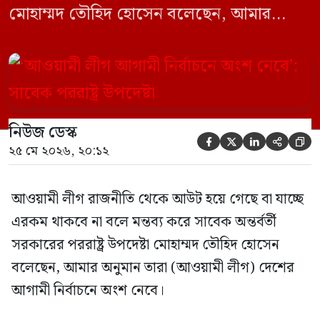
মোহাম্মদ তৌহিদ হোসেন বলেছেন, আমার
অনুমান তারা (আওয়ামী লীগ) দেশের আগামী
নির্বাচনে অংশ নেবে। সম্প্রতি দেশের একটি
বেসরকারি টেলিভিশনে দেয়া সাক্ষাৎকারে তিনি
এসব কথা বলেন। আওয়ামী লীগ সরকারের সময়
নিউজ ডেস্ক
হওয়া অত্যাচার-নিপীড়ন মানুষ ভুলে যাবে এমন





২৫ মে ২০২৬, ২০:১২
[…]
আওয়ামী লীগ রাজনীতি থেকে আউট হয়ে গেছে বা যাচ্ছে
এরকম থাকবে না বলে মন্তব্য করে সাবেক অন্তর্বর্তী
সরকারের পররাষ্ট্র উপদেষ্টা মোহাম্মদ তৌহিদ হোসেন
বলেছেন, আমার অনুমান তারা (আওয়ামী লীগ) দেশের
আগামী নির্বাচনে অংশ নেবে।