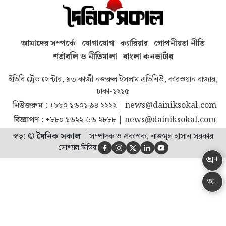
আমাদের সম্পর্কে
যোগাযোগ
ক্যারিয়ার
গোপনীয়তা নীতি
শর্তাবলি ও নীতিমালা
বাংলা কনভার্টার
ইডিবি ট্রেড সেন্টার, ৯৩ কাজী নজরুল ইসলাম এভিনিউ, কারওয়ান বাজার,
ঢাকা-১২১৫
নিউজরুম :
+৮৮০ ১৬০১ ৯৪ ২২২২
|
news@dainiksokal.com
বিজ্ঞাপণ :
+৮৮০ ১৬২২ ৬৬ ২৮৮৮
|
news@dainiksokal.com
স্বত্ব: ©
দৈনিক সকাল
|
সম্পাদক ও প্রকাশক, নাজমুল হাসান সরকার
সোশ্যাল মিডিয়া





অ+
অ-