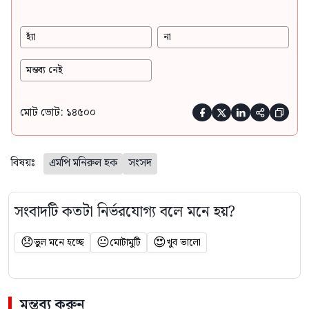
হ্যাঁ
না
মন্তব্য নেই
মোট ভোট: ১৪৫০০





বিষয়ঃ
এমপি মনিরুল হক
সংসদ
সংবাদটি কতটা নির্ভরযোগ্য বলে মনে হয়?
😞
😐
😍
ভুল মনে হচ্ছে
মোটামুটি
খুব ভালো
মন্তব্য করুন