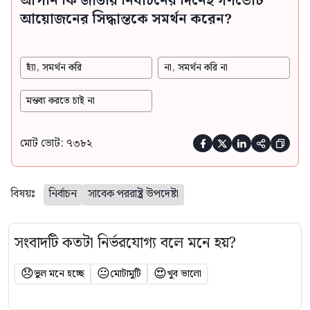
আপনি কি জাতীয় নির্বাচনের দিনেই গণভোট
আয়োজনের সিদ্ধান্তকে সমর্থন করেন?
হ্যাঁ, সমর্থন করি
না, সমর্থন করি না
মন্তব্য করতে চাই না
মোট ভোট: ৭৩৮২





বিষয়ঃ
নির্বাচন
সাবেক পররাষ্ট্র উপদেষ্টা
সংবাদটি কতটা নির্ভরযোগ্য বলে মনে হয়?
😞
😐
😍
ভুল মনে হচ্ছে
মোটামুটি
খুব ভালো