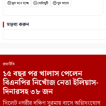
😞
😐
😍
ভুল মনে হচ্ছে
মোটামুটি
খুব ভালো
মন্তব্য করুন
রাজনীতি
১৫ বছর পর খালাস পেলেন
বিএনপির নিখোঁজ নেতা ইলিয়াস-
দিনারসহ ৩৮ জন
সিলেট নগরীর দক্ষিণ সুরমায় বাসে অগ্নিসংযোগ