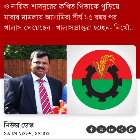
ও নায়িকা শাবনুরের কথিত পিতাকে পুড়িয়ে
মারার মামলায় আসামিরা দীর্ঘ ১৫ বছর পর
খালাস পেয়েছেন। খালাসপ্রাপ্তরা হচ্ছেন- নিখোঁজ
বিএনপি নেতা এম ইলিয়াস আলী ও ছাত্রদল নেতা
ইফতেখার আহমদ দিনারসহ ৩৮ জন নেতাকর্মী।
মঙ্গলবার দুপুরে মামলার দীর্ঘ শুনানি ও সাক্ষ্য-
প্রমাণ জেরা শেষে আসামিরা নির্দোষ প্রমাণিত
হওয়ায় খালাস দেন বিচারক। মানবপাচার […]
নিউজ ডেস্ক





১৩ মে ২০২৬, ১৪:৫০