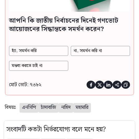
আপনি কি জাতীয় নির্বাচনের দিনেই গণভোট
আয়োজনের সিদ্ধান্তকে সমর্থন করেন?
হ্যাঁ, সমর্থন করি
না, সমর্থন করি না
মন্তব্য করতে চাই না
মোট ভোট: ৭৩৮২





বিষয়ঃ
এনসিপি
চাঁদাবাজি
নাহিদ
মহামারি
সংবাদটি কতটা নির্ভরযোগ্য বলে মনে হয়?