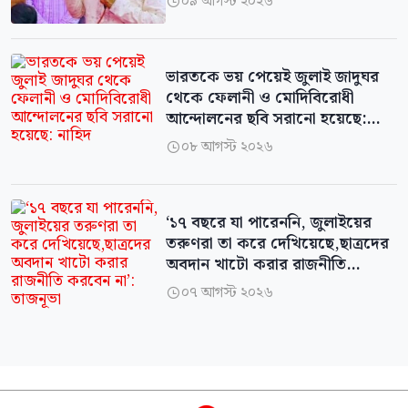
০৯ আগস্ট ২০২৬

ভারতকে ভয় পেয়েই জুলাই জাদুঘর
থেকে ফেলানী ও মোদিবিরোধী
আন্দোলনের ছবি সরানো হয়েছে:
নাহিদ
০৮ আগস্ট ২০২৬

‘১৭ বছরে যা পারেননি, জুলাইয়ের
তরুণরা তা করে দেখিয়েছে,ছাত্রদের
অবদান খাটো করার রাজনীতি
করবেন না’: তাজনূভা
০৭ আগস্ট ২০২৬
