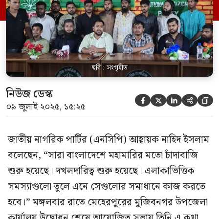
বলেন। এসময় উপস্থিত ছিলেন এনসিপির প্রধান
সমন্বয়ক নাসিরুদ্দিন পাটওয়ারী, কেন্দ্রীয় যুগ্ম
সমন্বয়ক ও মেহেরপুর জেলার […]
ছবি : সংগৃহীত
নিউজ ডেস্ক





০৯ জুলাই ২০২৫, ১৫:২৫
জাতীয় নাগরিক পার্টির (এনসিপি) আহ্বায়ক নাহিদ ইসলাম
বলেছেন, “সারা বাংলাদেশে মহামারির মতো চাঁদাবাজি
শুরু হয়েছে। দখলদারিত্ব শুরু হয়েছে। এলাকাভিত্তিক
সমস্যাগুলো তুলে এনে সেগুলোর সমাধানে কাজ করতে
হবে।” মঙ্গলবার রাতে মেহেরপুরের মুজিবনগর উপজেলা
কার্যালয় উদ্বোধন শেষে আয়োজিত সভায় তিনি এ কথা