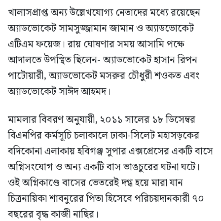
খালাসপ্রাপ্ত অন্য উল্লেখযোগ্য নেতাদের মধ্যে রয়েছেন
অ্যাডভোকেট সামসুজ্জামান জামান ও অ্যাডভোকেট
এটিএম ফয়েজ। রায় ঘোষণার সময় আসামি পক্ষে
আদালতে উপস্থিত ছিলেন- অ্যাডভোকেট হাসান রিপন
পাটোয়ারী, অ্যাডভোকেট মসরুর চৌধুরী শওকত এবং
অ্যাডভোকেট সাঈদ আহমদ।
মামলার বিবরণ অনুযায়ী, ২০১১ সালের ১৮ ডিসেম্বর
বিএনপির কর্মসূচি চলাকালে ঢাকা-সিলেট মহাসড়কের
বদিকোনা এলাকায় হবিগঞ্জ সুপার এক্সপ্রেসের একটি বাসে
অগ্নিসংযোগ ও অন্য একটি বাস ভাঙচুরের ঘটনা ঘটে।
ওই অগ্নিকাণ্ডে বাসের ভেতরেই দগ্ধ হয়ে মারা যান
চিত্রনায়িকা শাবনুরের পিতা হিসেবে পরিচয়দানকারী ৭০
বছরের বৃদ্ধ কাজী নাছির।