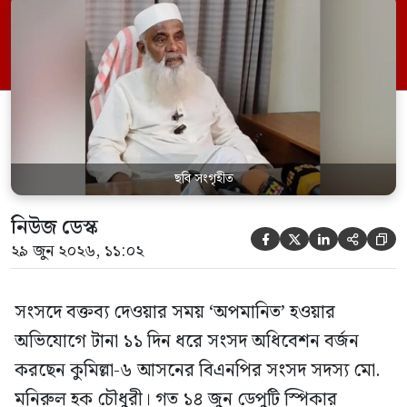
রুলিং ও সিদ্ধান্তের প্রতিবাদে ১৫ থেকে ২৫ জুন
পর্যন্ত তিনি সংসদে যাননি। মনিরুল হক চৌধুরী
বলেন, ‘আমাকে সংসদে অপমান করা হয়েছে।
স্পিকার ফোন […]
ছবি সংগৃহীত
নিউজ ডেস্ক





২৯ জুন ২০২৬, ১১:০২
সংসদে বক্তব্য দেওয়ার সময় ‘অপমানিত’ হওয়ার
অভিযোগে টানা ১১ দিন ধরে সংসদ অধিবেশন বর্জন
করছেন কুমিল্লা-৬ আসনের বিএনপির সংসদ সদস্য মো.
মনিরুল হক চৌধুরী। গত ১৪ জুন ডেপুটি স্পিকার