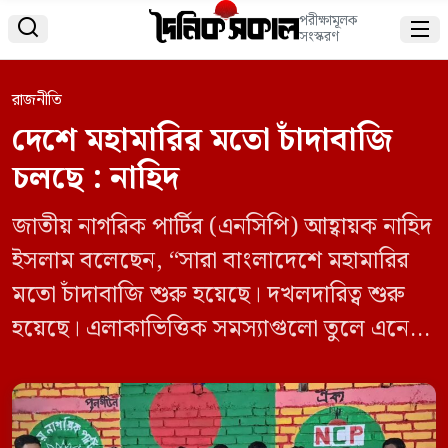
পরীক্ষামূলক


সংস্করণ
রাজনীতি
দেশে মহামারির মতো চাঁদাবাজি
চলছে : নাহিদ
জাতীয় নাগরিক পার্টির (এনসিপি) আহ্বায়ক নাহিদ
ইসলাম বলেছেন, “সারা বাংলাদেশে মহামারির
মতো চাঁদাবাজি শুরু হয়েছে। দখলদারিত্ব শুরু
হয়েছে। এলাকাভিত্তিক সমস্যাগুলো তুলে এনে
সেগুলোর সমাধানে কাজ করতে হবে।” মঙ্গলবার
রাতে মেহেরপুরের মুজিবনগর উপজেলা কার্যালয়
উদ্বোধন শেষে আয়োজিত সভায় তিনি এ কথা