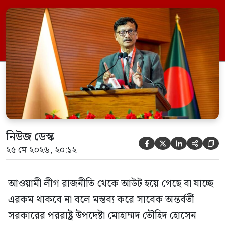
নির্বাচনে অংশ নেবে। সম্প্রতি দেশের একটি
বেসরকারি টেলিভিশনে দেয়া সাক্ষাৎকারে তিনি
এসব কথা বলেন। আওয়ামী লীগ সরকারের সময়
হওয়া অত্যাচার-নিপীড়ন মানুষ ভুলে যাবে এমন
[…]
নিউজ ডেস্ক





২৫ মে ২০২৬, ২০:১২
আওয়ামী লীগ রাজনীতি থেকে আউট হয়ে গেছে বা যাচ্ছে
এরকম থাকবে না বলে মন্তব্য করে সাবেক অন্তর্বর্তী
সরকারের পররাষ্ট্র উপদেষ্টা মোহাম্মদ তৌহিদ হোসেন