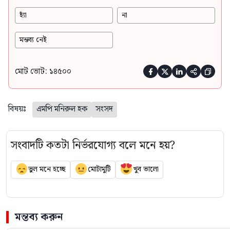
হ্যাঁ
না
মন্তব্য নেই
মোট ভোট: ১৪৫০০





বিষয়ঃ
এমপি মনিরুল হক
সংসদ
সংবাদটি কতটা নির্ভরযোগ্য বলে মনে হয়?
ভুল মনে হচ্ছে
মোটামুটি
খুব ভালো
মন্তব্য করুন