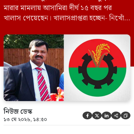
মারার মামলায় আসামিরা দীর্ঘ ১৫ বছর পর
খালাস পেয়েছেন। খালাসপ্রাপ্তরা হচ্ছেন- নিখোঁজ
বিএনপি নেতা এম ইলিয়াস আলী ও ছাত্রদল নেতা
ইফতেখার আহমদ দিনারসহ ৩৮ জন নেতাকর্মী।
মঙ্গলবার দুপুরে মামলার দীর্ঘ শুনানি ও সাক্ষ্য-
প্রমাণ জেরা শেষে আসামিরা নির্দোষ প্রমাণিত
হওয়ায় খালাস দেন বিচারক। মানবপাচার […]
নিউজ ডেস্ক





১৩ মে ২০২৬, ১৪:৫০