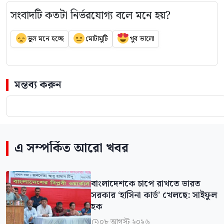
সংবাদটি কতটা নির্ভরযোগ্য বলে মনে হয়?
ভুল মনে হচ্ছে
মোটামুটি
খুব ভালো
মন্তব্য করুন
এ সম্পর্কিত আরো খবর
বাংলাদেশকে চাপে রাখতে ভারত
সরকার ‘হাসিনা কার্ড’ খেলছে: সাইফুল
হক
০৮ আগস্ট ২০২৬
