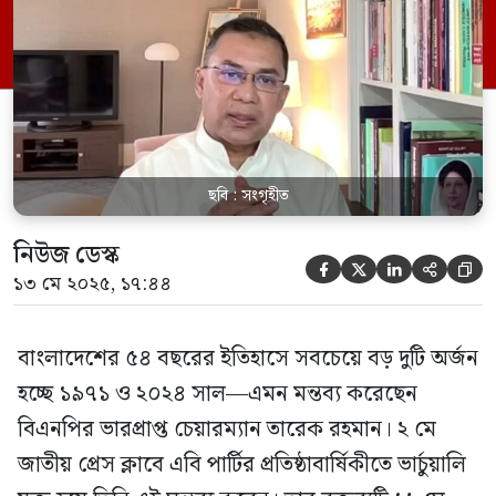
বিএনপির মিডিয়া সেলের ফেসবুক পেজে প্রকাশ
করা হয়। তারেক রহমান বলেন, ১৯৭১ সাল ছিল
বাংলাদেশের […]
ছবি : সংগৃহীত
নিউজ ডেস্ক





১৩ মে ২০২৫, ১৭:৪৪
বাংলাদেশের ৫৪ বছরের ইতিহাসে সবচেয়ে বড় দুটি অর্জন
হচ্ছে ১৯৭১ ও ২০২৪ সাল—এমন মন্তব্য করেছেন
বিএনপির ভারপ্রাপ্ত চেয়ারম্যান তারেক রহমান। ২ মে
জাতীয় প্রেস ক্লাবে এবি পার্টির প্রতিষ্ঠাবার্ষিকীতে ভার্চুয়ালি