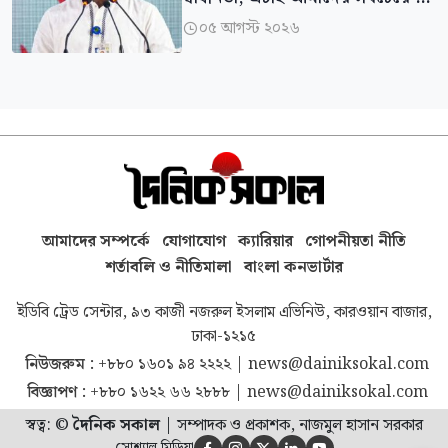
অর্জন’: রাশেদ খাঁন
০৫ আগস্ট ২০২৬

আমাদের সম্পর্কে
যোগাযোগ
ক্যারিয়ার
গোপনীয়তা নীতি
শর্তাবলি ও নীতিমালা
বাংলা কনভার্টার
ইডিবি ট্রেড সেন্টার, ৯৩ কাজী নজরুল ইসলাম এভিনিউ, কারওয়ান বাজার,
ঢাকা-১২১৫
নিউজরুম :
+৮৮০ ১৬০১ ৯৪ ২২২২
|
news@dainiksokal.com
বিজ্ঞাপণ :
+৮৮০ ১৬২২ ৬৬ ২৮৮৮
|
news@dainiksokal.com
স্বত্ব: ©
দৈনিক সকাল
|
সম্পাদক ও প্রকাশক, নাজমুল হাসান সরকার