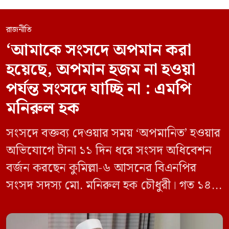
রাজনীতি
‘আমাকে সংসদে অপমান করা
হয়েছে, অপমান হজম না হওয়া
পর্যন্ত সংসদে যাচ্ছি না : এমপি
মনিরুল হক
সংসদে বক্তব্য দেওয়ার সময় ‘অপমানিত’ হওয়ার
অভিযোগে টানা ১১ দিন ধরে সংসদ অধিবেশন
বর্জন করছেন কুমিল্লা-৬ আসনের বিএনপির
সংসদ সদস্য মো. মনিরুল হক চৌধুরী। গত ১৪
জুন ডেপুটি স্পিকার কায়সার কামালের এক
রুলিং ও সিদ্ধান্তের প্রতিবাদে ১৫ থেকে ২৫ জুন