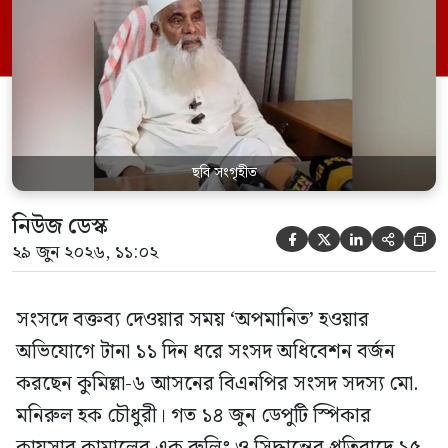
পর্যন্ত তিনি সংসদে যাননি। মনিরুল হক চৌধুরী
বলেন, ‘আমাকে সংসদে অপমান করা হয়েছে।
স্পিকার ফোন […]
ছবি সংগৃহীত
নিউজ ডেস্ক





২৯ জুন ২০২৬, ১১:০২
সংসদে বক্তব্য দেওয়ার সময় ‘অপমানিত’ হওয়ার
অভিযোগে টানা ১১ দিন ধরে সংসদ অধিবেশন বর্জন
করছেন কুমিল্লা-৬ আসনের বিএনপির সংসদ সদস্য মো.
মনিরুল হক চৌধুরী। গত ১৪ জুন ডেপুটি স্পিকার