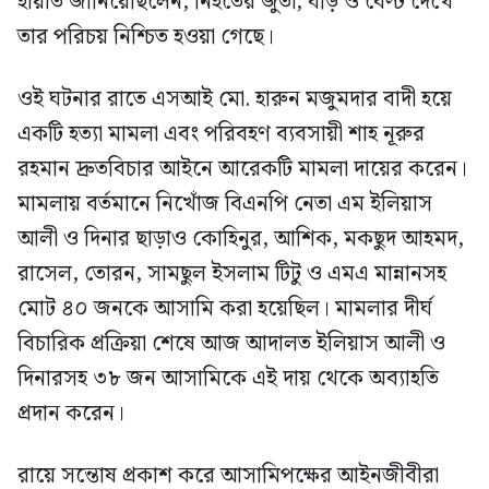
হায়াত জানিয়েছিলেন, নিহতের জুতা, ঘড়ি ও বেল্ট দেখে
তার পরিচয় নিশ্চিত হওয়া গেছে।
ওই ঘটনার রাতে এসআই মো. হারুন মজুমদার বাদী হয়ে
একটি হত্যা মামলা এবং পরিবহণ ব্যবসায়ী শাহ নূরুর
রহমান দ্রুতবিচার আইনে আরেকটি মামলা দায়ের করেন।
মামলায় বর্তমানে নিখোঁজ বিএনপি নেতা এম ইলিয়াস
আলী ও দিনার ছাড়াও কোহিনুর, আশিক, মকছুদ আহমদ,
রাসেল, তোরন, সামছুল ইসলাম টিটু ও এমএ মান্নানসহ
মোট ৪০ জনকে আসামি করা হয়েছিল। মামলার দীর্ঘ
বিচারিক প্রক্রিয়া শেষে আজ আদালত ইলিয়াস আলী ও
দিনারসহ ৩৮ জন আসামিকে এই দায় থেকে অব্যাহতি
প্রদান করেন।
রায়ে সন্তোষ প্রকাশ করে আসামিপক্ষের আইনজীবীরা