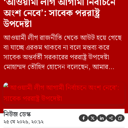
‘আওয়ামী লীগ আগামী নির্বাচনে
অংশ নেবে’: সাবেক পররাষ্ট্র
উপদেষ্টা
আওয়ামী লীগ রাজনীতি থেকে আউট হয়ে গেছে
বা যাচ্ছে এরকম থাকবে না বলে মন্তব্য করে
সাবেক অন্তর্বর্তী সরকারের পররাষ্ট্র উপদেষ্টা
মোহাম্মদ তৌহিদ হোসেন বলেছেন, আমার
অনুমান তারা (আওয়ামী লীগ) দেশের আগামী
নির্বাচনে অংশ নেবে। সম্প্রতি দেশের একটি
বেসরকারি টেলিভিশনে দেয়া সাক্ষাৎকারে তিনি
এসব কথা বলেন। আওয়ামী লীগ সরকারের সময়
নিউজ ডেস্ক
হওয়া অত্যাচার-নিপীড়ন মানুষ ভুলে যাবে এমন





২৫ মে ২০২৬, ২০:১২
[…]