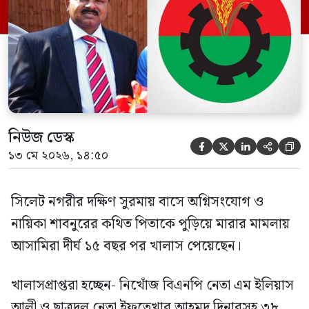
প্রমাণ জেরা শেষে আসামিরা নির্দোষ প্রমাণিত
হওয়ায় খালাস দেন বিচারক। মানবপাচার […]
নিউজ ডেস্ক





১৩ মে ২০২৬, ১৪:৫০
সিলেট নগরীর দক্ষিণ সুরমায় বাসে অগ্নিসংযোগ ও
নায়িকা শাবনুরের কথিত পিতাকে পুড়িয়ে মারার মামলায়
আসামিরা দীর্ঘ ১৫ বছর পর খালাস পেয়েছেন।
খালাসপ্রাপ্তরা হচ্ছেন- নিখোঁজ বিএনপি নেতা এম ইলিয়াস
আলী ও ছাত্রদল নেতা ইফতেখার আহমদ দিনারসহ ৩৮