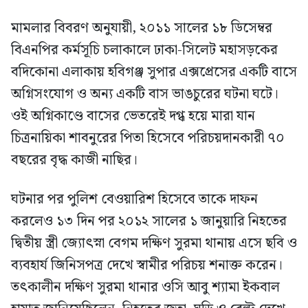
মামলার বিবরণ অনুযায়ী, ২০১১ সালের ১৮ ডিসেম্বর
বিএনপির কর্মসূচি চলাকালে ঢাকা-সিলেট মহাসড়কের
বদিকোনা এলাকায় হবিগঞ্জ সুপার এক্সপ্রেসের একটি বাসে
অগ্নিসংযোগ ও অন্য একটি বাস ভাঙচুরের ঘটনা ঘটে।
ওই অগ্নিকাণ্ডে বাসের ভেতরেই দগ্ধ হয়ে মারা যান
চিত্রনায়িকা শাবনুরের পিতা হিসেবে পরিচয়দানকারী ৭০
বছরের বৃদ্ধ কাজী নাছির।
ঘটনার পর পুলিশ বেওয়ারিশ হিসেবে তাকে দাফন
করলেও ১৩ দিন পর ২০১২ সালের ১ জানুয়ারি নিহতের
দ্বিতীয় স্ত্রী জ্যোৎস্না বেগম দক্ষিণ সুরমা থানায় এসে ছবি ও
ব্যবহার্য জিনিসপত্র দেখে স্বামীর পরিচয় শনাক্ত করেন।
তৎকালীন দক্ষিণ সুরমা থানার ওসি আবু শ্যামা ইকবাল