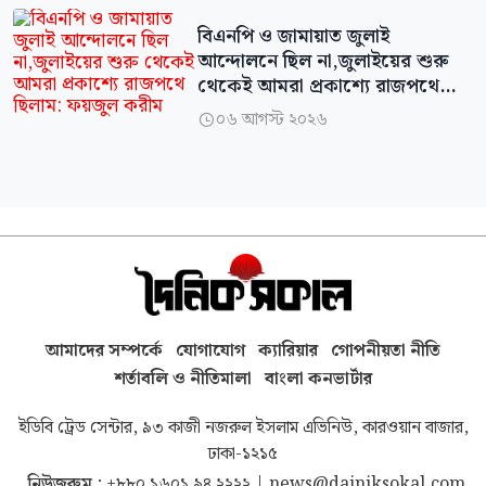
বিএনপি ও জামায়াত জুলাই
আন্দোলনে ছিল না,জুলাইয়ের শুরু
থেকেই আমরা প্রকাশ্যে রাজপথে
ছিলাম: ফয়জুল করীম
০৬ আগস্ট ২০২৬

আমাদের সম্পর্কে
যোগাযোগ
ক্যারিয়ার
গোপনীয়তা নীতি
শর্তাবলি ও নীতিমালা
বাংলা কনভার্টার
ইডিবি ট্রেড সেন্টার, ৯৩ কাজী নজরুল ইসলাম এভিনিউ, কারওয়ান বাজার,
ঢাকা-১২১৫
নিউজরুম :
+৮৮০ ১৬০১ ৯৪ ২২২২
|
news@dainiksokal.com