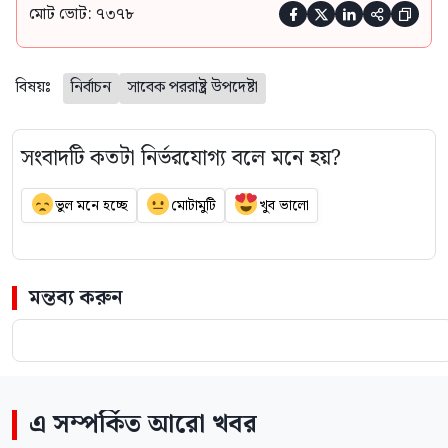
মোট ভোট: ৭৩৭৮





বিষয়ঃ
নির্বাচন
সাবেক পররাষ্ট্র উপদেষ্টা
সংবাদটি কতটা নির্ভরযোগ্য বলে মনে হয়?
ভুল মনে হচ্ছে
মোটামুটি
খুব ভালো
মন্তব্য করুন
এ সম্পর্কিত আরো খবর