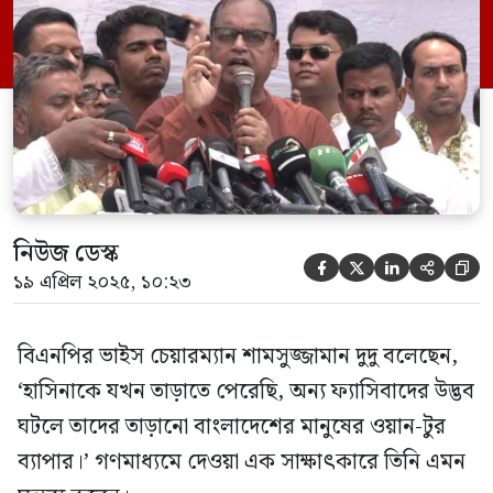
রোডম্যাপ ঘোষণার তাগিদ দিয়ে তিনি বলেন,
‘অনতিবিলম্বে ঘোষণা করেন কোন মাসে, কোন
সালে নির্বাচন হবে। আপনারা একবার ডিসেম্বর,
একবার জুন বলছেন, এই ফাইজলামি বাদ […]
নিউজ ডেস্ক





১৯ এপ্রিল ২০২৫, ১০:২৩
বিএনপির ভাইস চেয়ারম্যান শামসুজ্জামান দুদু বলেছেন,
‘হাসিনাকে যখন তাড়াতে পেরেছি, অন্য ফ্যাসিবাদের উদ্ভব
ঘটলে তাদের তাড়ানো বাংলাদেশের মানুষের ওয়ান-টুর
ব্যাপার।’ গণমাধ্যমে দেওয়া এক সাক্ষাৎকারে তিনি এমন