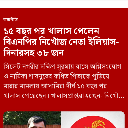
রাজনীতি
১৫ বছর পর খালাস পেলেন
বিএনপির নিখোঁজ নেতা ইলিয়াস-
দিনারসহ ৩৮ জন
সিলেট নগরীর দক্ষিণ সুরমায় বাসে অগ্নিসংযোগ
ও নায়িকা শাবনুরের কথিত পিতাকে পুড়িয়ে
মারার মামলায় আসামিরা দীর্ঘ ১৫ বছর পর
খালাস পেয়েছেন। খালাসপ্রাপ্তরা হচ্ছেন- নিখোঁজ
বিএনপি নেতা এম ইলিয়াস আলী ও ছাত্রদল নেতা
ইফতেখার আহমদ দিনারসহ ৩৮ জন নেতাকর্মী।
মঙ্গলবার দুপুরে মামলার দীর্ঘ শুনানি ও সাক্ষ্য-