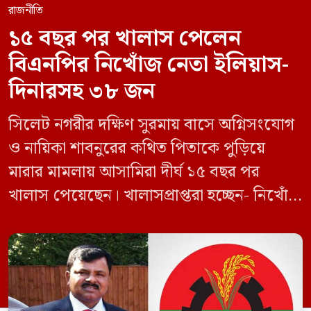
রাজনীতি
১৫ বছর পর খালাস পেলেন
বিএনপির নিখোঁজ নেতা ইলিয়াস-
দিনারসহ ৩৮ জন
সিলেট নগরীর দক্ষিণ সুরমায় বাসে অগ্নিসংযোগ
ও নায়িকা শাবনুরের কথিত পিতাকে পুড়িয়ে
মারার মামলায় আসামিরা দীর্ঘ ১৫ বছর পর
খালাস পেয়েছেন। খালাসপ্রাপ্তরা হচ্ছেন- নিখোঁজ
বিএনপি নেতা এম ইলিয়াস আলী ও ছাত্রদল নেতা
ইফতেখার আহমদ দিনারসহ ৩৮ জন নেতাকর্মী।
মঙ্গলবার দুপুরে মামলার দীর্ঘ শুনানি ও সাক্ষ্য-
প্রমাণ জেরা শেষে আসামিরা নির্দোষ প্রমাণিত