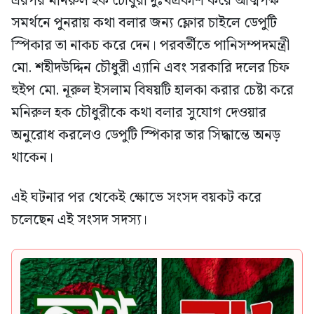
এরপর মনিরুল হক চৌধুরী দুঃখপ্রকাশ করে আত্মপক্ষ
সমর্থনে পুনরায় কথা বলার জন্য ফ্লোর চাইলে ডেপুটি
স্পিকার তা নাকচ করে দেন। পরবর্তীতে পানিসম্পদমন্ত্রী
মো. শহীদউদ্দিন চৌধুরী এ্যানি এবং সরকারি দলের চিফ
হুইপ মো. নূরুল ইসলাম বিষয়টি হালকা করার চেষ্টা করে
মনিরুল হক চৌধুরীকে কথা বলার সুযোগ দেওয়ার
অনুরোধ করলেও ডেপুটি স্পিকার তার সিদ্ধান্তে অনড়
থাকেন।
এই ঘটনার পর থেকেই ক্ষোভে সংসদ বয়কট করে
চলেছেন এই সংসদ সদস্য।