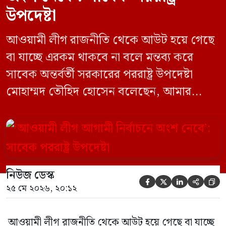
উপদেষ্টা
আওয়ামী লীগ রাজনীতি থেকে আউট হয়ে গেছে
বা যাচ্ছে এরকম থাকবে না বলে মন্তব্য করে
সাবেক অন্তর্বর্তী সরকারের পররাষ্ট্র উপদেষ্টা
মোহাম্মদ তৌহিদ হোসেন বলেছেন, আমার
অনুমান তারা (আওয়ামী লীগ) দেশের আগামী
নির্বাচনে অংশ নেবে। সম্প্রতি দেশের একটি
বেসরকারি টেলিভিশনে দেয়া সাক্ষাৎকারে তিনি
এসব কথা বলেন। আওয়ামী লীগ সরকারের সময়
নিউজ ডেস্ক
হওয়া অত্যাচার-নিপীড়ন মানুষ ভুলে যাবে এমন





২৫ মে ২০২৬, ২০:১২
[…]
আওয়ামী লীগ রাজনীতি থেকে আউট হয়ে গেছে বা যাচ্ছে