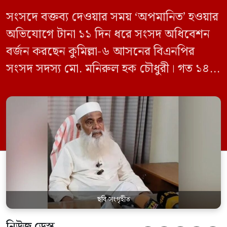
সংসদে বক্তব্য দেওয়ার সময় ‘অপমানিত’ হওয়ার
অভিযোগে টানা ১১ দিন ধরে সংসদ অধিবেশন
বর্জন করছেন কুমিল্লা-৬ আসনের বিএনপির
সংসদ সদস্য মো. মনিরুল হক চৌধুরী। গত ১৪
জুন ডেপুটি স্পিকার কায়সার কামালের এক
রুলিং ও সিদ্ধান্তের প্রতিবাদে ১৫ থেকে ২৫ জুন
পর্যন্ত তিনি সংসদে যাননি। মনিরুল হক চৌধুরী
বলেন, ‘আমাকে সংসদে অপমান করা হয়েছে।
স্পিকার ফোন […]
ছবি সংগৃহীত
নিউজ ডেস্ক