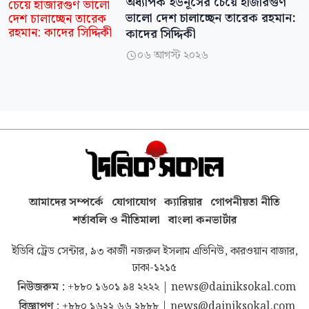
অধ্যাপক ইউনূসের চেয়ে হাজারগুণ
ভালো দেশ চালাচ্ছেন তারেক রহমান:
কাদের সিদ্দিকী
০৬ আগস্ট ২০২৬

আমাদের সম্পর্কে
যোগাযোগ
ক্যারিয়ার
গোপনীয়তা নীতি
শর্তাবলি ও নীতিমালা
বাংলা কনভার্টার
ইডিবি ট্রেড সেন্টার, ৯৩ কাজী নজরুল ইসলাম এভিনিউ, কারওয়ান বাজার,
ঢাকা-১২১৫
নিউজরুম :
+৮৮০ ১৬০১ ৯৪ ২২২২
|
news@dainiksokal.com
বিজ্ঞাপণ :
+৮৮০ ১৬২২ ৬৬ ২৮৮৮
|
news@dainiksokal.com