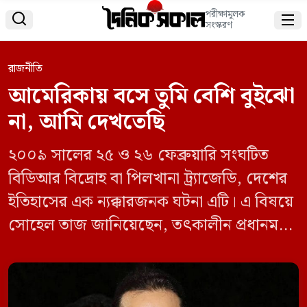
পরীক্ষামূলক


সংস্করণ
রাজনীতি
আমেরিকায় বসে তুমি বেশি বুইঝো
না, আমি দেখতেছি
২০০৯ সালের ২৫ ও ২৬ ফেব্রুয়ারি সংঘটিত
বিডিআর বিদ্রোহ বা পিলখানা ট্র্যাজেডি, দেশের
ইতিহাসের এক ন্যক্কারজনক ঘটনা এটি। এ বিষয়ে
সোহেল তাজ জানিয়েছেন, তৎকালীন প্রধানমন্ত্রী
শেখ হাসিনা তার পরামর্শ না শুনে তাকে ধমক
দিয়ে বলেছিলেন ‘আমেরিকায় বসে তুমি বেশি
বুইঝো না। আমি দেখতেছি। ’ পিলখানা