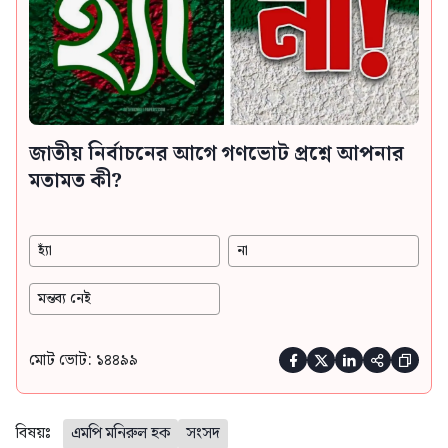
জাতীয় নির্বাচনের আগে গণভোট প্রশ্নে আপনার
মতামত কী?
হ্যাঁ
না
মন্তব্য নেই
মোট ভোট: ১৪৪৯৯





বিষয়ঃ
এমপি মনিরুল হক
সংসদ