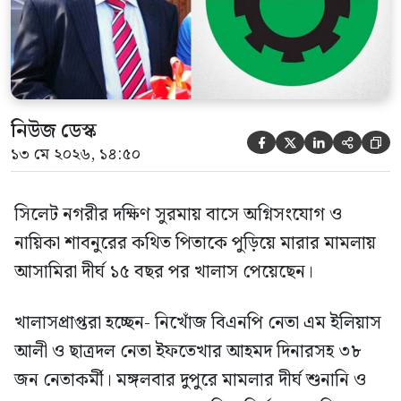
হওয়ায় খালাস দেন বিচারক। মানবপাচার […]
নিউজ ডেস্ক





১৩ মে ২০২৬, ১৪:৫০
সিলেট নগরীর দক্ষিণ সুরমায় বাসে অগ্নিসংযোগ ও
নায়িকা শাবনুরের কথিত পিতাকে পুড়িয়ে মারার মামলায়
আসামিরা দীর্ঘ ১৫ বছর পর খালাস পেয়েছেন।
খালাসপ্রাপ্তরা হচ্ছেন- নিখোঁজ বিএনপি নেতা এম ইলিয়াস
আলী ও ছাত্রদল নেতা ইফতেখার আহমদ দিনারসহ ৩৮
জন নেতাকর্মী। মঙ্গলবার দুপুরে মামলার দীর্ঘ শুনানি ও