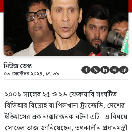
ট্র্যাজেডিতে ৫৭ জন সেনা কর্মকর্তাসহ ৭৪ জন
নিহত হন। ওই […]
নিউজ ডেস্ক





০৩ সেপ্টেম্বর ২০২৪, ১৭:৩৮
২০০৯ সালের ২৫ ও ২৬ ফেব্রুয়ারি সংঘটিত
বিডিআর বিদ্রোহ বা পিলখানা ট্র্যাজেডি, দেশের
ইতিহাসের এক ন্যক্কারজনক ঘটনা এটি। এ বিষয়ে
সোহেল তাজ জানিয়েছেন, তৎকালীন প্রধানমন্ত্রী