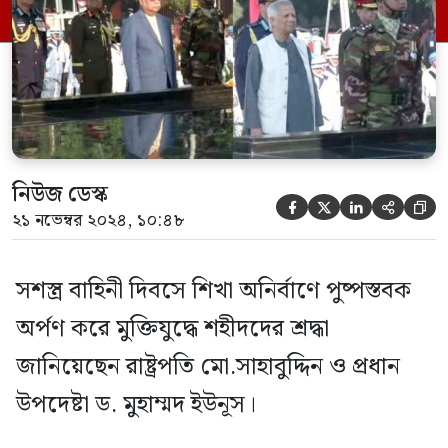
৮টার দিকে প্রধান উপদেষ্টা ড. মুহাম্মদ ইউনূস
শ্রদ্ধা নিবেদন করেন। তাদের পর তিন বাহিনীর
[…]
নিউজ ডেস্ক





২১ নভেম্বর ২০২৪, ১০:৪৮
সশস্ত্র বাহিনী দিবসে শিখা অনির্বাণে পুষ্পস্তবক
অর্পণ করে মুক্তিযুদ্ধে শহীদদের শ্রদ্ধা
জানিয়েছেন রাষ্ট্রপতি মো.সাহাবুদ্দিন ও প্রধান
উপদেষ্টা ড. মুহাম্মদ ইউনূস।