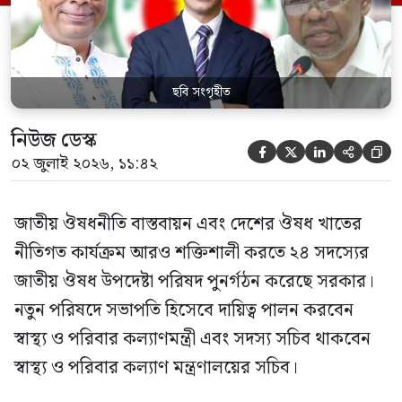
কর্তৃপক্ষ (বিডা)-এর নির্বাহী চেয়ারম্যান এবং
জাতীয় […]
ছবি সংগৃহীত
নিউজ ডেস্ক





০২ জুলাই ২০২৬, ১১:৪২
জাতীয় ঔষধনীতি বাস্তবায়ন এবং দেশের ঔষধ খাতের
নীতিগত কার্যক্রম আরও শক্তিশালী করতে ২৪ সদস্যের
জাতীয় ঔষধ উপদেষ্টা পরিষদ পুনর্গঠন করেছে সরকার।
নতুন পরিষদে সভাপতি হিসেবে দায়িত্ব পালন করবেন
স্বাস্থ্য ও পরিবার কল্যাণমন্ত্রী এবং সদস্য সচিব থাকবেন
স্বাস্থ্য ও পরিবার কল্যাণ মন্ত্রণালয়ের সচিব।