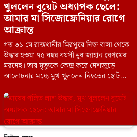
খুললেন বুয়েট অধ্যাপক ছেলে:
আমার মা সিজোফ্রেনিয়ার রোগে
আক্রান্ত
গত ৩১ মে রাজধানীর মিরপুরে নিজ বাসা থেকে
উদ্ধার হওয়া ৭৫ বছর বয়সী নূর জাহান বেগমের
মরদেহ। তার মৃত্যুকে কেন্দ্র করে দেশজুড়ে
আলোচনার মধ্যে মুখ খুললেন নিহতের ছোট
ছেলে বাংলাদেশ প্রকৌশল বিশ্ববিদ্যালয়ের
(বুয়েট) অধ্যাপক একেএম আশিকুর রহমান।
তিনি পরিবারের বিরুদ্ধে ছড়ানো বিভিন্ন তথ্যকে
মিথ্যা বলে দাবি করেছেন। বুধবার (৩ জুন)
গণমাধ্যমে দেওয়া বক্তব্যে তিনি এই […]