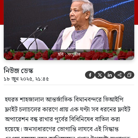
ইউনূস। বুধবার (১৮ জুন) প্রধান উপদেষ্টার
কার্যালয়ের শাপলা হলে স্পেশাল সিকিউরিটি
ফোর্সের (এসএসএফ) ৩৯তম প্রতিষ্ঠাবার্ষিকী
উপলক্ষে আয়োজিত ‘প্রধান উপদেষ্টার […]
ছবি : সংগৃহীত
নিউজ ডেস্ক





১৮ জুন ২০২৫, ২১:৪৫
হযরত শাহজালাল আন্তর্জাতিক বিমানবন্দরে ভিআইপি
ফ্লাইট চলাচলের কারণে প্রায় এক ঘণ্টা সব ধরনের ফ্লাইট
অপারেশন বন্ধ রাখার পূর্বের বিধিনিষেধ বাতিল করা
হয়েছে। জনসাধারণের ভোগান্তি লাঘবে এই সিদ্ধান্ত