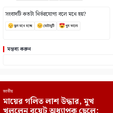
সংবাদটি কতটা নির্ভরযোগ্য বলে মনে হয়?
ভুল মনে হচ্ছে
মোটামুটি
খুব ভালো
মন্তব্য করুন
জাতীয়
মায়ের গলিত লাশ উদ্ধার, মুখ
খুললেন বুয়েট অধ্যাপক ছেলে: