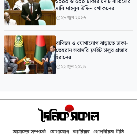
১০০০ ও ৫০০ টাকার নোট বাতিলের
দাবি মাহবুব উদ্দিন খোকনের
২৮ জুন ২০২৬

বাণিজ্য ও যোগাযোগ বাড়াতে ঢাকা-
তেহরান সরাসরি ফ্লাইট চালুর প্রস্তাব
ইরানের
২২ জুন ২০২৬

আমাদের সম্পর্কে
যোগাযোগ
ক্যারিয়ার
গোপনীয়তা নীতি