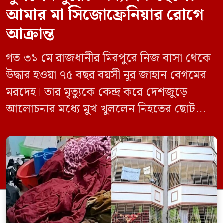
আমার মা সিজোফ্রেনিয়ার রোগে
আক্রান্ত
গত ৩১ মে রাজধানীর মিরপুরে নিজ বাসা থেকে
উদ্ধার হওয়া ৭৫ বছর বয়সী নূর জাহান বেগমের
মরদেহ। তার মৃত্যুকে কেন্দ্র করে দেশজুড়ে
আলোচনার মধ্যে মুখ খুললেন নিহতের ছোট
ছেলে বাংলাদেশ প্রকৌশল বিশ্ববিদ্যালয়ের
(বুয়েট) অধ্যাপক একেএম আশিকুর রহমান।
তিনি পরিবারের বিরুদ্ধে ছড়ানো বিভিন্ন তথ্যকে
মিথ্যা বলে দাবি করেছেন। বুধবার (৩ জুন)
গণমাধ্যমে দেওয়া বক্তব্যে তিনি এই […]