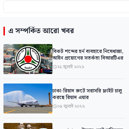
এ সম্পর্কিত আরো খবর
বিকট শব্দের হর্ন ব্যবহারে নিষেধাজ্ঞা,
আইন প্রয়োগের সতর্কতা বিআরটিএর
২১ জুলাই ২০২৬

ঢাকা-রিয়াদ রুটে সরাসরি ফ্লাইট চালু
করছে রিয়াদ এয়ার
০৯ জুলাই ২০২৬
