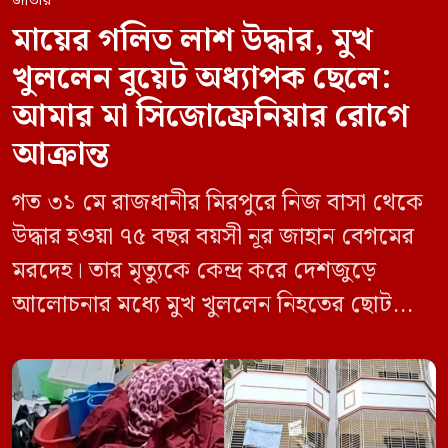
জাতীয়
মায়ের গলিত লাশ উদ্ধার, মুখ
খুললেন বুয়েট অধ্যাপক ছেলে:
আমার মা সিজোফ্রেনিয়ার রোগে
আক্রান্ত
গত ৩১ মে রাজধানীর মিরপুরে নিজ বাসা থেকে
উদ্ধার হওয়া ৭৫ বছর বয়সী নূর জাহান বেগমের
মরদেহ। তার মৃত্যুকে কেন্দ্র করে দেশজুড়ে
আলোচনার মধ্যে মুখ খুললেন নিহতের ছোট
ছেলে বাংলাদেশ প্রকৌশল বিশ্ববিদ্যালয়ের
(বুয়েট) অধ্যাপক একেএম আশিকুর রহমান।
তিনি পরিবারের বিরুদ্ধে ছড়ানো বিভিন্ন তথ্যকে
মিথ্যা বলে দাবি করেছেন। বুধবার (৩ জুন)