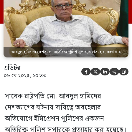
মামলার তদন্তকারী কর্মকর্তা এবং এসবির একজন
কর্মকর্তাকে। বৃহস্পতিবার (৮ মে) পুলিশ সদর
দপ্তর থেকে পাঠানো এক বিজ্ঞপ্তিতে এ তথ্য
জানানো হয়েছে। ছাত্র-জনতার অভ্যুত্থানে […]
আবদুল হামিদের দেশত্যাগ: অতিরিক্ত পুলিশ সুপারকে প্রত্যাহার, বরখাস্ত ২
এডিটর





০৮ মে ২০২৫, ২০:৪৩
সাবেক রাষ্ট্রপতি মো. আবদুল হামিদের
দেশত্যাগের ঘটনায় দায়িত্বে অবহেলার
অভিযোগে ইমিগ্রেশন পুলিশের একজন
অতিরিক্ত পুলিশ সুপারকে প্রত্যাহার করা হয়েছে।