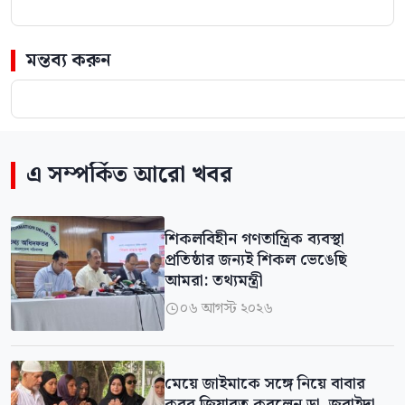
মন্তব্য করুন
এ সম্পর্কিত আরো খবর
শিকলবিহীন গণতান্ত্রিক ব্যবস্থা
প্রতিষ্ঠার জন্যই শিকল ভেঙেছি
আমরা: তথ্যমন্ত্রী
০৬ আগস্ট ২০২৬

মেয়ে জাইমাকে সঙ্গে নিয়ে বাবার
কবর জিয়ারত করলেন ডা. জুবাইদা