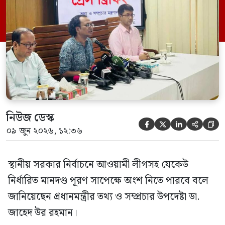
এক প্রশ্নের জবাবে তিনি এ কথা বলেন।
নিউজ ডেস্ক





০৯ জুন ২০২৬, ১২:৩৬
স্থানীয় সরকার নির্বাচনে আওয়ামী লীগসহ যেকেউ
নির্ধারিত মানদণ্ড পূরণ সাপেক্ষে অংশ নিতে পারবে বলে
জানিয়েছেন প্রধানমন্ত্রীর তথ্য ও সম্প্রচার উপদেষ্টা ডা.
জাহেদ উর রহমান।