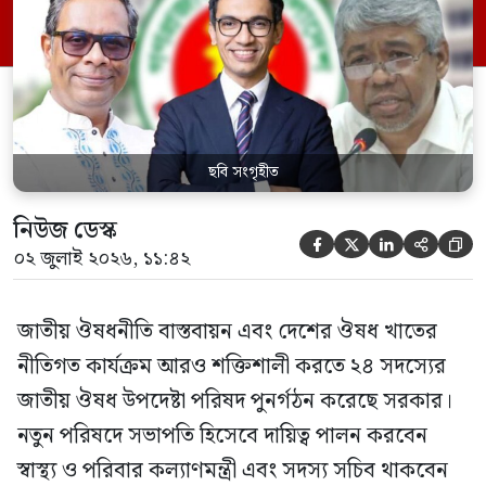
পরিবার কল্যাণ মন্ত্রণালয়ের সচিব। একই সঙ্গে
স্বাস্থ্য প্রতিমন্ত্রী, বাংলাদেশ বিনিয়োগ উন্নয়ন
কর্তৃপক্ষ (বিডা)-এর নির্বাহী চেয়ারম্যান এবং
জাতীয় […]
ছবি সংগৃহীত
নিউজ ডেস্ক





০২ জুলাই ২০২৬, ১১:৪২
জাতীয় ঔষধনীতি বাস্তবায়ন এবং দেশের ঔষধ খাতের
নীতিগত কার্যক্রম আরও শক্তিশালী করতে ২৪ সদস্যের
জাতীয় ঔষধ উপদেষ্টা পরিষদ পুনর্গঠন করেছে সরকার।
নতুন পরিষদে সভাপতি হিসেবে দায়িত্ব পালন করবেন
স্বাস্থ্য ও পরিবার কল্যাণমন্ত্রী এবং সদস্য সচিব থাকবেন