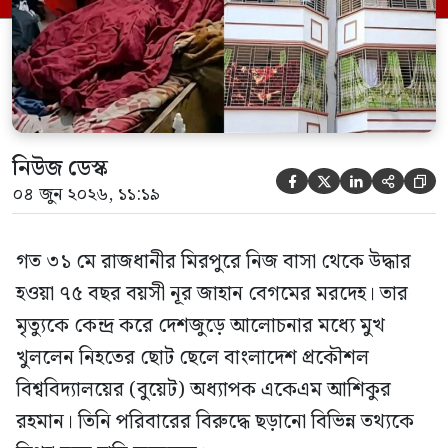
গণমাধ্যমে দেওয়া বক্তব্যে তিনি এই […]
নিউজ ডেস্ক





০৪ জুন ২০২৬, ১১:১৯
গত ৩১ মে রাজধানীর মিরপুরে নিজ বাসা থেকে উদ্ধার
হওয়া ৭৫ বছর বয়সী নূর জাহান বেগমের মরদেহ। তার
মৃত্যুকে কেন্দ্র করে দেশজুড়ে আলোচনার মধ্যে মুখ
খুললেন নিহতের ছোট ছেলে বাংলাদেশ প্রকৌশল
বিশ্ববিদ্যালয়ের (বুয়েট) অধ্যাপক একেএম আশিকুর
রহমান। তিনি পরিবারের বিরুদ্ধে ছড়ানো বিভিন্ন তথ্যকে