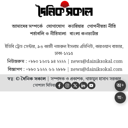
আমাদের সম্পর্কে
যোগাযোগ
ক্যারিয়ার
গোপনীয়তা নীতি
শর্তাবলি ও নীতিমালা
বাংলা কনভার্টার
ইডিবি ট্রেড সেন্টার, ৯৩ কাজী নজরুল ইসলাম এভিনিউ, কারওয়ান বাজার,
ঢাকা-১২১৫
নিউজরুম :
+৮৮০ ১৬০১ ৯৪ ২২২২
|
news@dainiksokal.com
বিজ্ঞাপণ :
+৮৮০ ১৬২২ ৬৬ ২৮৮৮
|
news@dainiksokal.com
স্বত্ব: ©
দৈনিক সকাল
|
সম্পাদক ও প্রকাশক, নাজমুল হাসান সরকার
অ+
সোশ্যাল মিডিয়া





অ-