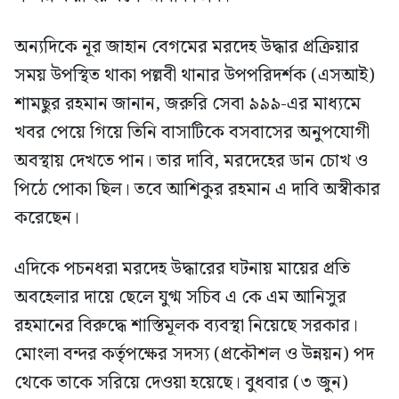
অন্যদিকে নূর জাহান বেগমের মরদেহ উদ্ধার প্রক্রিয়ার
সময় উপস্থিত থাকা পল্লবী থানার উপপরিদর্শক (এসআই)
শামছুর রহমান জানান, জরুরি সেবা ৯৯৯-এর মাধ্যমে
খবর পেয়ে গিয়ে তিনি বাসাটিকে বসবাসের অনুপযোগী
অবস্থায় দেখতে পান। তার দাবি, মরদেহের ডান চোখ ও
পিঠে পোকা ছিল। তবে আশিকুর রহমান এ দাবি অস্বীকার
করেছেন।
এদিকে পচনধরা মরদেহ উদ্ধারের ঘটনায় মায়ের প্রতি
অবহেলার দায়ে ছেলে যুগ্ম সচিব এ কে এম আনিসুর
রহমানের বিরুদ্ধে শাস্তিমূলক ব্যবস্থা নিয়েছে সরকার।
মোংলা বন্দর কর্তৃপক্ষের সদস্য (প্রকৌশল ও উন্নয়ন) পদ
থেকে তাকে সরিয়ে দেওয়া হয়েছে। বুধবার (৩ জুন)