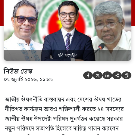
পরিবার কল্যাণ মন্ত্রণালয়ের সচিব। একই সঙ্গে
স্বাস্থ্য প্রতিমন্ত্রী, বাংলাদেশ বিনিয়োগ উন্নয়ন
কর্তৃপক্ষ (বিডা)-এর নির্বাহী চেয়ারম্যান এবং
জাতীয় […]
ছবি সংগৃহীত
নিউজ ডেস্ক





০২ জুলাই ২০২৬, ১১:৪২
জাতীয় ঔষধনীতি বাস্তবায়ন এবং দেশের ঔষধ খাতের
নীতিগত কার্যক্রম আরও শক্তিশালী করতে ২৪ সদস্যের
জাতীয় ঔষধ উপদেষ্টা পরিষদ পুনর্গঠন করেছে সরকার।
নতুন পরিষদে সভাপতি হিসেবে দায়িত্ব পালন করবেন