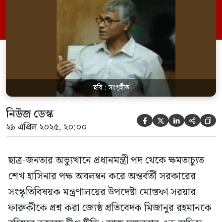
আদেশে তাকে বহিষ্কার করা হয়। অফিস আদেশে
মিজানুরকে বলা হয়, ‘আপনাকে জানানো হচ্ছে
যে আপনাকে চাকরি থেকে বহিষ্কার করা হলো, যা
অবিলম্বে […]
ছবি : সংগৃহীত
নিউজ ডেস্ক





২৯ এপ্রিল ২০২৫, ২০:০০
ছাত্র-জনতার অভ্যুত্থানে প্রধানমন্ত্রী পদ থেকে ক্ষমতাচ্যুত
শেখ হাসিনার পক্ষ অবলম্বন করে অন্তর্বর্তী সরকারের
সংস্কৃতিবিষয়ক মন্ত্রণালয়ের উপদেষ্টা মোস্তফা সরয়ার
ফারুকীকে প্রশ্ন করা জ্যেষ্ঠ প্রতিবেদক মিজানুর রহমানকে