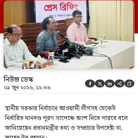
সম্মেলন কক্ষে এক প্রেস ব্রিফিংয়ে সাংবাদিকদের
এক প্রশ্নের জবাবে তিনি এ কথা বলেন।
নিউজ ডেস্ক





০৯ জুন ২০২৬, ১২:৩৬
স্থানীয় সরকার নির্বাচনে আওয়ামী লীগসহ যেকেউ
নির্ধারিত মানদণ্ড পূরণ সাপেক্ষে অংশ নিতে পারবে বলে
জানিয়েছেন প্রধানমন্ত্রীর তথ্য ও সম্প্রচার উপদেষ্টা ডা.