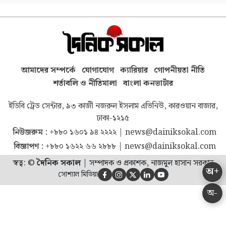
আমাদের সম্পর্কে
যোগাযোগ
ক্যারিয়ার
গোপনীয়তা নীতি
শর্তাবলি ও নীতিমালা
বাংলা কনভার্টার
ইডিবি ট্রেড সেন্টার, ৯৩ কাজী নজরুল ইসলাম এভিনিউ, কারওয়ান বাজার,
ঢাকা-১২১৫
নিউজরুম :
+৮৮০ ১৬০১ ৯৪ ২২২২
|
news@dainiksokal.com
বিজ্ঞাপণ :
+৮৮০ ১৬২২ ৬৬ ২৮৮৮
|
news@dainiksokal.com
স্বত্ব: ©
দৈনিক সকাল
|
সম্পাদক ও প্রকাশক, নাজমুল হাসান সরকার
অ+
সোশ্যাল মিডিয়া





অ-