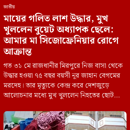
জাতীয়
মায়ের গলিত লাশ উদ্ধার, মুখ
খুললেন বুয়েট অধ্যাপক ছেলে:
আমার মা সিজোফ্রেনিয়ার রোগে
আক্রান্ত
গত ৩১ মে রাজধানীর মিরপুরে নিজ বাসা থেকে
উদ্ধার হওয়া ৭৫ বছর বয়সী নূর জাহান বেগমের
মরদেহ। তার মৃত্যুকে কেন্দ্র করে দেশজুড়ে
আলোচনার মধ্যে মুখ খুললেন নিহতের ছোট
ছেলে বাংলাদেশ প্রকৌশল বিশ্ববিদ্যালয়ের
(বুয়েট) অধ্যাপক একেএম আশিকুর রহমান।
তিনি পরিবারের বিরুদ্ধে ছড়ানো বিভিন্ন তথ্যকে