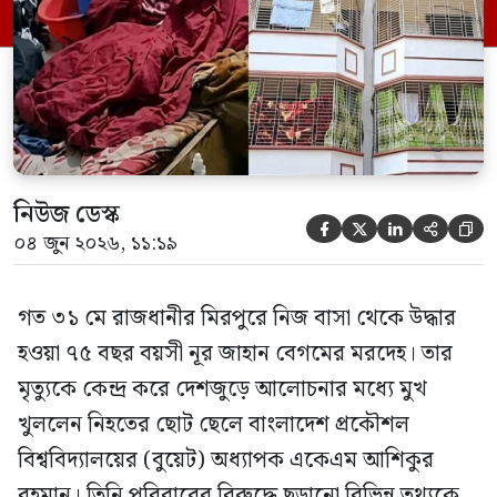
মিথ্যা বলে দাবি করেছেন। বুধবার (৩ জুন)
গণমাধ্যমে দেওয়া বক্তব্যে তিনি এই […]
নিউজ ডেস্ক





০৪ জুন ২০২৬, ১১:১৯
গত ৩১ মে রাজধানীর মিরপুরে নিজ বাসা থেকে উদ্ধার
হওয়া ৭৫ বছর বয়সী নূর জাহান বেগমের মরদেহ। তার
মৃত্যুকে কেন্দ্র করে দেশজুড়ে আলোচনার মধ্যে মুখ
খুললেন নিহতের ছোট ছেলে বাংলাদেশ প্রকৌশল
বিশ্ববিদ্যালয়ের (বুয়েট) অধ্যাপক একেএম আশিকুর
রহমান। তিনি পরিবারের বিরুদ্ধে ছড়ানো বিভিন্ন তথ্যকে