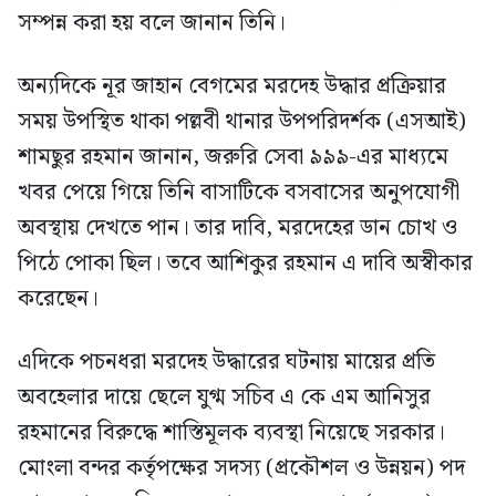
সম্পন্ন করা হয় বলে জানান তিনি।
অন্যদিকে নূর জাহান বেগমের মরদেহ উদ্ধার প্রক্রিয়ার
সময় উপস্থিত থাকা পল্লবী থানার উপপরিদর্শক (এসআই)
শামছুর রহমান জানান, জরুরি সেবা ৯৯৯-এর মাধ্যমে
খবর পেয়ে গিয়ে তিনি বাসাটিকে বসবাসের অনুপযোগী
অবস্থায় দেখতে পান। তার দাবি, মরদেহের ডান চোখ ও
পিঠে পোকা ছিল। তবে আশিকুর রহমান এ দাবি অস্বীকার
করেছেন।
এদিকে পচনধরা মরদেহ উদ্ধারের ঘটনায় মায়ের প্রতি
অবহেলার দায়ে ছেলে যুগ্ম সচিব এ কে এম আনিসুর
রহমানের বিরুদ্ধে শাস্তিমূলক ব্যবস্থা নিয়েছে সরকার।
মোংলা বন্দর কর্তৃপক্ষের সদস্য (প্রকৌশল ও উন্নয়ন) পদ