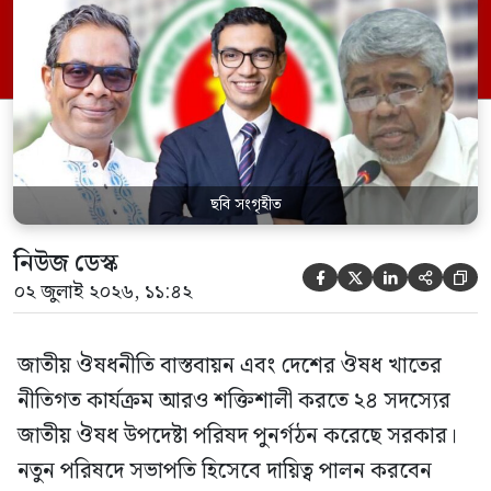
পরিবার কল্যাণ মন্ত্রণালয়ের সচিব। একই সঙ্গে
স্বাস্থ্য প্রতিমন্ত্রী, বাংলাদেশ বিনিয়োগ উন্নয়ন
কর্তৃপক্ষ (বিডা)-এর নির্বাহী চেয়ারম্যান এবং
জাতীয় […]
ছবি সংগৃহীত
নিউজ ডেস্ক





০২ জুলাই ২০২৬, ১১:৪২
জাতীয় ঔষধনীতি বাস্তবায়ন এবং দেশের ঔষধ খাতের
নীতিগত কার্যক্রম আরও শক্তিশালী করতে ২৪ সদস্যের
জাতীয় ঔষধ উপদেষ্টা পরিষদ পুনর্গঠন করেছে সরকার।
নতুন পরিষদে সভাপতি হিসেবে দায়িত্ব পালন করবেন