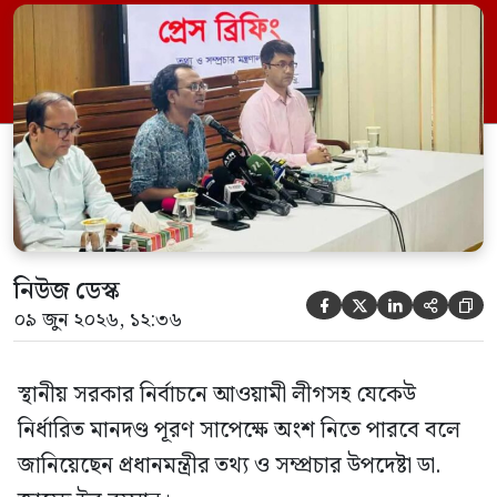
সম্মেলন কক্ষে এক প্রেস ব্রিফিংয়ে সাংবাদিকদের
এক প্রশ্নের জবাবে তিনি এ কথা বলেন।
নিউজ ডেস্ক





০৯ জুন ২০২৬, ১২:৩৬
স্থানীয় সরকার নির্বাচনে আওয়ামী লীগসহ যেকেউ
নির্ধারিত মানদণ্ড পূরণ সাপেক্ষে অংশ নিতে পারবে বলে
জানিয়েছেন প্রধানমন্ত্রীর তথ্য ও সম্প্রচার উপদেষ্টা ডা.