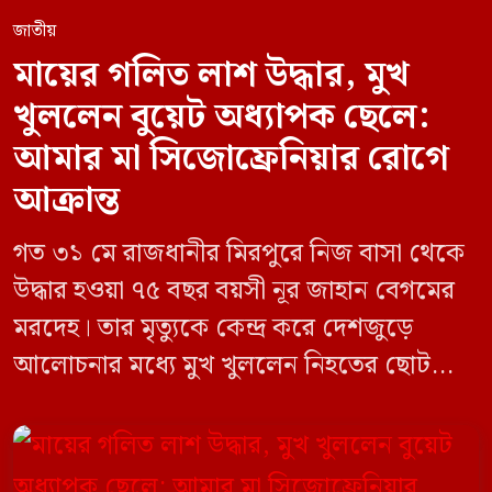
জাতীয়
মায়ের গলিত লাশ উদ্ধার, মুখ
খুললেন বুয়েট অধ্যাপক ছেলে:
আমার মা সিজোফ্রেনিয়ার রোগে
আক্রান্ত
গত ৩১ মে রাজধানীর মিরপুরে নিজ বাসা থেকে
উদ্ধার হওয়া ৭৫ বছর বয়সী নূর জাহান বেগমের
মরদেহ। তার মৃত্যুকে কেন্দ্র করে দেশজুড়ে
আলোচনার মধ্যে মুখ খুললেন নিহতের ছোট
ছেলে বাংলাদেশ প্রকৌশল বিশ্ববিদ্যালয়ের
(বুয়েট) অধ্যাপক একেএম আশিকুর রহমান।
তিনি পরিবারের বিরুদ্ধে ছড়ানো বিভিন্ন তথ্যকে