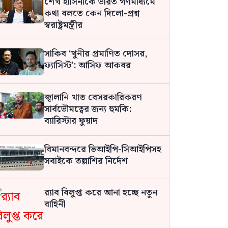
শেখ হাসিনাকে ভারত গণমাধ্যমে
কথা বলতে কেন দিলো-প্রশ্ন
স্বরাষ্ট্রমন্ত্রীর
সাকিব ‘খুনীর প্রমাণিত দোসর,
ফ্যাসিস্ট’: আসিফ আকবর
জ্বালানি খাত বেসরকারিকরণ
সার্বভৌমত্বের জন্য হুমকি:
ব্যারিস্টার ফুয়াদ
বিমানবন্দরে ভিআইপি-সিআইপিসহ
সবাইকে তল্লাশির নির্দেশ
র‍্যাব বিলুপ্ত করে আনা হচ্ছে নতুন
বাহিনী