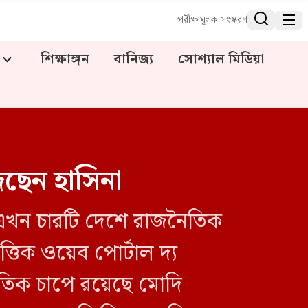


পরীক্ষামূলক সংস্করণ
শিক্ষাঙ্গন
বানিজ্য
সোশ্যাল মিডিয়া
জছেন হাসিনা
া এখন চারটি দেশে রাজনৈতিক
ত্তিক ওয়েব পোর্টাল দ্য
ৈতিক চাপে রয়েছে মোদি