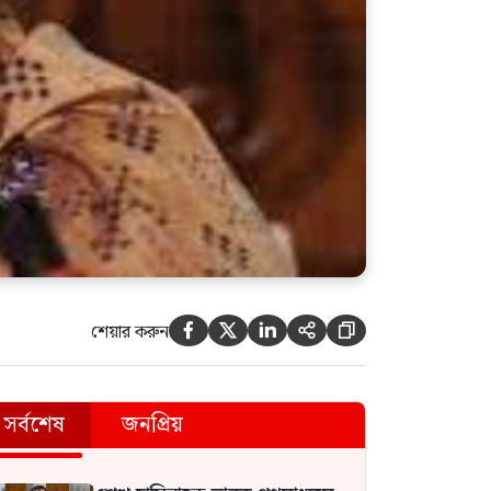
শেয়ার করুন





সর্বশেষ
জনপ্রিয়