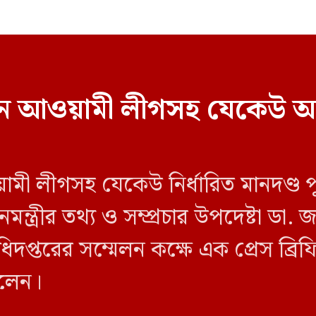
বাচনে আওয়ামী লীগসহ যেকেউ অ
য়ামী লীগসহ যেকেউ নির্ধারিত মানদণ্ড 
ন্ত্রীর তথ্য ও সম্প্রচার উপদেষ্টা ডা
িদপ্তরের সম্মেলন কক্ষে এক প্রেস ব্র
বলেন।