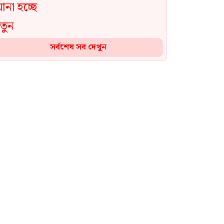
সর্বশেষ সব দেখুন
আমাদের বিভেদের সুযোগ
হাসিনাকে নিতে দেয়া যাবে না:
শহীদউদ্দিন চৌধুরী এ্যানি
এনসিপির পরিণতিও ফ্রিডম পার্টির
মতো হবে: প্রতিমন্ত্রী নুর