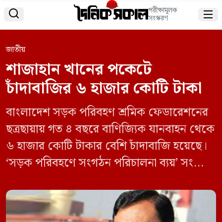
পরীক্ষামূলক


সংস্করণ
জাতীয়
শাজাহান খানের পকেটে
চাঁদাবাজির ৬ হাজার কোটি টাকা
বাংলাদেশ সড়ক পরিবহণ শ্রমিক ফেডারেশনের
ছত্রছায়ায় গত ৪ বছরে বাণিজ্যিক যানবাহন থেকে
৬ হাজার কোটি টাকার বেশি চাঁদাবাজি হয়েছে।
‘সড়ক পরিবহণে সংগঠন পরিচালনা ব্যয়’ সংক্রান্ত
নির্দেশিকা প্রণয়ন করে এই চাঁদাবাজিকে বৈধতাও
দেওয়া হয়েছে। অভিযোগ আছে, সড়কে
চাঁদাবাজিকে প্রাতিষ্ঠনিক রূপ দিয়েছেন