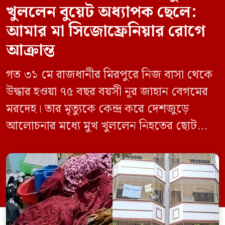
খুললেন বুয়েট অধ্যাপক ছেলে:
আমার মা সিজোফ্রেনিয়ার রোগে
আক্রান্ত
গত ৩১ মে রাজধানীর মিরপুরে নিজ বাসা থেকে
উদ্ধার হওয়া ৭৫ বছর বয়সী নূর জাহান বেগমের
মরদেহ। তার মৃত্যুকে কেন্দ্র করে দেশজুড়ে
আলোচনার মধ্যে মুখ খুললেন নিহতের ছোট
ছেলে বাংলাদেশ প্রকৌশল বিশ্ববিদ্যালয়ের
(বুয়েট) অধ্যাপক একেএম আশিকুর রহমান।
তিনি পরিবারের বিরুদ্ধে ছড়ানো বিভিন্ন তথ্যকে
মিথ্যা বলে দাবি করেছেন। বুধবার (৩ জুন)
গণমাধ্যমে দেওয়া বক্তব্যে তিনি এই […]