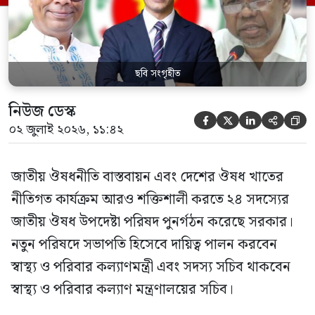
কর্তৃপক্ষ (বিডা)-এর নির্বাহী চেয়ারম্যান এবং
জাতীয় […]
ছবি সংগৃহীত
নিউজ ডেস্ক





০২ জুলাই ২০২৬, ১১:৪২
জাতীয় ঔষধনীতি বাস্তবায়ন এবং দেশের ঔষধ খাতের
নীতিগত কার্যক্রম আরও শক্তিশালী করতে ২৪ সদস্যের
জাতীয় ঔষধ উপদেষ্টা পরিষদ পুনর্গঠন করেছে সরকার।
নতুন পরিষদে সভাপতি হিসেবে দায়িত্ব পালন করবেন
স্বাস্থ্য ও পরিবার কল্যাণমন্ত্রী এবং সদস্য সচিব থাকবেন
স্বাস্থ্য ও পরিবার কল্যাণ মন্ত্রণালয়ের সচিব।