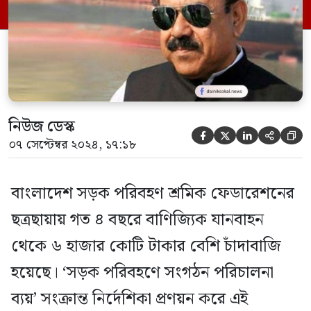
বাংলাদেশ সড়ক পরিবহণ শ্রমিক ফেডারেশনের
সভাপতি শাজাহান খান। ফেডারেশনের অন্তর্ভুক্ত
২৪৯ শ্রমিক ইউনিয়নের মাধ্যমে চাঁদা […]
নিউজ ডেস্ক





০৭ সেপ্টেম্বর ২০২৪, ১৭:১৮
বাংলাদেশ সড়ক পরিবহণ শ্রমিক ফেডারেশনের
ছত্রছায়ায় গত ৪ বছরে বাণিজ্যিক যানবাহন
থেকে ৬ হাজার কোটি টাকার বেশি চাঁদাবাজি
হয়েছে। ‘সড়ক পরিবহণে সংগঠন পরিচালনা
ব্যয়’ সংক্রান্ত নির্দেশিকা প্রণয়ন করে এই