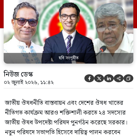
পরিবার কল্যাণ মন্ত্রণালয়ের সচিব। একই সঙ্গে
স্বাস্থ্য প্রতিমন্ত্রী, বাংলাদেশ বিনিয়োগ উন্নয়ন
কর্তৃপক্ষ (বিডা)-এর নির্বাহী চেয়ারম্যান এবং
জাতীয় […]
ছবি সংগৃহীত
নিউজ ডেস্ক





০২ জুলাই ২০২৬, ১১:৪২
জাতীয় ঔষধনীতি বাস্তবায়ন এবং দেশের ঔষধ খাতের
নীতিগত কার্যক্রম আরও শক্তিশালী করতে ২৪ সদস্যের
জাতীয় ঔষধ উপদেষ্টা পরিষদ পুনর্গঠন করেছে সরকার।
নতুন পরিষদে সভাপতি হিসেবে দায়িত্ব পালন করবেন