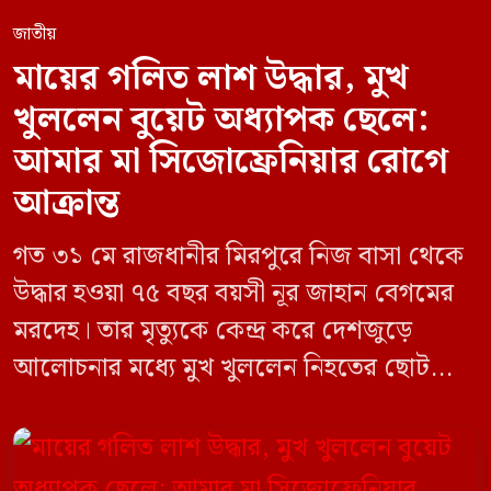
জাতীয়
মায়ের গলিত লাশ উদ্ধার, মুখ
খুললেন বুয়েট অধ্যাপক ছেলে:
আমার মা সিজোফ্রেনিয়ার রোগে
আক্রান্ত
গত ৩১ মে রাজধানীর মিরপুরে নিজ বাসা থেকে
উদ্ধার হওয়া ৭৫ বছর বয়সী নূর জাহান বেগমের
মরদেহ। তার মৃত্যুকে কেন্দ্র করে দেশজুড়ে
আলোচনার মধ্যে মুখ খুললেন নিহতের ছোট
ছেলে বাংলাদেশ প্রকৌশল বিশ্ববিদ্যালয়ের
(বুয়েট) অধ্যাপক একেএম আশিকুর রহমান।
তিনি পরিবারের বিরুদ্ধে ছড়ানো বিভিন্ন তথ্যকে