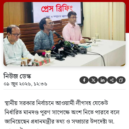
সম্মেলন কক্ষে এক প্রেস ব্রিফিংয়ে সাংবাদিকদের
এক প্রশ্নের জবাবে তিনি এ কথা বলেন।
নিউজ ডেস্ক





০৯ জুন ২০২৬, ১২:৩৬
স্থানীয় সরকার নির্বাচনে আওয়ামী লীগসহ যেকেউ
নির্ধারিত মানদণ্ড পূরণ সাপেক্ষে অংশ নিতে পারবে বলে
জানিয়েছেন প্রধানমন্ত্রীর তথ্য ও সম্প্রচার উপদেষ্টা ডা.