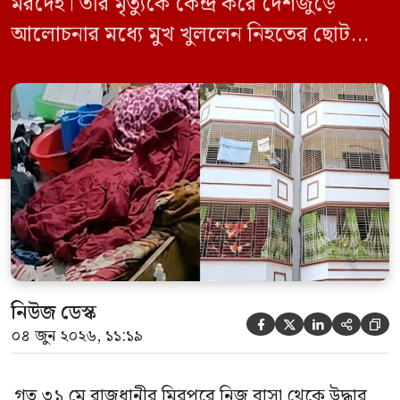
মরদেহ। তার মৃত্যুকে কেন্দ্র করে দেশজুড়ে
আলোচনার মধ্যে মুখ খুললেন নিহতের ছোট
ছেলে বাংলাদেশ প্রকৌশল বিশ্ববিদ্যালয়ের
(বুয়েট) অধ্যাপক একেএম আশিকুর রহমান।
তিনি পরিবারের বিরুদ্ধে ছড়ানো বিভিন্ন তথ্যকে
মিথ্যা বলে দাবি করেছেন। বুধবার (৩ জুন)
গণমাধ্যমে দেওয়া বক্তব্যে তিনি এই […]
নিউজ ডেস্ক





০৪ জুন ২০২৬, ১১:১৯
গত ৩১ মে রাজধানীর মিরপুরে নিজ বাসা থেকে উদ্ধার