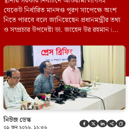
স্থানীয় সরকার নির্বাচনে আওয়ামী লীগসহ
যেকেউ নির্ধারিত মানদণ্ড পূরণ সাপেক্ষে অংশ
নিতে পারবে বলে জানিয়েছেন প্রধানমন্ত্রীর তথ্য
ও সম্প্রচার উপদেষ্টা ডা. জাহেদ উর রহমান।
মঙ্গলবার (০৯ জুন) সচিবালয়ে তথ্য অধিদপ্তরের
সম্মেলন কক্ষে এক প্রেস ব্রিফিংয়ে সাংবাদিকদের
এক প্রশ্নের জবাবে তিনি এ কথা বলেন।
নিউজ ডেস্ক





০৯ জুন ২০২৬, ১২:৩৬