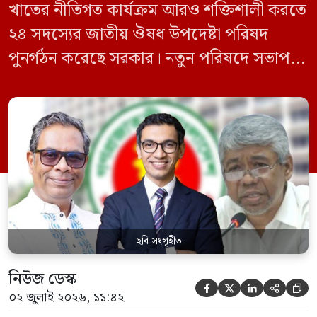
খাতের নীতিগত কার্যক্রম আরও শক্তিশালী করতে
২৪ সদস্যের জাতীয় ঔষধ উপদেষ্টা পরিষদ
পুনর্গঠন করেছে সরকার। নতুন পরিষদে সভাপতি
হিসেবে দায়িত্ব পালন করবেন স্বাস্থ্য ও পরিবার
কল্যাণমন্ত্রী এবং সদস্য সচিব থাকবেন স্বাস্থ্য ও
পরিবার কল্যাণ মন্ত্রণালয়ের সচিব। একই সঙ্গে
স্বাস্থ্য প্রতিমন্ত্রী, বাংলাদেশ বিনিয়োগ উন্নয়ন
কর্তৃপক্ষ (বিডা)-এর নির্বাহী চেয়ারম্যান এবং
জাতীয় […]
ছবি সংগৃহীত
নিউজ ডেস্ক





০২ জুলাই ২০২৬, ১১:৪২