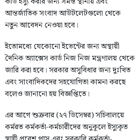
কার্ড ইস্যু করার জন্য সমস্ত স্থানীয় এবং
আন্তর্জাতিক সংবাদ আউটলেটগুলো থেকে
নতুন আবেদন নেওয়া হবে‌।
ইতোমধ্যে যেকোনো ইভেন্টের জন্য অস্থায়ী
দৈনিক অ্যাক্সেস কার্ড নিজ নিজ মন্ত্রণালয় থেকে
জারি করা হবে। সরকার অসুবিধার জন্য দুঃখিত
এবং সাংবাদিকদের সহযোগিতা কামনা করছে
বলেও জানানো হয় বিজ্ঞপ্তিতে।
এর আগে শুক্রবার (২৭ ডিসেম্বর) সচিবালয়ে
কর্মরত কর্মকর্তা-কর্মচারীদের অনুকূলে ইস্যুকৃত
স্থায়ী প্রবেশ পাস এবং সরকারি কর্মকর্তা-