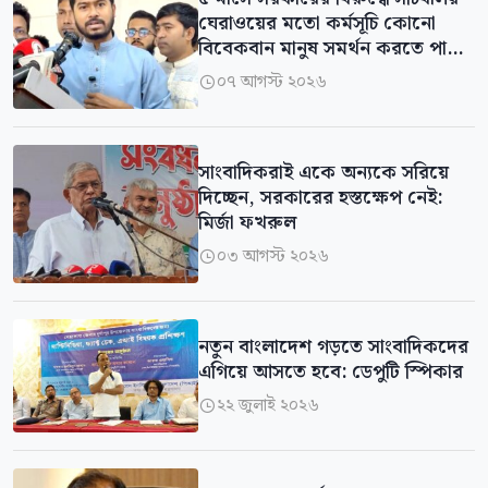
ঘেরাওয়ের মতো কর্মসূচি কোনো
বিবেকবান মানুষ সমর্থন করতে পারে
না: প্রতিমন্ত্রী নুর
০৭ আগস্ট ২০২৬

সাংবাদিকরাই একে অন্যকে সরিয়ে
দিচ্ছেন, সরকারের হস্তক্ষেপ নেই:
মির্জা ফখরুল
০৩ আগস্ট ২০২৬

নতুন বাংলাদেশ গড়তে সাংবাদিকদের
এগিয়ে আসতে হবে: ডেপুটি স্পিকার
২২ জুলাই ২০২৬
