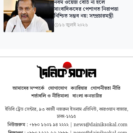
নবম ওয়েজ বোর্ড না হলে
সাংবাদিকদের পেশাগত নিরাপত্তা
নিশ্চিত সম্ভব নয়: সম্প্রচারমন্ত্রী
১৬ জুলাই ২০২৬

আমাদের সম্পর্কে
যোগাযোগ
ক্যারিয়ার
গোপনীয়তা নীতি
শর্তাবলি ও নীতিমালা
বাংলা কনভার্টার
ইডিবি ট্রেড সেন্টার, ৯৩ কাজী নজরুল ইসলাম এভিনিউ, কারওয়ান বাজার,
ঢাকা-১২১৫
নিউজরুম :
+৮৮০ ১৬০১ ৯৪ ২২২২
|
news@dainiksokal.com