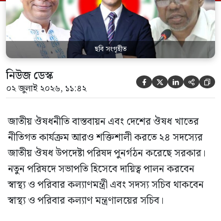
কর্তৃপক্ষ (বিডা)-এর নির্বাহী চেয়ারম্যান এবং
জাতীয় […]
ছবি সংগৃহীত
নিউজ ডেস্ক





০২ জুলাই ২০২৬, ১১:৪২
জাতীয় ঔষধনীতি বাস্তবায়ন এবং দেশের ঔষধ খাতের
নীতিগত কার্যক্রম আরও শক্তিশালী করতে ২৪ সদস্যের
জাতীয় ঔষধ উপদেষ্টা পরিষদ পুনর্গঠন করেছে সরকার।
নতুন পরিষদে সভাপতি হিসেবে দায়িত্ব পালন করবেন
স্বাস্থ্য ও পরিবার কল্যাণমন্ত্রী এবং সদস্য সচিব থাকবেন
স্বাস্থ্য ও পরিবার কল্যাণ মন্ত্রণালয়ের সচিব।