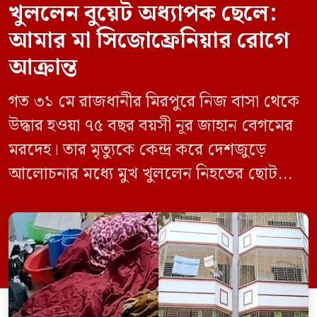
খুললেন বুয়েট অধ্যাপক ছেলে:
আমার মা সিজোফ্রেনিয়ার রোগে
আক্রান্ত
গত ৩১ মে রাজধানীর মিরপুরে নিজ বাসা থেকে
উদ্ধার হওয়া ৭৫ বছর বয়সী নূর জাহান বেগমের
মরদেহ। তার মৃত্যুকে কেন্দ্র করে দেশজুড়ে
আলোচনার মধ্যে মুখ খুললেন নিহতের ছোট
ছেলে বাংলাদেশ প্রকৌশল বিশ্ববিদ্যালয়ের
(বুয়েট) অধ্যাপক একেএম আশিকুর রহমান।
তিনি পরিবারের বিরুদ্ধে ছড়ানো বিভিন্ন তথ্যকে
মিথ্যা বলে দাবি করেছেন। বুধবার (৩ জুন)
গণমাধ্যমে দেওয়া বক্তব্যে তিনি এই […]