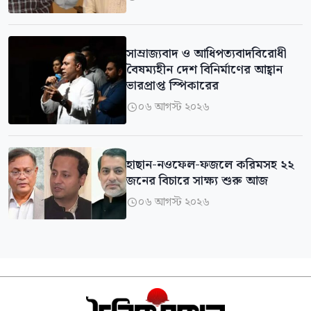
সাম্রাজ্যবাদ ও আধিপত্যবাদবিরোধী
বৈষম্যহীন দেশ বিনির্মাণের আহ্বান
ভারপ্রাপ্ত স্পিকারের
০৬ আগস্ট ২০২৬

হাছান-নওফেল-ফজলে করিমসহ ২২
জনের বিচারে সাক্ষ্য শুরু আজ
০৬ আগস্ট ২০২৬
