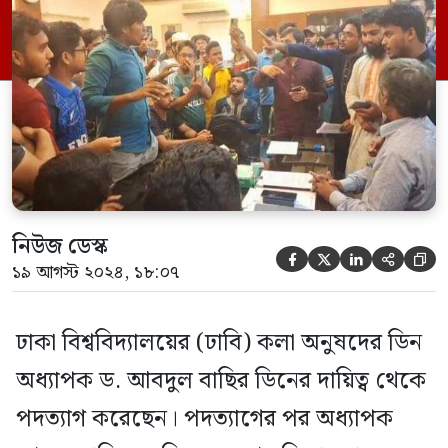
ডিন কার্যালয়ে এ ঘটনা ঘটে। শিক্ষার্থীদের
আন্দোলনের ফলে অধ্যাপক আব্দুল বাছির
মৌখিক পদত্যাগের ঘোষণা দেওয়ার পাশাপাশি
পদত্যাগপত্রে স্বাক্ষর করেন। […]
নিউজ ডেস্ক





১৯ আগস্ট ২০২৪, ১৮:০৭
ঢাকা বিশ্ববিদ্যালয়ের (ঢাবি) কলা অনুষদের ডিন
অধ্যাপক ড. আবদুল বাছির ডিনের দায়িত্ব থেকে
পদত্যাগ করেছেন। পদত্যাগের পর অধ্যাপক