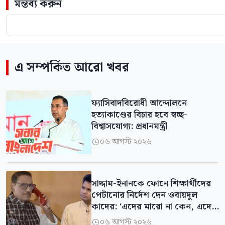
মন্তব্য করুন
এ সম্পর্কিত আরো খবর
ফ্যাসিবাদবিরোধী আন্দোলনে
হত্যাকাণ্ডের বিচার হবে স্বচ্ছ-
বিশ্বাসযোগ্য: প্রধানমন্ত্রী
০৬ আগস্ট ২০২৬

সাদ্দাম-ইনানকে ফোনে শিক্ষার্থীদের
পেটানোর নির্দেশ দেন ওবায়দুল
কাদের: ‘এদের মারো না কেন, এদের
পেটাও না কেন
০৬ আগস্ট ২০২৬
