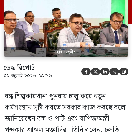
সকালে বন্ধ পাটকল পুনরায় চালুর লক্ষ্যে লিজ
চুক্তি স্বাক্ষর অনুষ্ঠানে তিনি এসব কথা বলেন।
মন্ত্রী বলেন, দীর্ঘদিন […]
ছবি সংগৃহীত
ডেস্ক রিপোর্ট





০৯ জুলাই ২০২৬, ১২:১৬
বন্ধ শিল্পকারখানা পুনরায় চালু করে নতুন
কর্মসংস্থান সৃষ্টি করতে সরকার কাজ করছে বলে
জানিয়েছেন বস্ত্র ও পাট এবং বাণিজ্যমন্ত্রী
খন্দকার আব্দুল মুক্তাদির। তিনি বলেন, চলতি