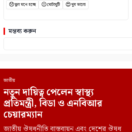
😞
😐
😍
ভুল মনে হচ্ছে
মোটামুটি
খুব ভালো
মন্তব্য করুন
জাতীয়
নতুন দায়িত্ব পেলেন স্বাস্থ্য
প্রতিমন্ত্রী, বিডা ও এনবিআর
চেয়ারম্যান
জাতীয় ঔষধনীতি বাস্তবায়ন এবং দেশের ঔষধ