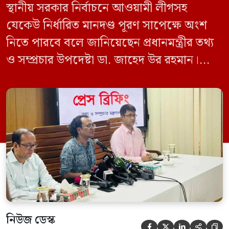
স্থানীয় সরকার নির্বাচনে আওয়ামী লীগসহ
যেকেউ নির্ধারিত মানদণ্ড পূরণ সাপেক্ষে অংশ
নিতে পারবে বলে জানিয়েছেন প্রধানমন্ত্রীর তথ্য
ও সম্প্রচার উপদেষ্টা ডা. জাহেদ উর রহমান।
মঙ্গলবার (০৯ জুন) সচিবালয়ে তথ্য অধিদপ্তরের
সম্মেলন কক্ষে এক প্রেস ব্রিফিংয়ে সাংবাদিকদের
এক প্রশ্নের জবাবে তিনি এ কথা বলেন।
নিউজ ডেস্ক




