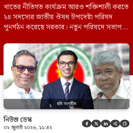
খাতের নীতিগত কার্যক্রম আরও শক্তিশালী করতে
২৪ সদস্যের জাতীয় ঔষধ উপদেষ্টা পরিষদ
পুনর্গঠন করেছে সরকার। নতুন পরিষদে সভাপতি
হিসেবে দায়িত্ব পালন করবেন স্বাস্থ্য ও পরিবার
কল্যাণমন্ত্রী এবং সদস্য সচিব থাকবেন স্বাস্থ্য ও
পরিবার কল্যাণ মন্ত্রণালয়ের সচিব। একই সঙ্গে
স্বাস্থ্য প্রতিমন্ত্রী, বাংলাদেশ বিনিয়োগ উন্নয়ন
কর্তৃপক্ষ (বিডা)-এর নির্বাহী চেয়ারম্যান এবং
জাতীয় […]
ছবি সংগৃহীত
নিউজ ডেস্ক





০২ জুলাই ২০২৬, ১১:৪২