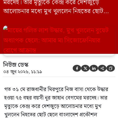
মরদেহ। তার মৃত্যুকে কেন্দ্র করে দেশজুড়ে
আলোচনার মধ্যে মুখ খুললেন নিহতের ছোট
ছেলে বাংলাদেশ প্রকৌশল বিশ্ববিদ্যালয়ের
(বুয়েট) অধ্যাপক একেএম আশিকুর রহমান।
তিনি পরিবারের বিরুদ্ধে ছড়ানো বিভিন্ন তথ্যকে
মিথ্যা বলে দাবি করেছেন। বুধবার (৩ জুন)
গণমাধ্যমে দেওয়া বক্তব্যে তিনি এই […]
নিউজ ডেস্ক





০৪ জুন ২০২৬, ১১:১৯
গত ৩১ মে রাজধানীর মিরপুরে নিজ বাসা থেকে উদ্ধার
হওয়া ৭৫ বছর বয়সী নূর জাহান বেগমের মরদেহ। তার
মৃত্যুকে কেন্দ্র করে দেশজুড়ে আলোচনার মধ্যে মুখ
খুললেন নিহতের ছোট ছেলে বাংলাদেশ প্রকৌশল