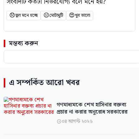
সংবাদটি কতটা নির্ভরযোগ্য বলে মনে হয়?
😞
😐
😍
ভুল মনে হচ্ছে
মোটামুটি
খুব ভালো
মন্তব্য করুন
এ সম্পর্কিত আরো খবর
গণমাধ্যমকে শেখ হাসিনার বক্তব্য
প্রচার না করার অনুরোধ সরকারের
০৪ আগস্ট ২০২৬
