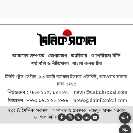
আমাদের সম্পর্কে
যোগাযোগ
ক্যারিয়ার
গোপনীয়তা নীতি
শর্তাবলি ও নীতিমালা
বাংলা কনভার্টার
ইডিবি ট্রেড সেন্টার, ৯৩ কাজী নজরুল ইসলাম এভিনিউ, কারওয়ান বাজার,
ঢাকা-১২১৫
নিউজরুম :
+৮৮০ ১৬০১ ৯৪ ২২২২
|
news@dainiksokal.com
বিজ্ঞাপণ :
+৮৮০ ১৬২২ ৬৬ ২৮৮৮
|
news@dainiksokal.com
স্বত্ব: ©
দৈনিক সকাল
|
সম্পাদক ও প্রকাশক, নাজমুল হাসান সরকার
অ+
সোশ্যাল মিডিয়া





অ-