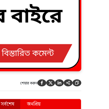
শেয়ার করুন





সর্বশেষ
জনপ্রিয়