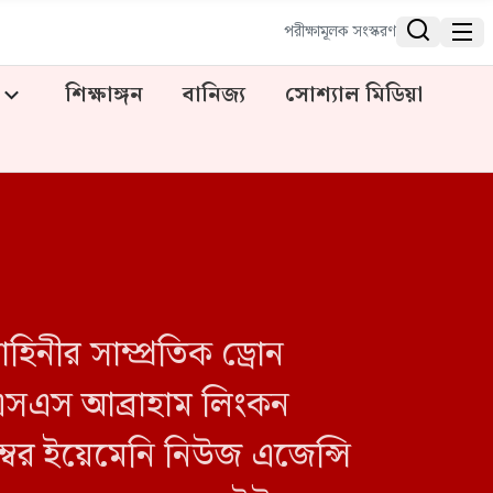


পরীক্ষামূলক সংস্করণ
শিক্ষাঙ্গন
বানিজ্য
সোশ্যাল মিডিয়া
িনীর সাম্প্রতিক ড্রোন
এসএস আব্রাহাম লিংকন
্বর ইয়েমেনি নিউজ এজেন্সি