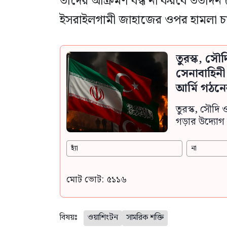
তাদের আক্রমণ বন্ধ না করবে ততদিন
ইসরাইলগামী জাহাজের ওপর হামলা চা
তুরস্ক, সৌ
সেনাবাহিন
আর্মি গঠনে
তুরস্ক, সৌদি 
গড়ার উদ্যোগ 
হ্যাঁ
না
মোট ভোট: ৫১১৬
বিষয়ঃ
ওয়াশিংটন
সামরিক শক্তি