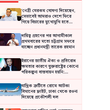
‘নেত্রী যেরকম ঘোষণা দিয়েছেন,
সেভাবেই আমরাও দেশে ফিরে
গিয়ে বিচারের মুখোমুখি হতে
প্রস্তুত: আসাদুজ্জামান খান কামাল
দায়িত্ব গ্রহণের পর আগামীকাল
প্রথমবারের মতো চট্টগ্রাম সফরে
যাচ্ছেন প্রধানমন্ত্রী তারেক রহমান
ইরানের জাতীয় ঐক্য ও প্রতিরোধ
ক্ষমতার কারণে যুক্তরাষ্ট্রের কোনো
পরিকল্পনা বাস্তবায়ন হয়নি:
পেজেশকিয়ান
যান্ত্রিক ত্রুটিতে রোমে আটকা
বিমানের ফ্লাইট, ঢাকা থেকে রওনা
দিয়েছে প্রকৌশলী দল