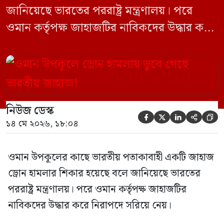
জানিয়েছে ভারতের পররাষ্ট্র মন্ত্রণালয়। পরে
ওমান কর্তৃপক্ষ জাহাজটির নাবিকদের উদ্ধার করে
নিরাপদে সরিয়ে নেয়। জানা গেছে, ড্রোন হামলার
পর সাগরে পুরোপুরি ডুবে যায় ওই জাহাজটি।
‘এমএসভি হাজি আলি’ (Haji Ali) নামের
কার্গো শিপের উপর এই হামলার ঘটনায় তীব্র
নিউজ ডেস্ক
উদ্বেগ প্রকাশ করেছে নয়াদিল্লি। প্রাথমিক […]





১৪ মে ২০২৬, ১৮:০৪
ওমান উপকূলের কাছে ভারতীয় পতাকাবাহী একটি জাহাজ
ড্রোন হামলার শিকার হয়েছে বলে জানিয়েছে ভারতের
পররাষ্ট্র মন্ত্রণালয়। পরে ওমান কর্তৃপক্ষ জাহাজটির
নাবিকদের উদ্ধার করে নিরাপদে সরিয়ে নেয়।