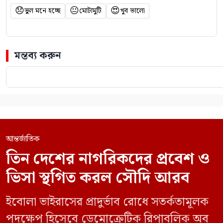
😞
😐
😍
ভুল মনে হচ্ছে
মোটামুটি
খুব ভালো
মন্তব্য করুন
আন্তর্জাতিক
তিন দেশের নাগরিকদের প্রবেশ ও
ভিসা স্থগিত করল সৌদি আরব
ইবোলা ভাইরাসের প্রাদুর্ভাব রোধে সতর্কতামূলক
পদক্ষেপ হিসেবে ডেমোক্রেটিক রিপাবলিক অব