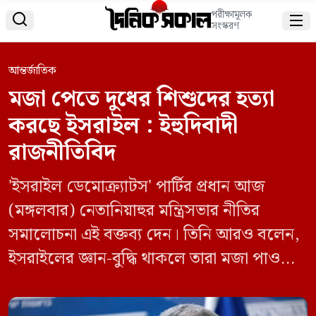
পরীক্ষামূলক


সংস্করণ
আন্তর্জাতিক
মজা পেতে দুধের শিশুদের হত্যা
করছে ইসরাইল : ইহুদিবাদী
রাজনীতিবিদ
'ইসরাইল ডেমোক্র্যাটস' পার্টির প্রধান আজ
(মঙ্গলবার) নেতানিয়াহুর মন্ত্রিসভার নীতির
সমালোচনা এই বক্তব্য দেন। তিনি আরও বলেন,
ইসরাইলের জ্ঞান-বুদ্ধি থাকলে তারা মজা পাওয়ার
জন্য দুধের শিশুদের হত্যা করত না।