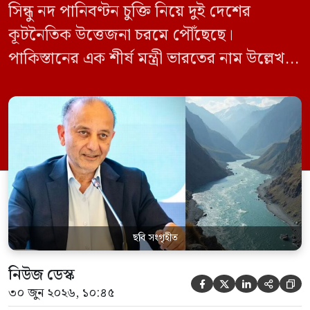
সিন্ধু নদ পানিবণ্টন চুক্তি নিয়ে দুই দেশের
কূটনৈতিক উত্তেজনা চরমে পৌঁছেছে।
পাকিস্তানের এক শীর্ষ মন্ত্রী ভারতের নাম উল্লেখ না
করে হুমকি দিয়ে জানিয়েছেন যে তাদের প্রাপ্য
পানির ওপর কেউ হাত দিলে সেই হাত কেটে
ফেলা হবে। ভারতের কেন্দ্রীয় জলসম্পদ মন্ত্রী সি
আর পাতিল কর্তৃক আগামী দেড় থেকে দুই বছরের
[…]
ছবি সংগৃহীত
নিউজ ডেস্ক





৩০ জুন ২০২৬, ১০:৪৫