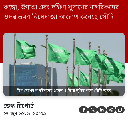
কঙ্গো, উগান্ডা এবং দক্ষিণ সুদানের নাগরিকদের
ওপর ভ্রমণ নিষেধাজ্ঞা আরোপ করেছে সৌদি
আরব। একই সঙ্গে এই তিন দেশ থেকে আসা
যেকোনো ভ্রমণকারীর জন্য ভিসা ইস্যু এবং
সৌদিতে প্রবেশ সাময়িকভাবে স্থগিত করা
হয়েছে। সৌদি প্রেস এজেন্সি (এসপিএ)
জানিয়েছে, এই নিষেধাজ্ঞা শুধুমাত্র সরাসরি ওই
তিন দেশ থেকে […]
তিন দেশের নাগরিকদের প্রবেশ ও ভিসা স্থগিত করল সৌদি আরব
ডেস্ক রিপোর্ট





২৭ জুন ২০২৬, ১০:০৯