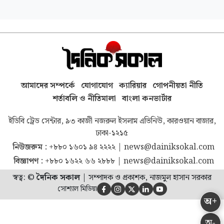
আমাদের সম্পর্কে
যোগাযোগ
ক্যারিয়ার
গোপনীয়তা নীতি
শর্তাবলি ও নীতিমালা
বাংলা কনভার্টার
ইডিবি ট্রেড সেন্টার, ৯৩ কাজী নজরুল ইসলাম এভিনিউ, কারওয়ান বাজার,
ঢাকা-১২১৫
নিউজরুম :
+৮৮০ ১৬০১ ৯৪ ২২২২
|
news@dainiksokal.com
বিজ্ঞাপণ :
+৮৮০ ১৬২২ ৬৬ ২৮৮৮
|
news@dainiksokal.com
স্বত্ব: ©
দৈনিক সকাল
|
সম্পাদক ও প্রকাশক, নাজমুল হাসান সরকার
সোশ্যাল মিডিয়া





অ+
অ-