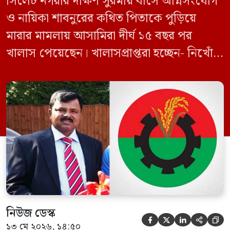
সিলেট নগরীর দক্ষিণ সুরমায় বাসে অগ্নিসংযোগ
ও নায়িকা শাবনুরের কথিত পিতাকে পুড়িয়ে
মারার মামলায় আসামিরা দীর্ঘ ১৫ বছর পর
খালাস পেয়েছেন। খালাসপ্রাপ্তরা হচ্ছেন- নিখোঁজ
বিএনপি নেতা এম ইলিয়াস আলী ও ছাত্রদল নেতা
ইফতেখার আহমদ দিনারসহ ৩৮ জন নেতাকর্মী।
মঙ্গলবার দুপুরে মামলার দীর্ঘ শুনানি ও সাক্ষ্য-
প্রমাণ জেরা শেষে আসামিরা নির্দোষ প্রমাণিত
হওয়ায় খালাস দেন বিচারক। মানবপাচার […]
নিউজ ডেস্ক





১৩ মে ২০২৬, ১৪:৫০