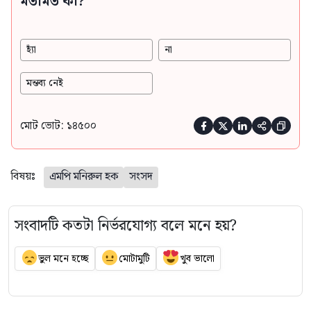
মতামত কী?
হ্যাঁ
না
মন্তব্য নেই
মোট ভোট: ১৪৫০০





বিষয়ঃ
এমপি মনিরুল হক
সংসদ
সংবাদটি কতটা নির্ভরযোগ্য বলে মনে হয়?
ভুল মনে হচ্ছে
মোটামুটি
খুব ভালো