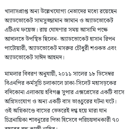
খালাসপ্রাপ্ত অন্য উল্লেখযোগ্য নেতাদের মধ্যে রয়েছেন
অ্যাডভোকেট সামসুজ্জামান জামান ও অ্যাডভোকেট
এটিএম ফয়েজ। রায় ঘোষণার সময় আসামি পক্ষে
আদালতে উপস্থিত ছিলেন- অ্যাডভোকেট হাসান রিপন
পাটোয়ারী, অ্যাডভোকেট মসরুর চৌধুরী শওকত এবং
অ্যাডভোকেট সাঈদ আহমদ।
মামলার বিবরণ অনুযায়ী, ২০১১ সালের ১৮ ডিসেম্বর
বিএনপির কর্মসূচি চলাকালে ঢাকা-সিলেট মহাসড়কের
বদিকোনা এলাকায় হবিগঞ্জ সুপার এক্সপ্রেসের একটি বাসে
অগ্নিসংযোগ ও অন্য একটি বাস ভাঙচুরের ঘটনা ঘটে।
ওই অগ্নিকাণ্ডে বাসের ভেতরেই দগ্ধ হয়ে মারা যান
চিত্রনায়িকা শাবনুরের পিতা হিসেবে পরিচয়দানকারী ৭০