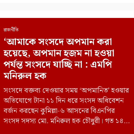
রাজনীতি
‘আমাকে সংসদে অপমান করা
হয়েছে, অপমান হজম না হওয়া
পর্যন্ত সংসদে যাচ্ছি না : এমপি
মনিরুল হক
সংসদে বক্তব্য দেওয়ার সময় ‘অপমানিত’ হওয়ার
অভিযোগে টানা ১১ দিন ধরে সংসদ অধিবেশন
বর্জন করছেন কুমিল্লা-৬ আসনের বিএনপির
সংসদ সদস্য মো. মনিরুল হক চৌধুরী। গত ১৪
জুন ডেপুটি স্পিকার কায়সার কামালের এক