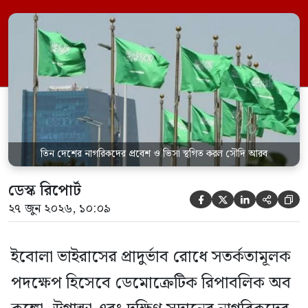
যেকোনো ভ্রমণকারীর জন্য ভিসা ইস্যু এবং
সৌদিতে প্রবেশ সাময়িকভাবে স্থগিত করা
হয়েছে। সৌদি প্রেস এজেন্সি (এসপিএ)
জানিয়েছে, এই নিষেধাজ্ঞা শুধুমাত্র সরাসরি ওই
তিন দেশ থেকে […]
তিন দেশের নাগরিকদের প্রবেশ ও ভিসা স্থগিত করল সৌদি আরব
ডেস্ক রিপোর্ট





২৭ জুন ২০২৬, ১০:০৯
ইবোলা ভাইরাসের প্রাদুর্ভাব রোধে সতর্কতামূলক
পদক্ষেপ হিসেবে ডেমোক্রেটিক রিপাবলিক অব