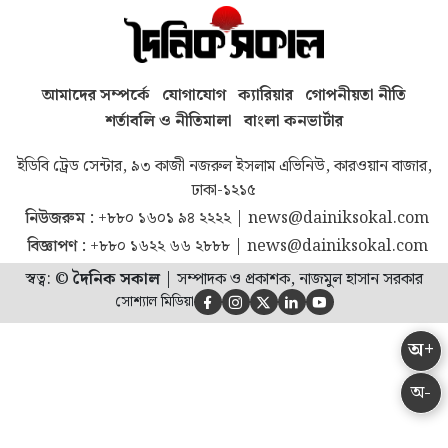
আমাদের সম্পর্কে
যোগাযোগ
ক্যারিয়ার
গোপনীয়তা নীতি
শর্তাবলি ও নীতিমালা
বাংলা কনভার্টার
ইডিবি ট্রেড সেন্টার, ৯৩ কাজী নজরুল ইসলাম এভিনিউ, কারওয়ান বাজার,
ঢাকা-১২১৫
নিউজরুম :
+৮৮০ ১৬০১ ৯৪ ২২২২
|
news@dainiksokal.com
বিজ্ঞাপণ :
+৮৮০ ১৬২২ ৬৬ ২৮৮৮
|
news@dainiksokal.com
স্বত্ব: ©
দৈনিক সকাল
|
সম্পাদক ও প্রকাশক, নাজমুল হাসান সরকার
সোশ্যাল মিডিয়া





অ+
অ-