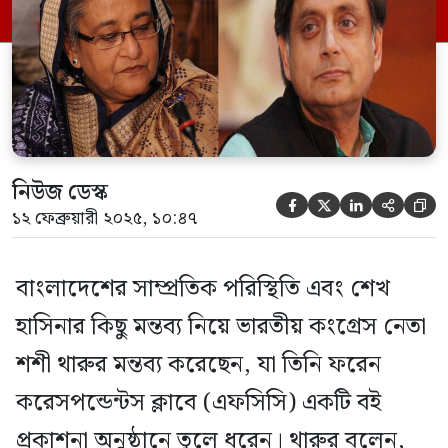
দিয়ে জানান, যেই সরকারই ক্ষমতায় থাকুক না
কেন, ভারতের সবসময় বাংলাদেশের সঙ্গে […]
নিউজ ডেস্ক





১২ ফেব্রুয়ারী ২০২৫, ১০:৪৭
বাংলাদেশের সাম্প্রতিক পরিস্থিতি এবং শেখ
হাসিনার কিছু মন্তব্য নিয়ে ভারতীয় কংগ্রেস নেতা
শশী থারুর মন্তব্য করেছেন, যা তিনি ফরেন
করেসপন্ডেন্টস ক্লাবে (এফসিসি) একটি বই
প্রকাশনা অনুষ্ঠানে তুলে ধরেন। থারুর বলেন,