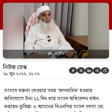
রুলিং ও সিদ্ধান্তের প্রতিবাদে ১৫ থেকে ২৫ জুন
পর্যন্ত তিনি সংসদে যাননি। মনিরুল হক চৌধুরী
বলেন, ‘আমাকে সংসদে অপমান করা হয়েছে।
স্পিকার ফোন […]
ছবি সংগৃহীত
নিউজ ডেস্ক





২৯ জুন ২০২৬, ১১:০২
সংসদে বক্তব্য দেওয়ার সময় ‘অপমানিত’ হওয়ার
অভিযোগে টানা ১১ দিন ধরে সংসদ অধিবেশন বর্জন
করছেন কুমিল্লা-৬ আসনের বিএনপির সংসদ সদস্য মো.