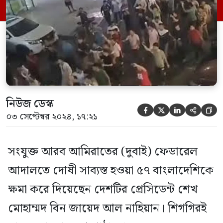
বৈঠক শেষে প্রধান উপদেষ্টার প্রেস উইং থেকে এ
তথ্য জানানো হয়েছে। এর আগে দুবাইয়ে […]
নিউজ ডেস্ক





০৩ সেপ্টেম্বর ২০২৪, ১৭:২১
সংযুক্ত আরব আমিরাতের (দুবাই) ফেডারেল
আদালতে দোষী সাব্যস্ত হওয়া ৫৭ বাংলাদেশিকে
ক্ষমা করে দিয়েছেন দেশটির প্রেসিডেন্ট শেখ
মোহাম্মদ বিন জায়েদ আল নাহিয়ান। শিগগিরই