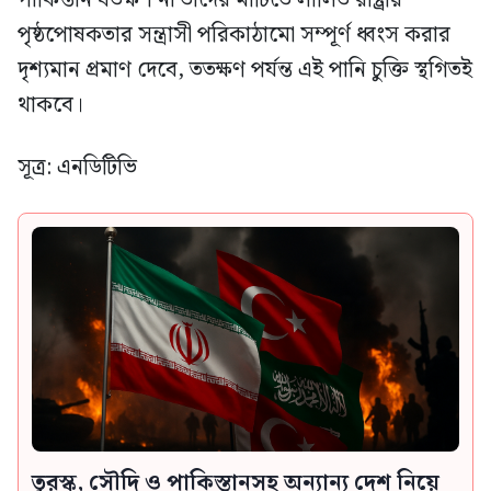
পৃষ্ঠপোষকতার সন্ত্রাসী পরিকাঠামো সম্পূর্ণ ধ্বংস করার
দৃশ্যমান প্রমাণ দেবে, ততক্ষণ পর্যন্ত এই পানি চুক্তি স্থগিতই
থাকবে।
সূত্র: এনডিটিভি
তুরস্ক, সৌদি ও পাকিস্তানসহ অন্যান্য দেশ নিয়ে