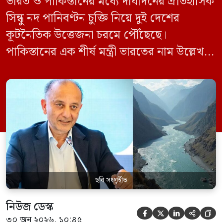
ভারত ও পাকিস্তানের মধ্যে দীর্ঘদিনের ঐতিহাসিক
সিন্ধু নদ পানিবণ্টন চুক্তি নিয়ে দুই দেশের
কূটনৈতিক উত্তেজনা চরমে পৌঁছেছে।
পাকিস্তানের এক শীর্ষ মন্ত্রী ভারতের নাম উল্লেখ না
করে হুমকি দিয়ে জানিয়েছেন যে তাদের প্রাপ্য
পানির ওপর কেউ হাত দিলে সেই হাত কেটে
ফেলা হবে। ভারতের কেন্দ্রীয় জলসম্পদ মন্ত্রী সি
আর পাতিল কর্তৃক আগামী দেড় থেকে দুই বছরের
[…]
ছবি সংগৃহীত
নিউজ ডেস্ক





৩০ জুন ২০২৬, ১০:৪৫