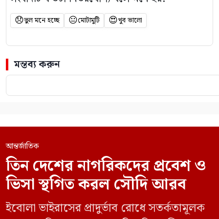
😞
😐
😍
ভুল মনে হচ্ছে
মোটামুটি
খুব ভালো
মন্তব্য করুন
আন্তর্জাতিক
তিন দেশের নাগরিকদের প্রবেশ ও
ভিসা স্থগিত করল সৌদি আরব
ইবোলা ভাইরাসের প্রাদুর্ভাব রোধে সতর্কতামূলক