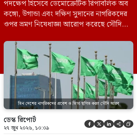
পদক্ষেপ হিসেবে ডেমোক্রেটিক রিপাবলিক অব
কঙ্গো, উগান্ডা এবং দক্ষিণ সুদানের নাগরিকদের
ওপর ভ্রমণ নিষেধাজ্ঞা আরোপ করেছে সৌদি
আরব। একই সঙ্গে এই তিন দেশ থেকে আসা
যেকোনো ভ্রমণকারীর জন্য ভিসা ইস্যু এবং
সৌদিতে প্রবেশ সাময়িকভাবে স্থগিত করা
হয়েছে। সৌদি প্রেস এজেন্সি (এসপিএ)
জানিয়েছে, এই নিষেধাজ্ঞা শুধুমাত্র সরাসরি ওই
তিন দেশ থেকে […]
তিন দেশের নাগরিকদের প্রবেশ ও ভিসা স্থগিত করল সৌদি আরব
ডেস্ক রিপোর্ট





২৭ জুন ২০২৬, ১০:০৯