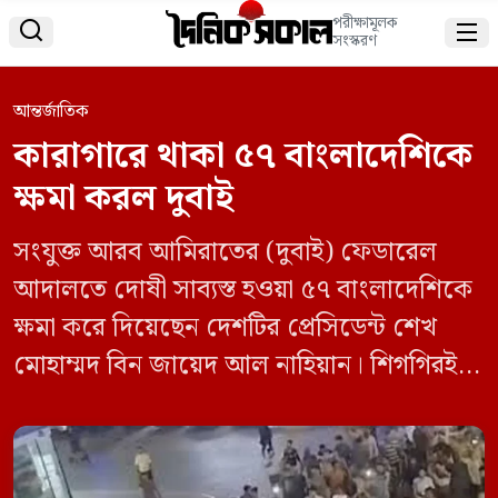
পরীক্ষামূলক


সংস্করণ
আন্তর্জাতিক
কারাগারে থাকা ৫৭ বাংলাদেশিকে
ক্ষমা করল দুবাই
সংযুক্ত আরব আমিরাতের (দুবাই) ফেডারেল
আদালতে দোষী সাব্যস্ত হওয়া ৫৭ বাংলাদেশিকে
ক্ষমা করে দিয়েছেন দেশটির প্রেসিডেন্ট শেখ
মোহাম্মদ বিন জায়েদ আল নাহিয়ান। শিগগিরই
তাদের বাংলাদেশে পাঠানো হবে। মঙ্গলবার (৩
সেপ্টেম্বর) সম্পাদকদের সঙ্গে বৈঠকে প্রধান
উপদেষ্টা ড. মুহাম্মদ ইউনূস এ কথা জানান।