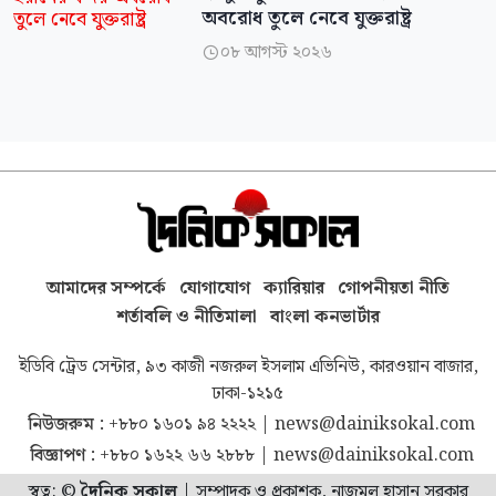
অবরোধ তুলে নেবে যুক্তরাষ্ট্র
০৮ আগস্ট ২০২৬

আমাদের সম্পর্কে
যোগাযোগ
ক্যারিয়ার
গোপনীয়তা নীতি
শর্তাবলি ও নীতিমালা
বাংলা কনভার্টার
ইডিবি ট্রেড সেন্টার, ৯৩ কাজী নজরুল ইসলাম এভিনিউ, কারওয়ান বাজার,
ঢাকা-১২১৫
নিউজরুম :
+৮৮০ ১৬০১ ৯৪ ২২২২
|
news@dainiksokal.com
বিজ্ঞাপণ :
+৮৮০ ১৬২২ ৬৬ ২৮৮৮
|
news@dainiksokal.com
স্বত্ব: ©
দৈনিক সকাল
|
সম্পাদক ও প্রকাশক, নাজমুল হাসান সরকার