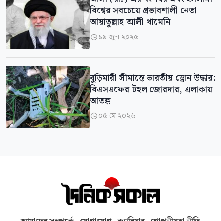
বিশ্বের সবচেয়ে প্রভাবশালী নেতা
আয়াতুল্লাহ আলী খামেনি
১৯ জুন ২০২৫

বুড়িমারী সীমান্তে ভারতীয় ড্রোন উদ্ধার:
বিএসএফের টহল জোরদার, এলাকায়
আতঙ্ক
০৫ মে ২০২৬
