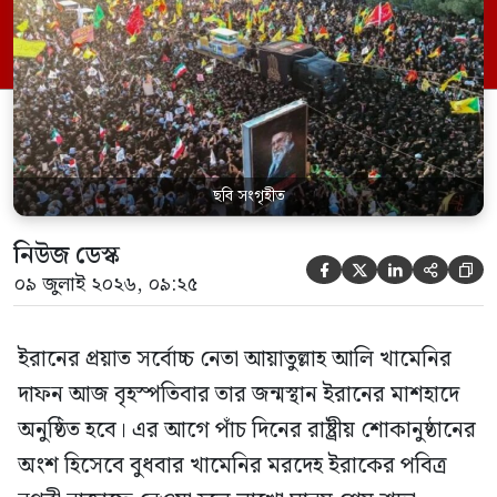
শোকযাত্রায় অংশ নেন। নাজাফের আনুষ্ঠানিকতা
শেষে মরদেহ কারবালায় নেওয়া হবে। সেখান
থেকে তা আবার ইরানে ফিরিয়ে এনে […]
ছবি সংগৃহীত
নিউজ ডেস্ক





০৯ জুলাই ২০২৬, ০৯:২৫
ইরানের প্রয়াত সর্বোচ্চ নেতা আয়াতুল্লাহ আলি খামেনির
দাফন আজ বৃহস্পতিবার তার জন্মস্থান ইরানের মাশহাদে
অনুষ্ঠিত হবে। এর আগে পাঁচ দিনের রাষ্ট্রীয় শোকানুষ্ঠানের
অংশ হিসেবে বুধবার খামেনির মরদেহ ইরাকের পবিত্র