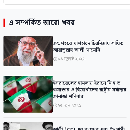
এ সম্পর্কিত আরো খবর
জন্মশহরে মাশহাদে চিরনিদ্রায় শায়িত
আয়াতুল্লাহ আলী খামেনি
০৯ জুলাই ২০২৬

ইসরায়েলের হামলায় ইরানে নি হ ত
কমান্ডার ও বিজ্ঞানীদের রাষ্ট্রীয় মর্যাদায়
জানাজা শনিবার
২৫ জুন ২০২৫

আলী (রাঃ) এর বংশধর এবং ইসলামী