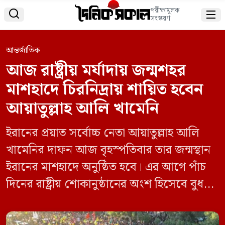
পরীক্ষামূলক


সংস্করণ
আন্তর্জাতিক
আজ রাষ্ট্রীয় মর্যাদায় জন্মশহর
মাশহাদে চিরনিদ্রায় শায়িত হবেন
আয়াতুল্লাহ আলি খামেনি
ইরানের প্রয়াত সর্বোচ্চ নেতা আয়াতুল্লাহ আলি
খামেনির দাফন আজ বৃহস্পতিবার তার জন্মস্থান
ইরানের মাশহাদে অনুষ্ঠিত হবে। এর আগে পাঁচ
দিনের রাষ্ট্রীয় শোকানুষ্ঠানের অংশ হিসেবে বুধবার
খামেনির মরদেহ ইরাকের পবিত্র নগরী নাজাফে
নেওয়া হলে লাখো মানুষ শেষ শ্রদ্ধা জানাতে