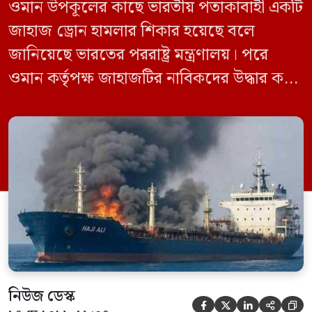
ওমান উপকূলের কাছে ভারতীয় পতাকাবাহী একটি
জাহাজ ড্রোন হামলার শিকার হয়েছে বলে
জানিয়েছে ভারতের পররাষ্ট্র মন্ত্রণালয়। পরে
ওমান কর্তৃপক্ষ জাহাজটির নাবিকদের উদ্ধার করে
নিরাপদে সরিয়ে নেয়। জানা গেছে, ড্রোন হামলার
পর সাগরে পুরোপুরি ডুবে যায় ওই জাহাজটি।
‘এমএসভি হাজি আলি’ (Haji Ali) নামের
কার্গো শিপের উপর এই হামলার ঘটনায় তীব্র
উদ্বেগ প্রকাশ করেছে নয়াদিল্লি। প্রাথমিক […]
নিউজ ডেস্ক




