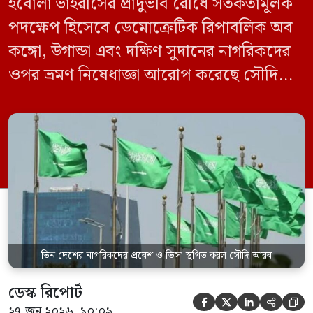
ইবোলা ভাইরাসের প্রাদুর্ভাব রোধে সতর্কতামূলক
পদক্ষেপ হিসেবে ডেমোক্রেটিক রিপাবলিক অব
কঙ্গো, উগান্ডা এবং দক্ষিণ সুদানের নাগরিকদের
ওপর ভ্রমণ নিষেধাজ্ঞা আরোপ করেছে সৌদি
আরব। একই সঙ্গে এই তিন দেশ থেকে আসা
যেকোনো ভ্রমণকারীর জন্য ভিসা ইস্যু এবং
সৌদিতে প্রবেশ সাময়িকভাবে স্থগিত করা
হয়েছে। সৌদি প্রেস এজেন্সি (এসপিএ)
জানিয়েছে, এই নিষেধাজ্ঞা শুধুমাত্র সরাসরি ওই
তিন দেশ থেকে […]
তিন দেশের নাগরিকদের প্রবেশ ও ভিসা স্থগিত করল সৌদি আরব
ডেস্ক রিপোর্ট





২৭ জুন ২০২৬, ১০:০৯