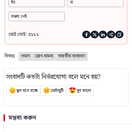
হ্যাঁ
না
মন্তব্য নেই
মোট ভোট: ৫১১৬





বিষয়ঃ
ওমান
ড্রোন হামলা
ভারতীয় জাহাজ!
সংবাদটি কতটা নির্ভরযোগ্য বলে মনে হয়?
ভুল মনে হচ্ছে
মোটামুটি
খুব ভালো
মন্তব্য করুন