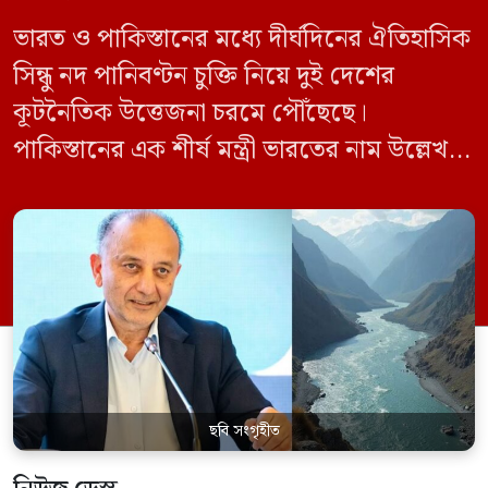
ভারত ও পাকিস্তানের মধ্যে দীর্ঘদিনের ঐতিহাসিক
সিন্ধু নদ পানিবণ্টন চুক্তি নিয়ে দুই দেশের
কূটনৈতিক উত্তেজনা চরমে পৌঁছেছে।
পাকিস্তানের এক শীর্ষ মন্ত্রী ভারতের নাম উল্লেখ না
করে হুমকি দিয়ে জানিয়েছেন যে তাদের প্রাপ্য
পানির ওপর কেউ হাত দিলে সেই হাত কেটে
ফেলা হবে। ভারতের কেন্দ্রীয় জলসম্পদ মন্ত্রী সি
আর পাতিল কর্তৃক আগামী দেড় থেকে দুই বছরের
[…]
ছবি সংগৃহীত