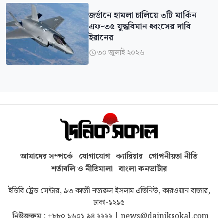
জর্ডানে হামলা চালিয়ে ৩টি মার্কিন
এফ-৩৫ যুদ্ধবিমান ধ্বংসের দাবি
ইরানের
৩০ জুলাই ২০২৬

আমাদের সম্পর্কে
যোগাযোগ
ক্যারিয়ার
গোপনীয়তা নীতি
শর্তাবলি ও নীতিমালা
বাংলা কনভার্টার
ইডিবি ট্রেড সেন্টার, ৯৩ কাজী নজরুল ইসলাম এভিনিউ, কারওয়ান বাজার,
ঢাকা-১২১৫
নিউজরুম :
+৮৮০ ১৬০১ ৯৪ ২২২২
|
news@dainiksokal.com