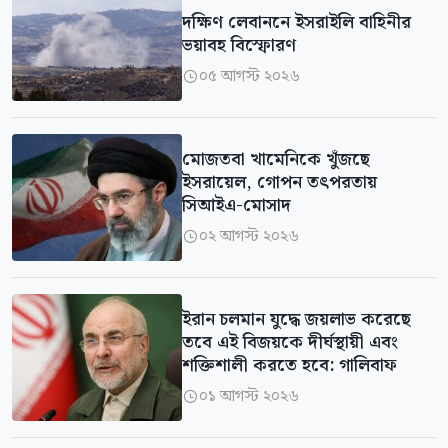
দক্ষিণ লেবাননে ইসরাইলি বাহিনীর
ভয়াবহ বিস্ফোরণ
০৫ আগস্ট ২০২৬

মোজতবা খামেনিকে খুঁজছে
ইসরায়েল, গোপন তৎপরতায়
সিআইএ-মোসাদ
০২ আগস্ট ২০২৬

ইরান চলমান যুদ্ধে জয়লাভ করেছে
তবে এই বিজয়কে দীর্ঘস্থায়ী এবং
শক্তিশালী করতে হবে: গালিবাফ
০১ আগস্ট ২০২৬
