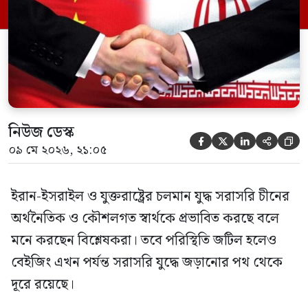
স্টাডিজের আন্তর্জাতিক রাজনীতি বিভাগের
সহকারী অধ্যাপক মুহানাদ সেলুম বলেছেন, চীন
একদিকে ইরানকে পুরোপুরি […]
নিউজ ডেস্ক





০৯ মে ২০২৬, ২১:০৫
ইরান-ইসরাইল ও যুক্তরাষ্ট্রের চলমান যুদ্ধ সরাসরি চীনের
অর্থনৈতিক ও কৌশলগত স্বার্থকে প্রভাবিত করছে বলে
মনে করছেন বিশ্লেষকরা। তবে পরিস্থিতি জটিল হলেও
বেইজিং এখন পর্যন্ত সরাসরি যুদ্ধে জড়ানোর পথ থেকে
দূরে রয়েছে।