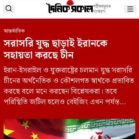
পরীক্ষামূলক


সংস্করণ
আন্তর্জাতিক
সরাসরি যুদ্ধ ছাড়াই ইরানকে
সহায়তা করছে চীন
ইরান-ইসরাইল ও যুক্তরাষ্ট্রের চলমান যুদ্ধ সরাসরি
চীনের অর্থনৈতিক ও কৌশলগত স্বার্থকে প্রভাবিত
করছে বলে মনে করছেন বিশ্লেষকরা। তবে
পরিস্থিতি জটিল হলেও বেইজিং এখন পর্যন্ত
সরাসরি যুদ্ধে জড়ানোর পথ থেকে দূরে রয়েছে।
১৬ এপ্রিল আল জাজিরাকে দেওয়া সাক্ষাৎকারে
কাতারের দোহা ইনস্টিটিউট ফর গ্র্যাজুয়েট