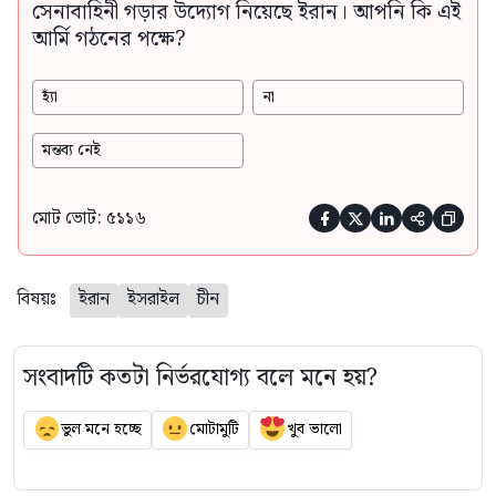
সেনাবাহিনী গড়ার উদ্যোগ নিয়েছে ইরান। আপনি কি এই
আর্মি গঠনের পক্ষে?
হ্যাঁ
না
মন্তব্য নেই
মোট ভোট: ৫১১৬





বিষয়ঃ
ইরান
ইসরাইল
চীন
সংবাদটি কতটা নির্ভরযোগ্য বলে মনে হয়?
ভুল মনে হচ্ছে
মোটামুটি
খুব ভালো