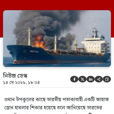
নিরাপদে সরিয়ে নেয়। জানা গেছে, ড্রোন হামলার
পর সাগরে পুরোপুরি ডুবে যায় ওই জাহাজটি।
‘এমএসভি হাজি আলি’ (Haji Ali) নামের
কার্গো শিপের উপর এই হামলার ঘটনায় তীব্র
উদ্বেগ প্রকাশ করেছে নয়াদিল্লি। প্রাথমিক […]
নিউজ ডেস্ক





১৪ মে ২০২৬, ১৮:০৪
ওমান উপকূলের কাছে ভারতীয় পতাকাবাহী একটি জাহাজ
ড্রোন হামলার শিকার হয়েছে বলে জানিয়েছে ভারতের