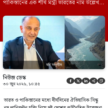
পাকিস্তানের এক শীর্ষ মন্ত্রী ভারতের নাম উল্লেখ না
করে হুমকি দিয়ে জানিয়েছেন যে তাদের প্রাপ্য
পানির ওপর কেউ হাত দিলে সেই হাত কেটে
ফেলা হবে। ভারতের কেন্দ্রীয় জলসম্পদ মন্ত্রী সি
আর পাতিল কর্তৃক আগামী দেড় থেকে দুই বছরের
[…]
ছবি সংগৃহীত
নিউজ ডেস্ক





৩০ জুন ২০২৬, ১০:৪৫
ভারত ও পাকিস্তানের মধ্যে দীর্ঘদিনের ঐতিহাসিক সিন্ধু