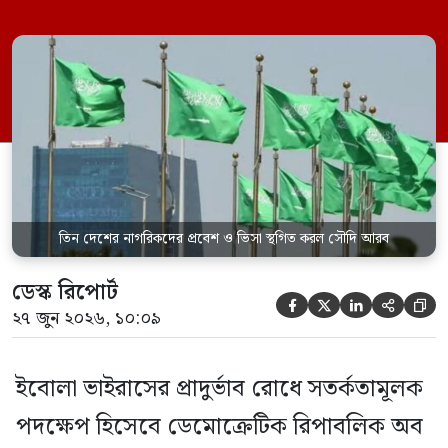
আরব। একই সঙ্গে এই তিন দেশ থেকে আসা
যেকোনো ভ্রমণকারীর জন্য ভিসা ইস্যু এবং
সৌদিতে প্রবেশ সাময়িকভাবে স্থগিত করা
হয়েছে। সৌদি প্রেস এজেন্সি (এসপিএ)
জানিয়েছে, এই নিষেধাজ্ঞা শুধুমাত্র সরাসরি ওই
তিন দেশ থেকে […]
তিন দেশের নাগরিকদের প্রবেশ ও ভিসা স্থগিত করল সৌদি আরব
ডেস্ক রিপোর্ট





২৭ জুন ২০২৬, ১০:০৯
ইবোলা ভাইরাসের প্রাদুর্ভাব রোধে সতর্কতামূলক
পদক্ষেপ হিসেবে ডেমোক্রেটিক রিপাবলিক অব