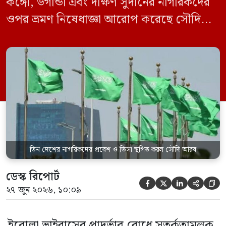
কঙ্গো, উগান্ডা এবং দক্ষিণ সুদানের নাগরিকদের
ওপর ভ্রমণ নিষেধাজ্ঞা আরোপ করেছে সৌদি
আরব। একই সঙ্গে এই তিন দেশ থেকে আসা
যেকোনো ভ্রমণকারীর জন্য ভিসা ইস্যু এবং
সৌদিতে প্রবেশ সাময়িকভাবে স্থগিত করা
হয়েছে। সৌদি প্রেস এজেন্সি (এসপিএ)
জানিয়েছে, এই নিষেধাজ্ঞা শুধুমাত্র সরাসরি ওই
তিন দেশ থেকে […]
তিন দেশের নাগরিকদের প্রবেশ ও ভিসা স্থগিত করল সৌদি আরব
ডেস্ক রিপোর্ট





২৭ জুন ২০২৬, ১০:০৯
ইবোলা ভাইরাসের প্রাদুর্ভাব রোধে সতর্কতামূলক