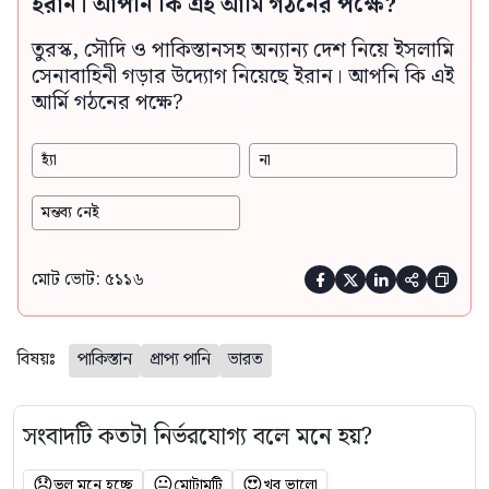
ইরান। আপনি কি এই আর্মি গঠনের পক্ষে?
তুরস্ক, সৌদি ও পাকিস্তানসহ অন্যান্য দেশ নিয়ে ইসলামি
সেনাবাহিনী গড়ার উদ্যোগ নিয়েছে ইরান। আপনি কি এই
আর্মি গঠনের পক্ষে?
হ্যাঁ
না
মন্তব্য নেই
মোট ভোট: ৫১১৬





বিষয়ঃ
পাকিস্তান
প্রাপ্য পানি
ভারত
সংবাদটি কতটা নির্ভরযোগ্য বলে মনে হয়?
😞
😐
😍
ভুল মনে হচ্ছে
মোটামুটি
খুব ভালো