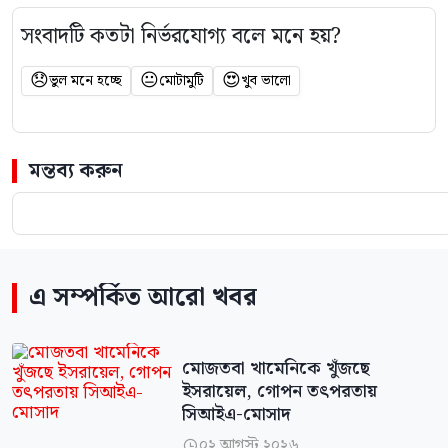
সংবাদটি কতটা নির্ভরযোগ্য বলে মনে হয়?
😞
😐
😍
ভুল মনে হচ্ছে
মোটামুটি
খুব ভালো
মন্তব্য করুন
এ সম্পর্কিত আরো খবর
মোজতবা খামেনিকে খুঁজছে
ইসরায়েল, গোপন তৎপরতায়
সিআইএ-মোসাদ
০২ আগস্ট ২০২৬
