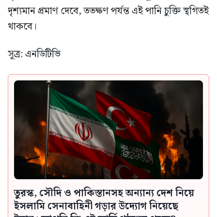
দৃশ্যমান প্রমাণ দেবে, ততক্ষণ পর্যন্ত এই পানি চুক্তি স্থগিতই
থাকবে।
সূত্র: এনডিটিভি
তুরস্ক, সৌদি ও পাকিস্তানসহ অন্যান্য দেশ নিয়ে
ইসলামি সেনাবাহিনী গড়ার উদ্যোগ নিয়েছে