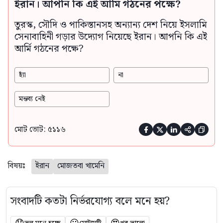
ইরান। আপনি কি এই আর্মি গঠনের পক্ষে?
তুরস্ক, সৌদি ও পাকিস্তানসহ অন্যান্য দেশ নিয়ে ইসলামি
সেনাবাহিনী গড়ার উদ্যোগ নিয়েছে ইরান। আপনি কি এই
আর্মি গঠনের পক্ষে?
হ্যাঁ
না
মন্তব্য নেই
মোট ভোট: ৫১১৬





বিষয়ঃ
ইরান
মোজতবা খামেনি
সংবাদটি কতটা নির্ভরযোগ্য বলে মনে হয়?