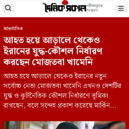
পরীক্ষামূলক


সংস্করণ
আন্তর্জাতিক
আহত হয়ে আড়ালে থেকেও
ইরানের যুদ্ধ-কৌশল নির্ধারণ
করছেন মোজতবা খামেনি
আহত হয়ে আড়ালে থেকেও ইরানের নতুন
সর্বোচ্চ নেতা মোজতবা খামেনি এখনও দেশটির
যুদ্ধ ও কূটনৈতিক কৌশল নির্ধারণে ভূমিকা
রাখছেন, বলে সন্দেহ প্রকাশ করেছে মার্কিন
গোয়েন্দা সংস্থা। সম্প্রতি প্রকাশিত এক গোয়েন্দা
রিপোর্টে মার্কিন-ইসরাইলি হামলায় আহত হওয়ার