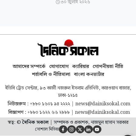
৩০ জুলাই ২০২৬

আমাদের সম্পর্কে
যোগাযোগ
ক্যারিয়ার
গোপনীয়তা নীতি
শর্তাবলি ও নীতিমালা
বাংলা কনভার্টার
ইডিবি ট্রেড সেন্টার, ৯৩ কাজী নজরুল ইসলাম এভিনিউ, কারওয়ান বাজার,
ঢাকা-১২১৫
নিউজরুম :
+৮৮০ ১৬০১ ৯৪ ২২২২
|
news@dainiksokal.com
বিজ্ঞাপণ :
+৮৮০ ১৬২২ ৬৬ ২৮৮৮
|
news@dainiksokal.com
স্বত্ব: ©
দৈনিক সকাল
|
সম্পাদক ও প্রকাশক, নাজমুল হাসান সরকার
সোশ্যাল মিডিয়া




