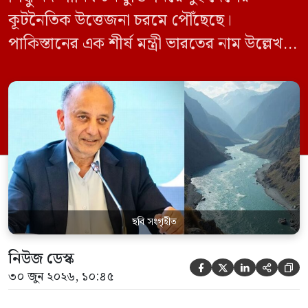
কূটনৈতিক উত্তেজনা চরমে পৌঁছেছে।
পাকিস্তানের এক শীর্ষ মন্ত্রী ভারতের নাম উল্লেখ না
করে হুমকি দিয়ে জানিয়েছেন যে তাদের প্রাপ্য
পানির ওপর কেউ হাত দিলে সেই হাত কেটে
ফেলা হবে। ভারতের কেন্দ্রীয় জলসম্পদ মন্ত্রী সি
আর পাতিল কর্তৃক আগামী দেড় থেকে দুই বছরের
[…]
ছবি সংগৃহীত
নিউজ ডেস্ক





৩০ জুন ২০২৬, ১০:৪৫