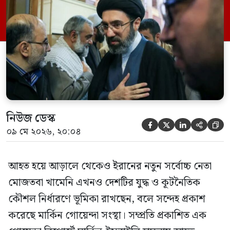
পর থেকে মোজতবা খামেনির জনসমক্ষে না
আসার এবং তার বর্তমান অবস্থান নিয়েও
অনিশ্চয়তা তৈরির কথা বলা হয়েছে। মার্কিন
সংবাদমাধ্যম সিএনএনের […]
নিউজ ডেস্ক





০৯ মে ২০২৬, ২০:০৪
আহত হয়ে আড়ালে থেকেও ইরানের নতুন সর্বোচ্চ নেতা
মোজতবা খামেনি এখনও দেশটির যুদ্ধ ও কূটনৈতিক
কৌশল নির্ধারণে ভূমিকা রাখছেন, বলে সন্দেহ প্রকাশ
করেছে মার্কিন গোয়েন্দা সংস্থা। সম্প্রতি প্রকাশিত এক