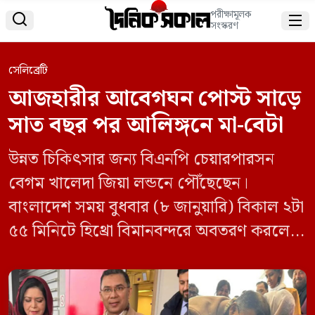
পরীক্ষামূলক


সংস্করণ
সেলিব্রেটি
আজহারীর আবেগঘন পোস্ট সাড়ে
সাত বছর পর আলিঙ্গনে মা-বেটা
উন্নত চিকিৎসার জন্য বিএনপি চেয়ারপারসন
বেগম খালেদা জিয়া লন্ডনে পৌঁছেছেন।
বাংলাদেশ সময় বুধবার (৮ জানুয়ারি) বিকাল ২টা
৫৫ মিনিটে হিথ্রো বিমানবন্দরে অবতরণ করলে
বেগম জিয়াকে স্বাগত জানান ছেলে তারেক
রহমান ও পুত্রবধু ডা. জোবাইদা রহমানসহ দলের
নেতাকর্মীরা। এ সময় হুইল চেয়ারে থাকা মাকে