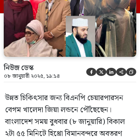
জড়িয়ে ধরে আলিঙ্গন করেন তারেক রহমান।
মুহূর্তে মা-ছেলের আলিঙ্গনের ছবি ছড়িয়ে পড়ে
[…]
নিউজ ডেস্ক





০৮ জানুয়ারী ২০২৫, ১৯:১৪
উন্নত চিকিৎসার জন্য বিএনপি চেয়ারপারসন
বেগম খালেদা জিয়া লন্ডনে পৌঁছেছেন।
বাংলাদেশ সময় বুধবার (৮ জানুয়ারি) বিকাল
২টা ৫৫ মিনিটে হিথ্রো বিমানবন্দরে অবতরণ