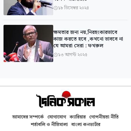
১৮ ডিসেম্বর ২০২৪

ক্ষমতার জন্য নয়,নিরহংকারভাবে
কাজ করতে হবে ,কখনো ভাববে না
যে আমরা সেরা : ফখরুল
১৩ আগস্ট ২০২৫

আমাদের সম্পর্কে
যোগাযোগ
ক্যারিয়ার
গোপনীয়তা নীতি
শর্তাবলি ও নীতিমালা
বাংলা কনভার্টার