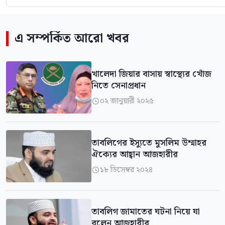
এ সম্পর্কিত আরো খবর
খালেদা জিয়ার বাসায় স্বাস্থ্যের খোঁজ
নিতে সেনাপ্রধান
০২ জানুয়ারী ২০২৫

তাবলিগের ইস্যুতে মুসলিম উম্মাহর
ঐক্যের আহ্বান আজহারীর
১৮ ডিসেম্বর ২০২৪

তাবলিগ জামাতের ঘটনা নিয়ে যা
বলেন আজহারীর