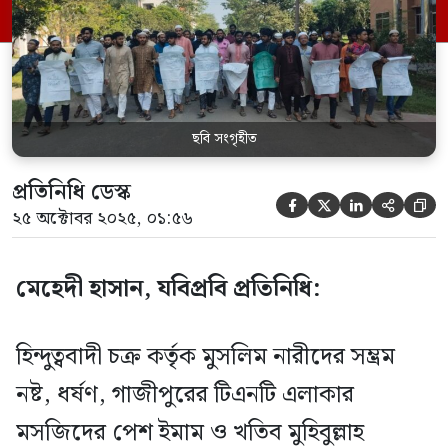
বিশ্ববিদ্যালয়ের (যবিপ্রবি) শিক্ষার্থীরা। বিক্ষোভ
মিছিলে শিক্ষার্থীরা ইসকনকে যবিপ্রবিতে নিষিদ্ধ
ঘোষণা করে। শুক্রবার (২৪ অক্টোবর) […]
ছবি সংগৃহীত
প্রতিনিধি ডেস্ক





২৫ অক্টোবর ২০২৫, ০১:৫৬
মেহেদী হাসান, যবিপ্রবি প্রতিনিধি:
হিন্দুত্ববাদী চক্র কর্তৃক মুসলিম নারীদের সম্ভ্রম
নষ্ট, ধর্ষণ, গাজীপুরের টিএনটি এলাকার
মসজিদের পেশ ইমাম ও খতিব মুহিবুল্লাহ