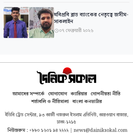
যবিপ্রবি ব্লাড ব্যাংকের নেতৃত্বে জসীম-
সাকলাইন
০৭ ফেব্রুয়ারী ২০২৬

আমাদের সম্পর্কে
যোগাযোগ
ক্যারিয়ার
গোপনীয়তা নীতি
শর্তাবলি ও নীতিমালা
বাংলা কনভার্টার
ইডিবি ট্রেড সেন্টার, ৯৩ কাজী নজরুল ইসলাম এভিনিউ, কারওয়ান বাজার,
ঢাকা-১২১৫
নিউজরুম :
+৮৮০ ১৬০১ ৯৪ ২২২২
|
news@dainiksokal.com