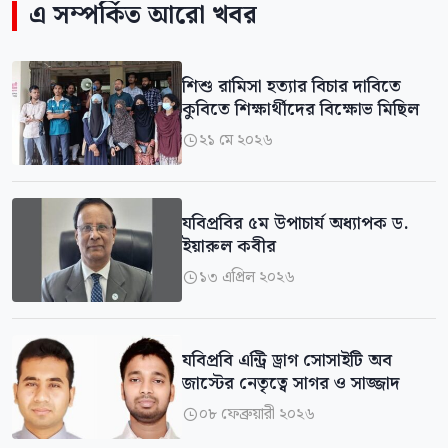
এ সম্পর্কিত আরো খবর
শিশু রামিসা হত্যার বিচার দাবিতে
কুবিতে শিক্ষার্থীদের বিক্ষোভ মিছিল
২১ মে ২০২৬

যবিপ্রবির ৫ম উপাচার্য অধ্যাপক ড.
ইয়ারুল কবীর
১৩ এপ্রিল ২০২৬

যবিপ্রবি এন্ট্রি ড্রাগ সোসাইটি অব
জাস্টের নেতৃত্বে সাগর ও সাজ্জাদ
০৮ ফেব্রুয়ারী ২০২৬
