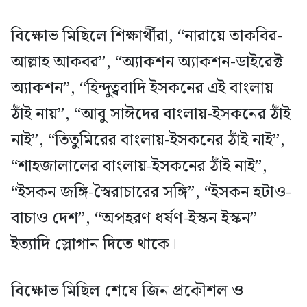
বিক্ষোভ মিছিলে শিক্ষার্থীরা, “নারায়ে তাকবির-
আল্লাহ আকবর”, “অ্যাকশন অ্যাকশন-ডাইরেক্ট
অ্যাকশন”, “হিন্দুত্ববাদি ইসকনের এই বাংলায়
ঠাঁই নায়”, “আবু সাঈদের বাংলায়-ইসকনের ঠাঁই
নাই”, “তিতুমিরের বাংলায়-ইসকনের ঠাঁই নাই”,
“শাহজালালের বাংলায়-ইসকনের ঠাঁই নাই”,
“ইসকন জঙ্গি-স্বৈরাচারের সঙ্গি”, “ইসকন হটাও-
বাচাও দেশ”, “অপহরণ ধর্ষণ-ইস্কন ইস্কন”
ইত্যাদি স্লোগান দিতে থাকে।
বিক্ষোভ মিছিল শেষে জিন প্রকৌশল ও