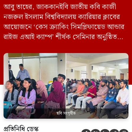
আবু তাহের, জাককানইবি জাতীয় কবি কাজী
নজরুল ইসলাম বিশ্ববিদ্যালয় ক্যারিয়ার ক্লাবের
আয়োজনে ‘কেস ক্র্যাকিং সিমপ্লিফায়েড আন্ডার
রাইজ এআই ক্যাম্প’ শীর্ষক সেমিনার অনুষ্ঠিত
হয়েছে। মঙ্গলবার (১২ মে) বিশ্ববিদ্যালয়ের
কেন্দ্রীয় লাইব্রেরির নবযুগ কনফারেন্স রুমে এ
সেমিনারের আয়োজন করা হয়। এআই ক্যাম্পের
উদ্যোগে আয়োজিত সেমিনারে প্রধান আলোচক
হিসেবে উপস্থিত ছিলেন রাইজের ডিজিটাল গ্রোথ
হ্যাক ম্যানেজার মো. ইয়াসিন আরাফাত। […]
ছবি সংগৃহীত
প্রতিনিধি ডেস্ক