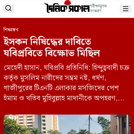
পরীক্ষামূলক


সংস্করণ
শিক্ষাঙ্গন
ইসকন নিষিদ্ধের দাবিতে
যবিপ্রবিতে বিক্ষোভ মিছিল
মেহেদী হাসান, যবিপ্রবি প্রতিনিধি: হিন্দুত্ববাদী চক্র
কর্তৃক মুসলিম নারীদের সম্ভ্রম নষ্ট, ধর্ষণ,
গাজীপুরের টিএনটি এলাকার মসজিদের পেশ
ইমাম ও খতিব মুহিবুল্লাহ মাদানীকে অপহরণ,
চট্টগ্রামে আলিফ হত্যাসহ ইসকনের সকল সন্ত্রাসী
কর্মকান্ড এবং ইসকন নিষিদ্ধের দাবীতে বিক্ষোভ
মিছিল করেছে যশোর বিজ্ঞান ও প্রযুক্তি