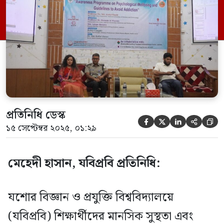
দুপুর দুইটায় ঢাকা আহছানিয়া মিশন মাদক
নিরাময় ও পুনর্বাসন কেন্দ্রের সহযোগীতায় ও
যবিপ্রবির এন্টি-ড্রাগ সোসাইটি সমন্বয়ে যবিপ্রবির
ছাত্র পরামর্শ ও নির্দেশনা দপ্তর এই অনুষ্ঠানটি
আয়োজন করেছে। সেমিনারে […]
প্রতিনিধি ডেস্ক





১৫ সেপ্টেম্বর ২০২৫, ০১:২৯
মেহেদী হাসান, যবিপ্রবি প্রতিনিধি:
যশোর বিজ্ঞান ও প্রযুক্তি বিশ্ববিদ্যালয়ে
(যবিপ্রবি) শিক্ষার্থীদের মানসিক সুস্থতা এবং