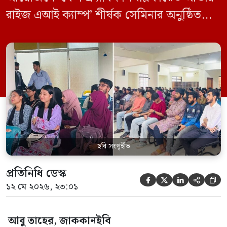
রাইজ এআই ক্যাম্প’ শীর্ষক সেমিনার অনুষ্ঠিত
হয়েছে। মঙ্গলবার (১২ মে) বিশ্ববিদ্যালয়ের
কেন্দ্রীয় লাইব্রেরির নবযুগ কনফারেন্স রুমে এ
সেমিনারের আয়োজন করা হয়। এআই ক্যাম্পের
উদ্যোগে আয়োজিত সেমিনারে প্রধান আলোচক
হিসেবে উপস্থিত ছিলেন রাইজের ডিজিটাল গ্রোথ
হ্যাক ম্যানেজার মো. ইয়াসিন আরাফাত। […]
ছবি সংগৃহীত
প্রতিনিধি ডেস্ক





১২ মে ২০২৬, ২৩:০১
আবু তাহের, জাককানইবি