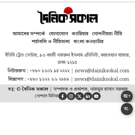
আমাদের সম্পর্কে
যোগাযোগ
ক্যারিয়ার
গোপনীয়তা নীতি
শর্তাবলি ও নীতিমালা
বাংলা কনভার্টার
ইডিবি ট্রেড সেন্টার, ৯৩ কাজী নজরুল ইসলাম এভিনিউ, কারওয়ান বাজার,
ঢাকা-১২১৫
নিউজরুম :
+৮৮০ ১৬০১ ৯৪ ২২২২
|
news@dainiksokal.com
বিজ্ঞাপণ :
+৮৮০ ১৬২২ ৬৬ ২৮৮৮
|
news@dainiksokal.com
স্বত্ব: ©
দৈনিক সকাল
|
সম্পাদক ও প্রকাশক, নাজমুল হাসান সরকার
অ+
সোশ্যাল মিডিয়া





অ-