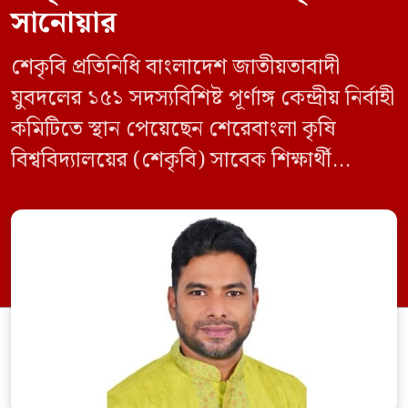
সানোয়ার
শেকৃবি প্রতিনিধি বাংলাদেশ জাতীয়তাবাদী
যুবদলের ১৫১ সদস্যবিশিষ্ট পূর্ণাঙ্গ কেন্দ্রীয় নির্বাহী
কমিটিতে স্থান পেয়েছেন শেরেবাংলা কৃষি
বিশ্ববিদ্যালয়ের (শেকৃবি) সাবেক শিক্ষার্থী
কৃষিবিদ সানোয়ার আলম। নবগঠিত কমিটিতে
তাকে কেন্দ্রীয় কৃষি বিষয়ক সম্পাদক হিসেবে
দায়িত্ব দেওয়া হয়েছে। বৃহস্পতিবার বিএনপির
সিনিয়র যুগ্ম মহাসচিব রুহুল কবির রিজভী
স্বাক্ষরিত এক বিজ্ঞপ্তিতে নতুন কমিটির
অনুমোদনের বিষয়টি জানানো হয়। কমিটিতে
আব্দুল মোনায়েম মুন্নাকে সভাপতি […]