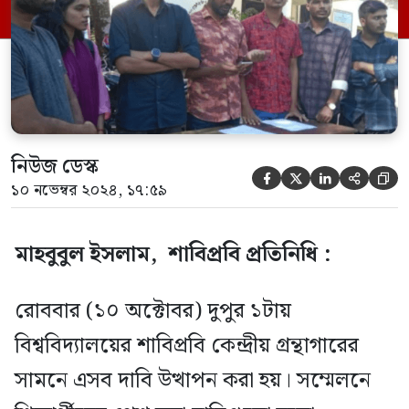
সেমিস্টার ৪ মাস করে সময়ে শেষ করতে হবে।
৩.ছাত্র আন্দোলনে হামলায় জড়িত এবং হলে
অস্ত্র-মাদকে […]
নিউজ ডেস্ক





১০ নভেম্বর ২০২৪, ১৭:৫৯
মাহবুবুল ইসলাম, শাবিপ্রবি প্রতিনিধি :
রোববার (১০ অক্টোবর) দুপুর ১টায়
বিশ্ববিদ্যালয়ের শাবিপ্রবি কেন্দ্রীয় গ্রন্থাগারের
সামনে এসব দাবি উত্থাপন করা হয়। সম্মেলনে