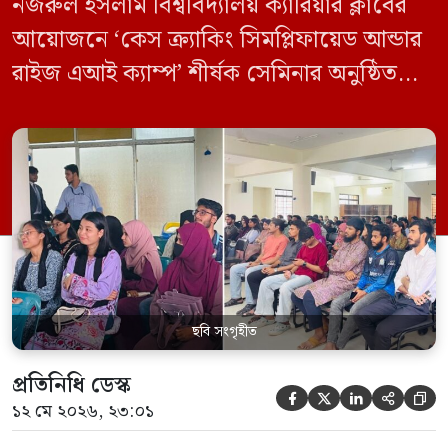
নজরুল ইসলাম বিশ্ববিদ্যালয় ক্যারিয়ার ক্লাবের
আয়োজনে ‘কেস ক্র্যাকিং সিমপ্লিফায়েড আন্ডার
রাইজ এআই ক্যাম্প’ শীর্ষক সেমিনার অনুষ্ঠিত
হয়েছে। মঙ্গলবার (১২ মে) বিশ্ববিদ্যালয়ের
কেন্দ্রীয় লাইব্রেরির নবযুগ কনফারেন্স রুমে এ
সেমিনারের আয়োজন করা হয়। এআই ক্যাম্পের
উদ্যোগে আয়োজিত সেমিনারে প্রধান আলোচক
হিসেবে উপস্থিত ছিলেন রাইজের ডিজিটাল গ্রোথ
হ্যাক ম্যানেজার মো. ইয়াসিন আরাফাত। […]
ছবি সংগৃহীত
প্রতিনিধি ডেস্ক





১২ মে ২০২৬, ২৩:০১