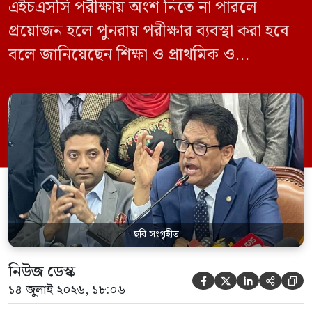
এইচএসসি পরীক্ষায় অংশ নিতে না পারলে
প্রয়োজন হলে পুনরায় পরীক্ষার ব্যবস্থা করা হবে
বলে জানিয়েছেন শিক্ষা ও প্রাথমিক ও
গণশিক্ষামন্ত্রী ড. আ ন ম এহছানুল হক মিলন।
তিনি শিক্ষার্থীদের আন্দোলন না করে পড়াশোনায়
মনোযোগ দেওয়ার আহ্বান জানিয়ে বলেন,
সরকার পরিস্থিতি নিবিড়ভাবে পর্যবেক্ষণ করছে
এবং পরীক্ষার্থীদের স্বার্থ রক্ষায় প্রয়োজনীয় সব
পদক্ষেপ […]
ছবি সংগৃহীত
নিউজ ডেস্ক





১৪ জুলাই ২০২৬, ১৮:০৬