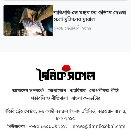
শাবিপ্রবি-তে মধ্যরাতে গুঁড়িয়ে দেওয়া
হলো মুজিবের ম্যুরাল
০৮ ফেব্রুয়ারী ২০২৫

আমাদের সম্পর্কে
যোগাযোগ
ক্যারিয়ার
গোপনীয়তা নীতি
শর্তাবলি ও নীতিমালা
বাংলা কনভার্টার
ইডিবি ট্রেড সেন্টার, ৯৩ কাজী নজরুল ইসলাম এভিনিউ, কারওয়ান বাজার,
ঢাকা-১২১৫
নিউজরুম :
+৮৮০ ১৬০১ ৯৪ ২২২২
|
news@dainiksokal.com