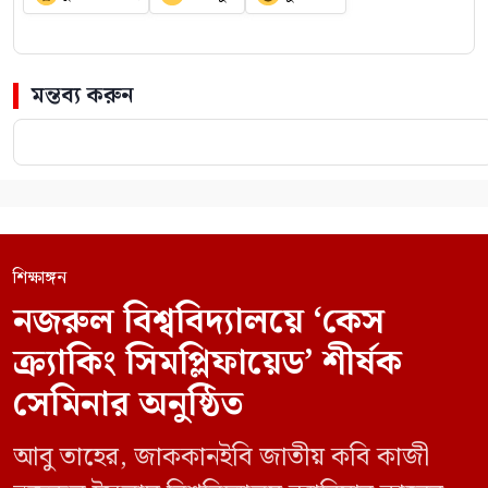
মন্তব্য করুন
শিক্ষাঙ্গন
নজরুল বিশ্ববিদ্যালয়ে ‘কেস
ক্র্যাকিং সিমপ্লিফায়েড’ শীর্ষক
সেমিনার অনুষ্ঠিত
আবু তাহের, জাককানইবি জাতীয় কবি কাজী