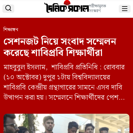
পরীক্ষামূলক


সংস্করণ
শিক্ষাঙ্গন
সেশনজট নিয়ে সংবাদ সম্মেলন
করেছে শাবিপ্রবি শিক্ষার্থীরা
মাহবুবুল ইসলাম, শাবিপ্রবি প্রতিনিধি : রোববার
(১০ অক্টোবর) দুপুর ১টায় বিশ্ববিদ্যালয়ের
শাবিপ্রবি কেন্দ্রীয় গ্রন্থাগারের সামনে এসব দাবি
উত্থাপন করা হয়। সম্মেলনে শিক্ষার্থীদের পেশ
করা দাবিগুলো হলো- ১.ভর্তি পরীক্ষায় মুক্তিযোদ্ধা
এবং পোষ্য কোটা বাতিল করতে হবে।
২.সেশনজট কমিয়ে আনার জন্য আগামী ৩