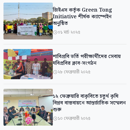
জিইএস কর্তৃক Green Tong
Initiative শীর্ষক ক্যাম্পেইন
অনুষ্ঠিত
০১ মার্চ ২০২৫

শাবিপ্রবি ভর্তি পরীক্ষার্থীদের সেবায়
যবিপ্রবির ক্লাব-সংগঠন
২৮ ফেব্রুয়ারী ২০২৫

১২ ফেব্রুয়ারি বাকৃবিতে চতুর্থ কৃষি
বিপ্লব বাস্তবায়নে আন্তর্জাতিক সম্মেলন
শুরু
১০ ফেব্রুয়ারী ২০২৫
