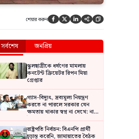
শেয়ার করুন





সর্বশেষ
জনপ্রিয়
স্কুলছাত্রীকে ধর্ষণের মামলায়
কনটেন্ট ক্রিয়েটর রিপন মিয়া
গ্রেপ্তার
গ্যাস–বিদ্যুৎ, দ্রব্যমূল্য নিয়ন্ত্রণ
করতে না পারলে সরকার যেন
ক্ষমতায় থাকার স্বপ্ন না দেখে: নাহিদ
ইসলাম
রাষ্ট্রপতি নির্বাচন: বিএনপি প্রার্থী
চূড়ান্ত করেনি, জামায়াতের বৈঠক