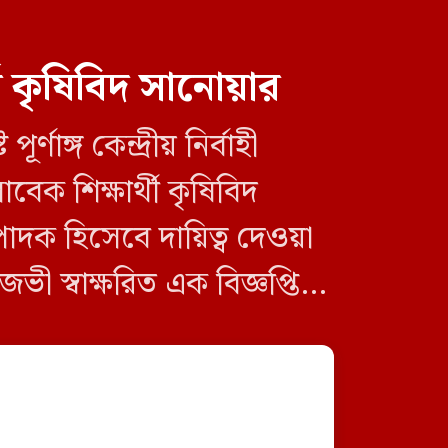
দেওয়া হবে না: যুবদল
ী কৃষিবিদ সানোয়ার
াঙ্গ কেন্দ্রীয় নির্বাহী
বেক শিক্ষার্থী কৃষিবিদ
দক হিসেবে দায়িত্ব দেওয়া
সিলেটে দুই বাসের মুখোমুখি
ভী স্বাক্ষরিত এক বিজ্ঞপ্তিতে
সংঘর্ষে নিহত ৮
নায়েম মুন্নাকে সভাপতি