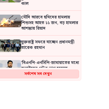
কাল
সৌদি আরবে হুথিদের হামলায়
শিশুসহ আহত ১১ জন, বড় হামলার
আশঙ্কায় রিয়াদ
যুক্তরাষ্ট্র সফরে যাচ্ছেন প্রধানমন্ত্রী
তারেক রহমান
‘বিএনপি-এনসিপি-জামায়াতের মধ্যে
জুলাইয়ের স্টেক ভাগ হয়েছে,
জুলাই সবার, শুধু রাজনৈতিক
সর্বশেষ সব দেখুন
দলের নয়’: নাহিদ
দুই ঘণ্টার ব্যবধানে সড়কে ঝরল ১৬
প্রাণ
শব্দদূষণ নিয়ন্ত্রণের নামে ভারতে