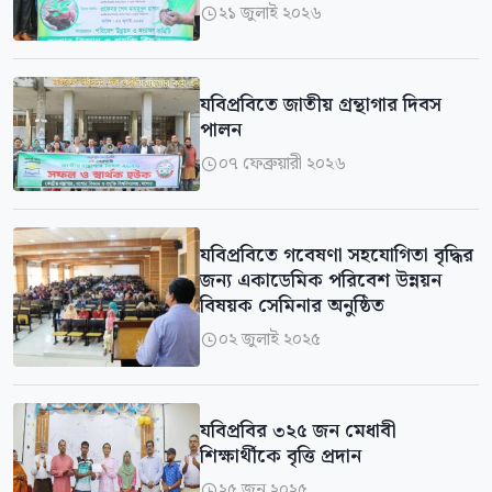
২১ জুলাই ২০২৬

যবিপ্রবিতে জাতীয় গ্রন্থাগার দিবস
পালন
০৭ ফেব্রুয়ারী ২০২৬

যবিপ্রবিতে গবেষণা সহযোগিতা বৃদ্ধির
জন্য একাডেমিক পরিবেশ উন্নয়ন
বিষয়ক সেমিনার অনুষ্ঠিত
০২ জুলাই ২০২৫

যবিপ্রবির ৩২৫ জন মেধাবী
শিক্ষার্থীকে বৃত্তি প্রদান
২৫ জুন ২০২৫
