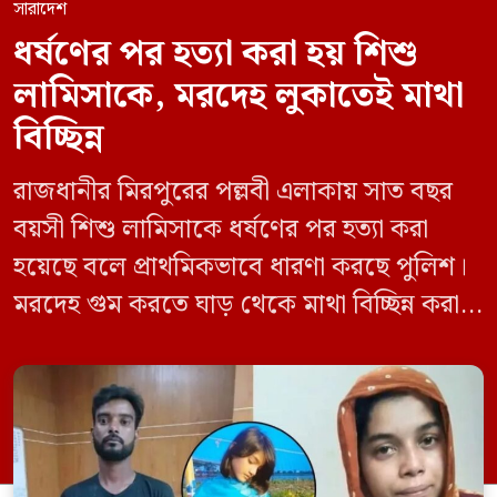
সারাদেশ
ধর্ষণের পর হত্যা করা হয় শিশু
লামিসাকে, মরদেহ লুকাতেই মাথা
বিচ্ছিন্ন
রাজধানীর মিরপুরের পল্লবী এলাকায় সাত বছর
বয়সী শিশু লামিসাকে ধর্ষণের পর হত্যা করা
হয়েছে বলে প্রাথমিকভাবে ধারণা করছে পুলিশ।
মরদেহ গুম করতে ঘাড় থেকে মাথা বিচ্ছিন্ন করা
হয় এবং শরীরের অন্য অংশও টুকরো করার চেষ্টা
চালানো হয় এই নৃশংস হত্যাকাণ্ডে পাশের ফ্ল্যাটের
ভাড়াটিয়া সোহেল রানা (৩০) ও তার স্ত্রী স্বপ্না
আক্তারকে (২৬) মাত্র ৭ ঘণ্টার […]