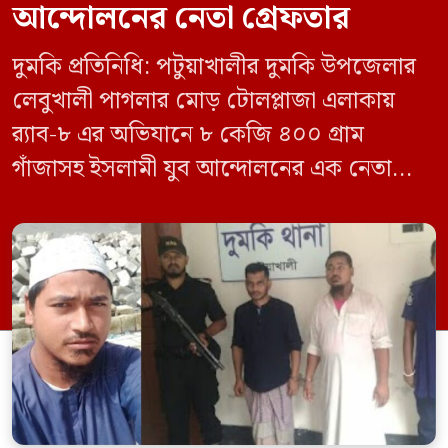
আন্দোলনের নেতা গ্রেফতার
দুমকি প্রতিনিধি: পটুয়াখালীর দুমকি উপজেলার
লেবুখালী পাগলার মোড় টোলপ্লাজা এলাকায়
র‍্যাব-৮ এর অভিযানে ৮ কেজি ৪০০ গ্রাম
গাঁজাসহ ইসলামী যুব আন্দোলনের এক নেতাকে
গ্রেফতার করা হয়েছে। পরে তার দেওয়া তথ্যের
ভিত্তিতে অভিযান চালিয়ে মাদক চক্রের আরও
এক সদস্যকে আটক করা হয়। র‍্যাব ও পুলিশ
সূত্রে জানা গেছে, শুক্রবার গোপন সংবাদের
ভিত্তিতে র‍্যাব-৮, সিপিসি-১ পটুয়াখালী ক্যাম্পের
[…]