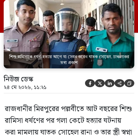
সেবন করেছিলেন বলে জবানবন্দিতে
জানিয়েছেন আসামি। রোববার (২৪ মে) সকালে
মামলার তদন্ত কর্মকর্তা পল্লবী থানার উপ-
পরিদর্শক অহিদুজ্জামান এ তথ্য নিছিত করেন।
তিনি বলেন, […]
শিশু রামিসাকে ধর্ষণ-হত্যার আগে যা সেবন করেন ঘাতক সোহেল, চাঞ্চল্যকর
তথ্য প্রকাশ
নিউজ ডেস্ক





২৪ মে ২০২৬, ১১:২১
রাজধানীর মিরপুরের পল্লবীতে আট বছরের শিশু
রামিসা ধর্ষণের পর গলা কেটে হত্যার ঘটনায়
করা মামলায় ঘাতক সোহেল রানা ও তার স্ত্রী স্বপ্না