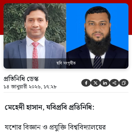
রেজিস্ট্রার মো. আহসান হাবীব স্বাক্ষরিত এক
অফিস আদেশে এ তথ্য জানানো হয়েছে।
প্রভোস্ট হিসেবে নিয়োগ পেয়েছেন মেডিসিন,
সার্জারি ও থেরিওজেনোলজি বিভাগের প্রভাষক
ডা. মো. আব্দুল জলিল এবং […]
ছবি সংগৃহীত
প্রতিনিধি ডেস্ক





১৪ জানুয়ারী ২০২৬, ১৭:২৮
মেহেদী হাসান, যবিপ্রবি প্রতিনিধি:
যশোর বিজ্ঞান ও প্রযুক্তি বিশ্ববিদ্যালয়ের