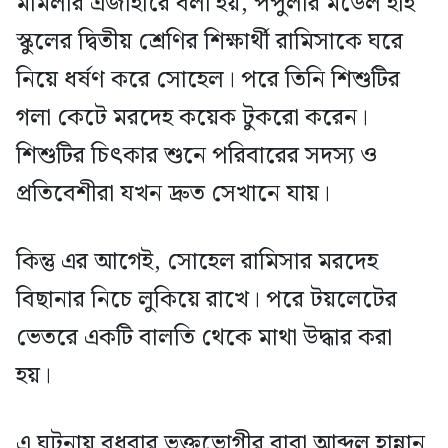
মামলার এজাহারে বলা হয়, পপুলার মডেল হাই
স্কুলের দ্বিতীয় শ্রেণির শিক্ষার্থী রামিসাকে ঘরে
নিয়ে ধর্ষণ করে সোহেল। পরে তিনি শিশুটির
গলা কেটে মরদেহ কয়েক টুকরো করেন।
শিশুটির চিৎকার শুনে পরিবারের সদস্য ও
প্রতিবেশীরা যখন দ্রুত সেখানে যায়।
কিন্তু এর আগেই, সোহেল রামিসার মরদেহ
বিছানার নিচে লুকিয়ে রাখে। পরে টয়লেটের
ভেতরে একটি বালতি থেকে মাথা উদ্ধার করা
হয়।
এ ঘটনায় বুধবার ভুক্তভোগীর বাবা আব্দুল হান্নান