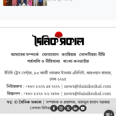
আমাদের সম্পর্কে
যোগাযোগ
ক্যারিয়ার
গোপনীয়তা নীতি
শর্তাবলি ও নীতিমালা
বাংলা কনভার্টার
ইডিবি ট্রেড সেন্টার, ৯৩ কাজী নজরুল ইসলাম এভিনিউ, কারওয়ান বাজার,
ঢাকা-১২১৫
নিউজরুম :
+৮৮০ ১৬০১ ৯৪ ২২২২
|
news@dainiksokal.com
বিজ্ঞাপণ :
+৮৮০ ১৬২২ ৬৬ ২৮৮৮
|
news@dainiksokal.com
স্বত্ব: ©
দৈনিক সকাল
|
সম্পাদক ও প্রকাশক, নাজমুল হাসান সরকার
সোশ্যাল মিডিয়া





অ+