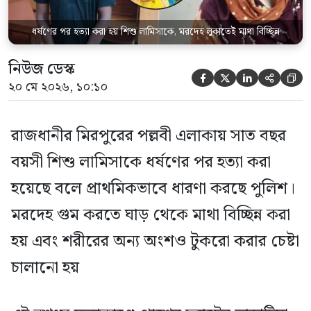
ধর্ষণের পর হত্যা করা হয় শিশু লামিসাকে, মরদেহ লুকাতেই মাথা বিচ্ছিন্ন
নিউজ ডেস্ক





২০ মে ২০২৬, ১০:১০
রাজধানীর মিরপুরের পল্লবী এলাকায় সাত বছর
বয়সী শিশু লামিসাকে ধর্ষণের পর হত্যা করা
হয়েছে বলে প্রাথমিকভাবে ধারণা করছে পুলিশ।
মরদেহ গুম করতে ঘাড় থেকে মাথা বিচ্ছিন্ন করা
হয় এবং শরীরের অন্য অংশও টুকরো করার চেষ্টা
চালানো হয়