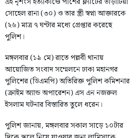
এই নৃশংস হত্যাকাণ্ডে পাশের ফ্ল্যাটের ভাড়াটিয়া
সোহেল রানা (৩০) ও তার স্ত্রী স্বপ্না আক্তারকে
(২৬) মাত্র ৭ ঘণ্টার মধ্যে গ্রেপ্তার করেছে
পুলিশ।
মঙ্গলবার (১৯ মে) রাতে পল্লবী থানায়
আয়োজিত সংবাদ সম্মেলনে ঢাকা মহানগর
পুলিশের (ডিএমপি) অতিরিক্ত পুলিশ কমিশনার
(ক্রাইম অ্যান্ড অপারেশন) এস এন নজরুল
ইসলাম ঘটনার বিস্তারিত তুলে ধরেন।
পুলিশ জানায়, মঙ্গলবার সকাল সাড়ে ১০টার
দিকে স্কুলে নিয়ে যাওয়ার জন্য লামিসাকে