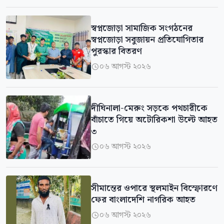
স্বপ্নজোড়া সামাজিক সংগঠনের
স্বপ্নজোড়া সবুজায়ন প্রতিযোগিতার
পুরস্কার বিতরণ
০৬ আগস্ট ২০২৬

দীঘিনালা-মেরুং সড়কে পথচারীকে
বাঁচাতে গিয়ে অটোরিকশা উল্টে আহত
৩
০৬ আগস্ট ২০২৬

সীমান্তের ওপারে স্থলমাইন বিস্ফোরণে
ফের বাংলাদেশি নাগরিক আহত
০৬ আগস্ট ২০২৬
