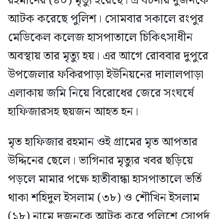
রহমানের (৪০) মৃত্যু হয়েছে। এ ঘটনায় দুজনকে
আটক করেছে পুলিশ। সোমবার সকালে রংপুর
মেডিকেল কলেজ হাসপাতালে চিকিৎসাধীন
অবস্থায় তার মৃত্যু হয়। এর আগে রোববার দুপুরে
উপজেলার ফকিরপাড়া ইউনিয়নের দালালপাড়া
এলাকায় জমি নিয়ে বিরোধের জেরে সংঘর্ষে
হাফিজারসহ ছয়জন আহত হন।
মৃত হাফিজার রহমান ওই গ্রামের মৃত আপতার
উদ্দিনের ছেলে। ভাগিনার মৃত্যুর খবর ছড়িয়ে
পড়লে মামার পক্ষে হাতীবান্ধা হাসপাতালে ভর্তি
থাকা শহিদুল ইসলাম (৩৮) ও শৌখিন ইসলাম
(১৮) নামে দুজনকে আটক করে পুলিশে সোপর্দ