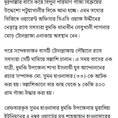
দূরপাল্লার বাসে করে বিপুল পরিমাণ গাঁজা বিক্রয়ের
উদ্দেশ্যে পটুয়াখালীর দিকে আনা হচ্ছে। এমন তথ্যের
ভিত্তিতে ওয়ারেন্ট অফিসার ডিএডি ওয়াজ উদ্দীনের
নেতৃত্বে র‍্যাব সদস্যরা দুমকি থানাধীন লেবুখালী পাগলার
মোড় টোলপ্লাজা এলাকায় অবস্থান নেন।
পরে সন্দেহভাজন বাসটি টোলপ্লাজায় পৌঁছালে র‍্যাব
সদস্যরা সেটি থামিয়ে তল্লাশি চালান। এ সময় বাসের এক
যাত্রী, দুমকি উপজেলা শাখা ইসলামী যুব আন্দোলনের
প্রচার সম্পাদক মো. সুমন হাওলাদার (৩৩)-কে আটক
করা হয়। তল্লাশিকালে তার কাছ থেকে ৮ কেজি ৪০০
গ্রাম গাঁজা উদ্ধার করা হয়।
গ্রেফতারকৃত সুমন হাওলাদার দুমকি উপজেলার মুরাদিয়া
ইউনিয়নের ৪ নম্বর ওয়ার্ডের মৃত শাহজাহান হাওলাদারের