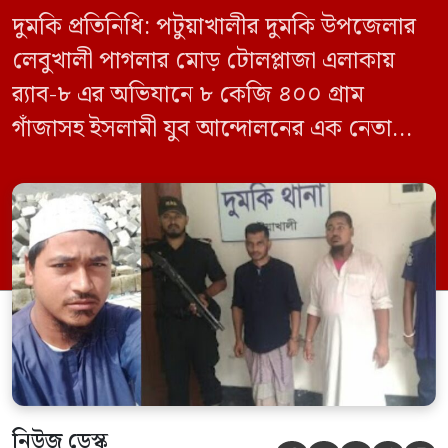
দুমকি প্রতিনিধি: পটুয়াখালীর দুমকি উপজেলার
লেবুখালী পাগলার মোড় টোলপ্লাজা এলাকায়
র‍্যাব-৮ এর অভিযানে ৮ কেজি ৪০০ গ্রাম
গাঁজাসহ ইসলামী যুব আন্দোলনের এক নেতাকে
গ্রেফতার করা হয়েছে। পরে তার দেওয়া তথ্যের
ভিত্তিতে অভিযান চালিয়ে মাদক চক্রের আরও
এক সদস্যকে আটক করা হয়। র‍্যাব ও পুলিশ
সূত্রে জানা গেছে, শুক্রবার গোপন সংবাদের
ভিত্তিতে র‍্যাব-৮, সিপিসি-১ পটুয়াখালী ক্যাম্পের
[…]
নিউজ ডেস্ক