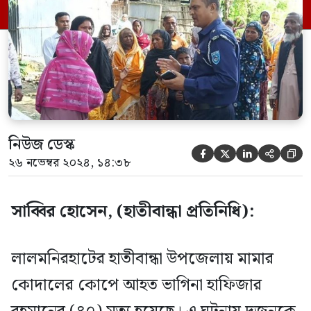
উপজেলার ফকিরপাড়া ইউনিয়নের দালালপাড়া
এলাকায় জমি নিয়ে বিরোধের জেরে সংঘর্ষে
হাফিজারসহ ছয়জন আহত হন। মৃত হাফিজার
রহমান […]
নিউজ ডেস্ক





২৬ নভেম্বর ২০২৪, ১৪:৩৮
সাব্বির হোসেন, (হাতীবান্ধা প্রতিনিধি):
লালমনিরহাটের হাতীবান্ধা উপজেলায় মামার
কোদালের কোপে আহত ভাগিনা হাফিজার