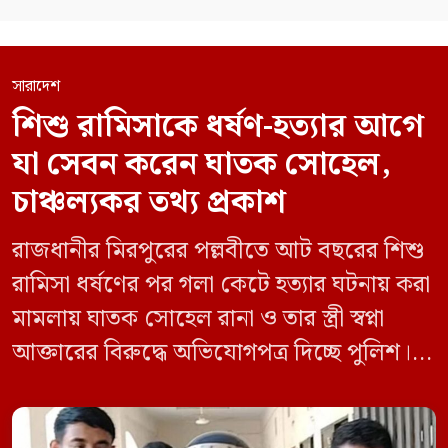
সারাদেশ
শিশু রামিসাকে ধর্ষণ-হত্যার আগে
যা সেবন করেন ঘাতক সোহেল,
চাঞ্চল্যকর তথ্য প্রকাশ
রাজধানীর মিরপুরের পল্লবীতে আট বছরের শিশু
রামিসা ধর্ষণের পর গলা কেটে হত্যার ঘটনায় করা
মামলায় ঘাতক সোহেল রানা ও তার স্ত্রী স্বপ্না
আক্তারের বিরুদ্ধে অভিযোগপত্র দিচ্ছে পুলিশ।
একইসঙ্গে রামিসাকে ধর্ষণ-হত্যার আগে ইয়াবা
সেবন করেছিলেন বলে জবানবন্দিতে