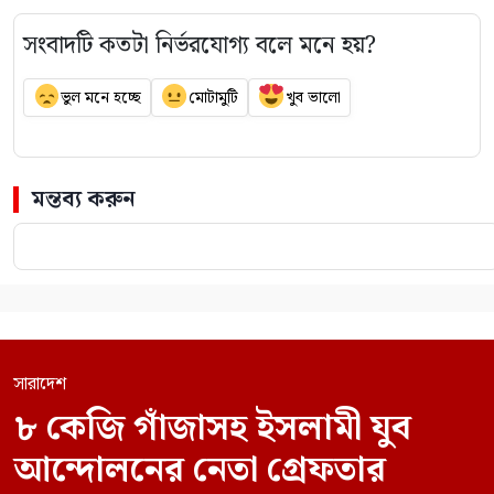
সংবাদটি কতটা নির্ভরযোগ্য বলে মনে হয়?
ভুল মনে হচ্ছে
মোটামুটি
খুব ভালো
মন্তব্য করুন
সারাদেশ
৮ কেজি গাঁজাসহ ইসলামী যুব
আন্দোলনের নেতা গ্রেফতার