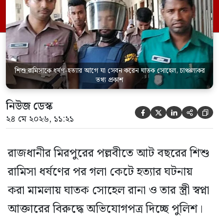
জানিয়েছেন আসামি। রোববার (২৪ মে) সকালে
মামলার তদন্ত কর্মকর্তা পল্লবী থানার উপ-
পরিদর্শক অহিদুজ্জামান এ তথ্য নিছিত করেন।
তিনি বলেন, […]
শিশু রামিসাকে ধর্ষণ-হত্যার আগে যা সেবন করেন ঘাতক সোহেল, চাঞ্চল্যকর
তথ্য প্রকাশ
নিউজ ডেস্ক





২৪ মে ২০২৬, ১১:২১
রাজধানীর মিরপুরের পল্লবীতে আট বছরের শিশু
রামিসা ধর্ষণের পর গলা কেটে হত্যার ঘটনায়
করা মামলায় ঘাতক সোহেল রানা ও তার স্ত্রী স্বপ্না
আক্তারের বিরুদ্ধে অভিযোগপত্র দিচ্ছে পুলিশ।