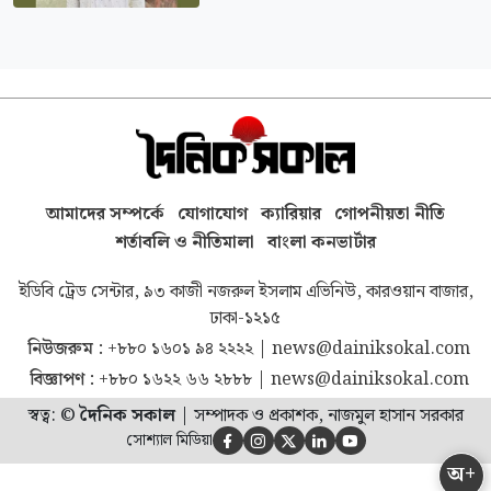
আমাদের সম্পর্কে
যোগাযোগ
ক্যারিয়ার
গোপনীয়তা নীতি
শর্তাবলি ও নীতিমালা
বাংলা কনভার্টার
ইডিবি ট্রেড সেন্টার, ৯৩ কাজী নজরুল ইসলাম এভিনিউ, কারওয়ান বাজার,
ঢাকা-১২১৫
নিউজরুম :
+৮৮০ ১৬০১ ৯৪ ২২২২
|
news@dainiksokal.com
বিজ্ঞাপণ :
+৮৮০ ১৬২২ ৬৬ ২৮৮৮
|
news@dainiksokal.com
স্বত্ব: ©
দৈনিক সকাল
|
সম্পাদক ও প্রকাশক, নাজমুল হাসান সরকার
সোশ্যাল মিডিয়া





অ+