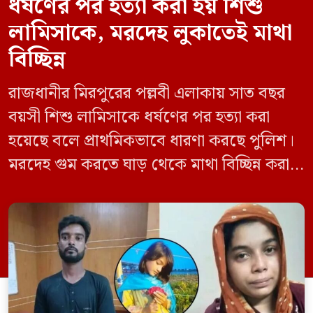
ধর্ষণের পর হত্যা করা হয় শিশু
লামিসাকে, মরদেহ লুকাতেই মাথা
বিচ্ছিন্ন
রাজধানীর মিরপুরের পল্লবী এলাকায় সাত বছর
বয়সী শিশু লামিসাকে ধর্ষণের পর হত্যা করা
হয়েছে বলে প্রাথমিকভাবে ধারণা করছে পুলিশ।
মরদেহ গুম করতে ঘাড় থেকে মাথা বিচ্ছিন্ন করা
হয় এবং শরীরের অন্য অংশও টুকরো করার চেষ্টা
চালানো হয় এই নৃশংস হত্যাকাণ্ডে পাশের ফ্ল্যাটের
ভাড়াটিয়া সোহেল রানা (৩০) ও তার স্ত্রী স্বপ্না
আক্তারকে (২৬) মাত্র ৭ ঘণ্টার […]