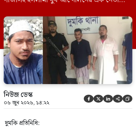
গাঁজাসহ ইসলামী যুব আন্দোলনের এক নেতাকে
গ্রেফতার করা হয়েছে। পরে তার দেওয়া তথ্যের
ভিত্তিতে অভিযান চালিয়ে মাদক চক্রের আরও
এক সদস্যকে আটক করা হয়। র‍্যাব ও পুলিশ
সূত্রে জানা গেছে, শুক্রবার গোপন সংবাদের
ভিত্তিতে র‍্যাব-৮, সিপিসি-১ পটুয়াখালী ক্যাম্পের
[…]
নিউজ ডেস্ক





০৬ জুন ২০২৬, ১৪:২২
দুমকি প্রতিনিধি: