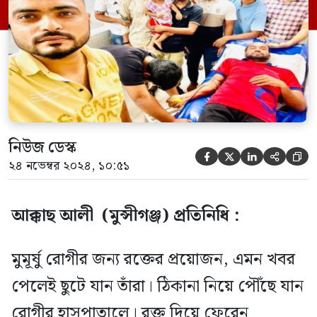
তরুণেরা স্বেচ্ছায় রক্তদাতার সংগঠন টঙ্গীবাড়ী ব্লাড
ফাউন্ডেশন তৈরি করেছেন। স্বেচ্ছায় […]
নিউজ ডেস্ক





২৪ নভেম্বর ২০২৪, ১০:৫১
আক্কাছ আলী (মুন্সীগঞ্জ) প্রতিনিধি :
মুমূর্ষু রোগীর জন্য রক্তের প্রয়োজন, এমন খবর
পেলেই ছুটে যান তাঁরা। ঠিকানা নিয়ে পৌঁছে যান
রোগীর হাসপাতালে। রক্ত দিয়ে ফেরেন