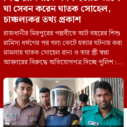
যা সেবন করেন ঘাতক সোহেল,
চাঞ্চল্যকর তথ্য প্রকাশ
রাজধানীর মিরপুরের পল্লবীতে আট বছরের শিশু
রামিসা ধর্ষণের পর গলা কেটে হত্যার ঘটনায় করা
মামলায় ঘাতক সোহেল রানা ও তার স্ত্রী স্বপ্না
আক্তারের বিরুদ্ধে অভিযোগপত্র দিচ্ছে পুলিশ।
একইসঙ্গে রামিসাকে ধর্ষণ-হত্যার আগে ইয়াবা
সেবন করেছিলেন বলে জবানবন্দিতে
জানিয়েছেন আসামি। রোববার (২৪ মে) সকালে
মামলার তদন্ত কর্মকর্তা পল্লবী থানার উপ-
পরিদর্শক অহিদুজ্জামান এ তথ্য নিছিত করেন।
তিনি বলেন, […]