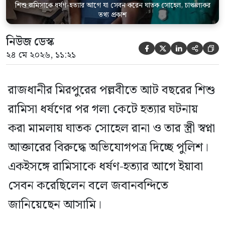
শিশু রামিসাকে ধর্ষণ-হত্যার আগে যা সেবন করেন ঘাতক সোহেল, চাঞ্চল্যকর
তথ্য প্রকাশ
নিউজ ডেস্ক





২৪ মে ২০২৬, ১১:২১
রাজধানীর মিরপুরের পল্লবীতে আট বছরের শিশু
রামিসা ধর্ষণের পর গলা কেটে হত্যার ঘটনায়
করা মামলায় ঘাতক সোহেল রানা ও তার স্ত্রী স্বপ্না
আক্তারের বিরুদ্ধে অভিযোগপত্র দিচ্ছে পুলিশ।
একইসঙ্গে রামিসাকে ধর্ষণ-হত্যার আগে ইয়াবা
সেবন করেছিলেন বলে জবানবন্দিতে
জানিয়েছেন আসামি।