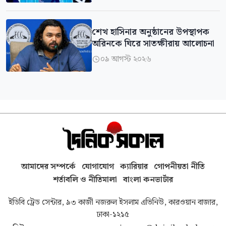
শেখ হাসিনার অনুষ্ঠানের উপস্থাপক
অরিনকে ঘিরে সাতক্ষীরায় আলোচনা
০৯ আগস্ট ২০২৬

আমাদের সম্পর্কে
যোগাযোগ
ক্যারিয়ার
গোপনীয়তা নীতি
শর্তাবলি ও নীতিমালা
বাংলা কনভার্টার
ইডিবি ট্রেড সেন্টার, ৯৩ কাজী নজরুল ইসলাম এভিনিউ, কারওয়ান বাজার,
ঢাকা-১২১৫