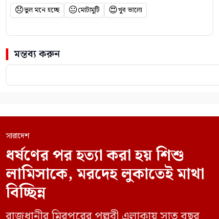
😞
😐
😍
ভুল মনে হচ্ছে
মোটামুটি
খুব ভালো
মন্তব্য করুন
সারাদেশ
ধর্ষণের পর হত্যা করা হয় শিশু
লামিসাকে, মরদেহ লুকাতেই মাথা
বিচ্ছিন্ন
রাজধানীর মিরপুরের পল্লবী এলাকায় সাত বছর