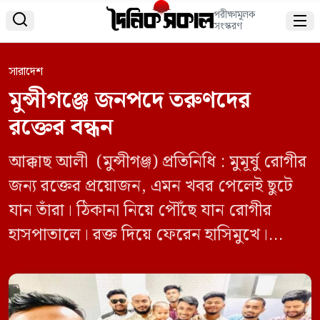
পরীক্ষামূলক


সংস্করণ
সারাদেশ
মুন্সীগঞ্জে জনপদে তরুণদের
রক্তের বন্ধন
আক্কাছ আলী (মুন্সীগঞ্জ) প্রতিনিধি : মুমূর্ষু রোগীর
জন্য রক্তের প্রয়োজন, এমন খবর পেলেই ছুটে
যান তাঁরা। ঠিকানা নিয়ে পৌঁছে যান রোগীর
হাসপাতালে। রক্ত দিয়ে ফেরেন হাসিমুখে।
মুন্সীগঞ্জ টঙ্গীবাড়ী উপজেলার একদল তরুণ
এভাবেই স্বেচ্ছায় রক্ত দেন। আবার প্রয়োজনীয়
রক্ত রোগী ও স্বজনদের ব্যবস্থা করে দেন। এই