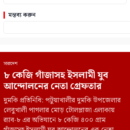
মন্তব্য করুন
সারাদেশ
৮ কেজি গাঁজাসহ ইসলামী যুব
আন্দোলনের নেতা গ্রেফতার
দুমকি প্রতিনিধি: পটুয়াখালীর দুমকি উপজেলার
লেবুখালী পাগলার মোড় টোলপ্লাজা এলাকায়
র‍্যাব-৮ এর অভিযানে ৮ কেজি ৪০০ গ্রাম