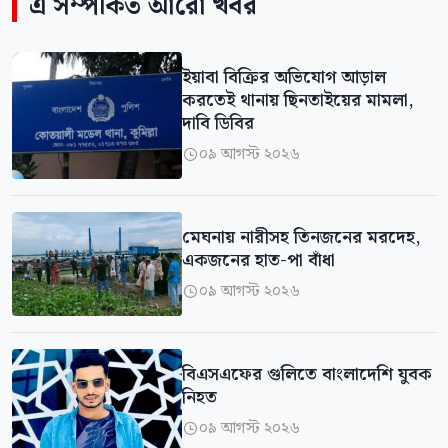
এ সম্পর্কিত আরো খবর
ইয়াবা বিক্রির অভিযোগ আড়াল
করতেই থানায় ছিনতাইয়ের মামলা,
দাবি ডিবির
০৯ আগস্ট ২০২৬

মেঘনায় নারীসহ তিনজনের মরদেহ,
একজনের হাত-পা বাঁধা
০৯ আগস্ট ২০২৬

বিএসএফের গুলিতে বাংলাদেশি যুবক
নিহত
০৯ আগস্ট ২০২৬
