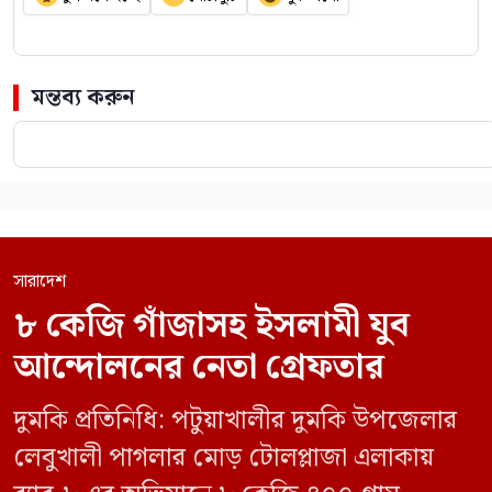
মন্তব্য করুন
সারাদেশ
৮ কেজি গাঁজাসহ ইসলামী যুব
আন্দোলনের নেতা গ্রেফতার
দুমকি প্রতিনিধি: পটুয়াখালীর দুমকি উপজেলার
লেবুখালী পাগলার মোড় টোলপ্লাজা এলাকায়