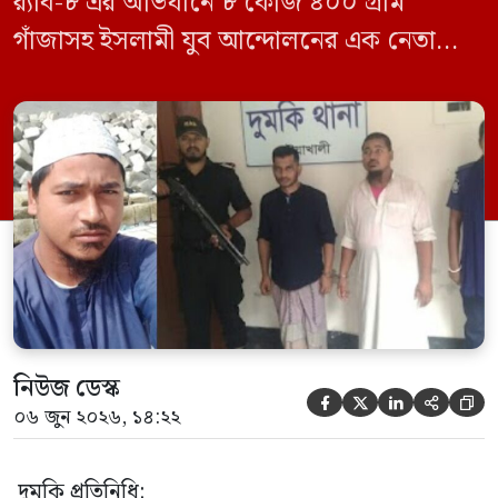
র‍্যাব-৮ এর অভিযানে ৮ কেজি ৪০০ গ্রাম
গাঁজাসহ ইসলামী যুব আন্দোলনের এক নেতাকে
গ্রেফতার করা হয়েছে। পরে তার দেওয়া তথ্যের
ভিত্তিতে অভিযান চালিয়ে মাদক চক্রের আরও
এক সদস্যকে আটক করা হয়। র‍্যাব ও পুলিশ
সূত্রে জানা গেছে, শুক্রবার গোপন সংবাদের
ভিত্তিতে র‍্যাব-৮, সিপিসি-১ পটুয়াখালী ক্যাম্পের
[…]
নিউজ ডেস্ক





০৬ জুন ২০২৬, ১৪:২২
দুমকি প্রতিনিধি: