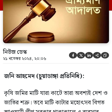
তবে তা বন্ধে উপজেলা প্রশাসনের অভিযান
অব্যহত থাকায়-তারাই […]
নিউজ ডেস্ক





২১ নভেম্বর ২০২৪, ২০:০৬
জনি আহমেদ (চুয়াডাঙ্গা প্রতিনিধি):
কৃষি জমির মাটি যারা কাটে তারা অবশ্যই দেশ ও
জাতির শত্রু। তবে মাটি কাটার মহোৎসব বিগত