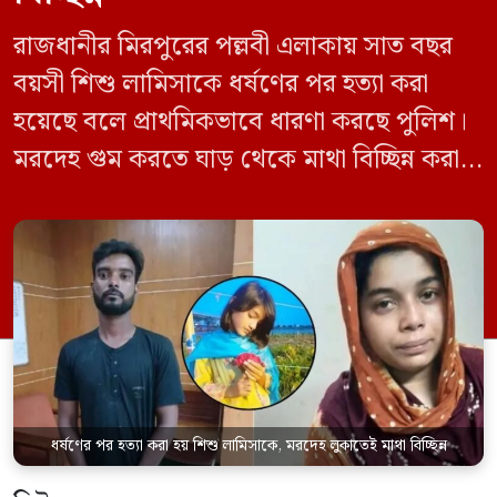
রাজধানীর মিরপুরের পল্লবী এলাকায় সাত বছর
বয়সী শিশু লামিসাকে ধর্ষণের পর হত্যা করা
হয়েছে বলে প্রাথমিকভাবে ধারণা করছে পুলিশ।
মরদেহ গুম করতে ঘাড় থেকে মাথা বিচ্ছিন্ন করা
হয় এবং শরীরের অন্য অংশও টুকরো করার চেষ্টা
চালানো হয় এই নৃশংস হত্যাকাণ্ডে পাশের ফ্ল্যাটের
ভাড়াটিয়া সোহেল রানা (৩০) ও তার স্ত্রী স্বপ্না
আক্তারকে (২৬) মাত্র ৭ ঘণ্টার […]
ধর্ষণের পর হত্যা করা হয় শিশু লামিসাকে, মরদেহ লুকাতেই মাথা বিচ্ছিন্ন