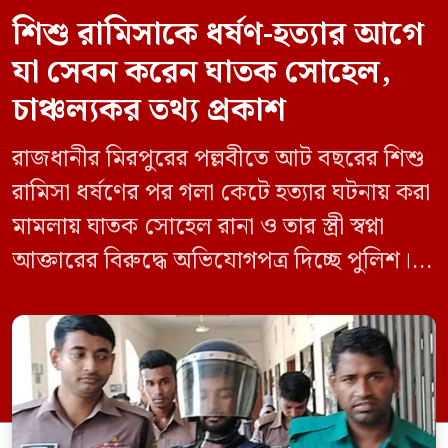
শিশু রামিসাকে ধর্ষণ-হত্যার আগে
যা সেবন করেন ঘাতক সোহেল,
চাঞ্চল্যকর তথ্য প্রকাশ
রাজধানীর মিরপুরের পল্লবীতে আট বছরের শিশু
রামিসা ধর্ষণের পর গলা কেটে হত্যার ঘটনায় করা
মামলায় ঘাতক সোহেল রানা ও তার স্ত্রী স্বপ্না
আক্তারের বিরুদ্ধে অভিযোগপত্র দিচ্ছে পুলিশ।
একইসঙ্গে রামিসাকে ধর্ষণ-হত্যার আগে ইয়াবা
সেবন করেছিলেন বলে জবানবন্দিতে
জানিয়েছেন আসামি। রোববার (২৪ মে) সকালে
মামলার তদন্ত কর্মকর্তা পল্লবী থানার উপ-
পরিদর্শক অহিদুজ্জামান এ তথ্য নিছিত করেন।