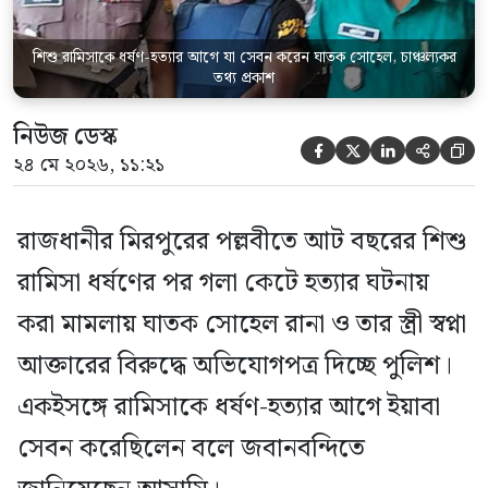
তিনি বলেন, […]
শিশু রামিসাকে ধর্ষণ-হত্যার আগে যা সেবন করেন ঘাতক সোহেল, চাঞ্চল্যকর
তথ্য প্রকাশ
নিউজ ডেস্ক





২৪ মে ২০২৬, ১১:২১
রাজধানীর মিরপুরের পল্লবীতে আট বছরের শিশু
রামিসা ধর্ষণের পর গলা কেটে হত্যার ঘটনায়
করা মামলায় ঘাতক সোহেল রানা ও তার স্ত্রী স্বপ্না
আক্তারের বিরুদ্ধে অভিযোগপত্র দিচ্ছে পুলিশ।
একইসঙ্গে রামিসাকে ধর্ষণ-হত্যার আগে ইয়াবা
সেবন করেছিলেন বলে জবানবন্দিতে