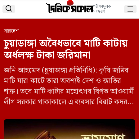
পরীক্ষামূলক


সংস্করণ
সারাদেশ
চুয়াডাঙ্গা অবৈধভাবে মাটি কাটায়
অর্ধলক্ষ টাকা জরিমানা
জনি আহমেদ (চুয়াডাঙ্গা প্রতিনিধি): কৃষি জমির
মাটি যারা কাটে তারা অবশ্যই দেশ ও জাতির
শত্রু। তবে মাটি কাটার মহোৎসব বিগত আওয়ামী
লীগ সরকার থাকাকালে এ ব্যবসার বিরাট কদর
ছিলো আওয়ামী লীগ নেতাদের কাছে। যা
প্রতিরোধে নামমাত্র জরিমানা করা হলেও এখনও
বন্ধ হয়নি কৃষি জমির মাটি কাটার তোড়জোর।