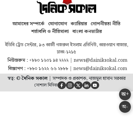
আমাদের সম্পর্কে
যোগাযোগ
ক্যারিয়ার
গোপনীয়তা নীতি
শর্তাবলি ও নীতিমালা
বাংলা কনভার্টার
ইডিবি ট্রেড সেন্টার, ৯৩ কাজী নজরুল ইসলাম এভিনিউ, কারওয়ান বাজার,
ঢাকা-১২১৫
নিউজরুম :
+৮৮০ ১৬০১ ৯৪ ২২২২
|
news@dainiksokal.com
বিজ্ঞাপণ :
+৮৮০ ১৬২২ ৬৬ ২৮৮৮
|
news@dainiksokal.com
স্বত্ব: ©
দৈনিক সকাল
|
সম্পাদক ও প্রকাশক, নাজমুল হাসান সরকার
সোশ্যাল মিডিয়া





অ+
অ-