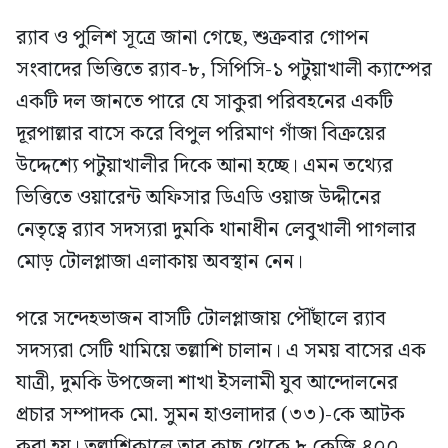
র‍্যাব ও পুলিশ সূত্রে জানা গেছে, শুক্রবার গোপন
সংবাদের ভিত্তিতে র‍্যাব-৮, সিপিসি-১ পটুয়াখালী ক্যাম্পের
একটি দল জানতে পারে যে সাকুরা পরিবহনের একটি
দূরপাল্লার বাসে করে বিপুল পরিমাণ গাঁজা বিক্রয়ের
উদ্দেশ্যে পটুয়াখালীর দিকে আনা হচ্ছে। এমন তথ্যের
ভিত্তিতে ওয়ারেন্ট অফিসার ডিএডি ওয়াজ উদ্দীনের
নেতৃত্বে র‍্যাব সদস্যরা দুমকি থানাধীন লেবুখালী পাগলার
মোড় টোলপ্লাজা এলাকায় অবস্থান নেন।
পরে সন্দেহভাজন বাসটি টোলপ্লাজায় পৌঁছালে র‍্যাব
সদস্যরা সেটি থামিয়ে তল্লাশি চালান। এ সময় বাসের এক
যাত্রী, দুমকি উপজেলা শাখা ইসলামী যুব আন্দোলনের
প্রচার সম্পাদক মো. সুমন হাওলাদার (৩৩)-কে আটক
করা হয়। তল্লাশিকালে তার কাছ থেকে ৮ কেজি ৪০০