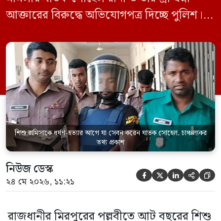
আক্তারের বিরুদ্ধে অভিযোগপত্র দিচ্ছে পুলিশ।
একইসঙ্গে রামিসাকে ধর্ষণ-হত্যার আগে ইয়াবা
সেবন করেছিলেন বলে জবানবন্দিতে
জানিয়েছেন আসামি। রোববার (২৪ মে) সকালে
মামলার তদন্ত কর্মকর্তা পল্লবী থানার উপ-
পরিদর্শক অহিদুজ্জামান এ তথ্য নিছিত করেন।
তিনি বলেন, […]
শিশু রামিসাকে ধর্ষণ-হত্যার আগে যা সেবন করেন ঘাতক সোহেল, চাঞ্চল্যকর
তথ্য প্রকাশ
নিউজ ডেস্ক





২৪ মে ২০২৬, ১১:২১
রাজধানীর মিরপুরের পল্লবীতে আট বছরের শিশু