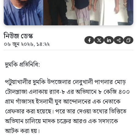
[…]
নিউজ ডেস্ক





০৬ জুন ২০২৬, ১৪:২২
দুমকি প্রতিনিধি:
পটুয়াখালীর দুমকি উপজেলার লেবুখালী পাগলার মোড়
টোলপ্লাজা এলাকায় র‍্যাব-৮ এর অভিযানে ৮ কেজি ৪০০
গ্রাম গাঁজাসহ ইসলামী যুব আন্দোলনের এক নেতাকে
গ্রেফতার করা হয়েছে। পরে তার দেওয়া তথ্যের ভিত্তিতে
অভিযান চালিয়ে মাদক চক্রের আরও এক সদস্যকে
আটক করা হয়।