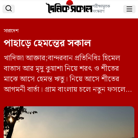
পরীক্ষামূলক


সংস্করণ
সারাদেশ
পাহাড়ে হেমন্তের সকাল
খাদিজা আক্তার;বান্দরবান প্রতিনিধিঃ হিমেল
বাতাস আর মৃদু কুয়াশা নিয়ে শরৎ ও শীতের
মাঝে আসে হেমন্ত ঋতু। নিয়ে আসে শীতের
আগমনী বার্তা। গ্রাম বাংলায় চলে নতুন ফসলের
উৎসব। ঘরে ঘরে নতুন ধানের পিঠাপুলির ধুম
পড়ে। কৃষকের মুখ আনন্দে ভরে থাকে। দুপুরের
পর রোদের তীব্রতা কমে প্রকৃতি বুলায় শীতের
পরশ। শীতল বাতাস। স্বল্পায়ুর বিকেলের পর সন্ধ্যা