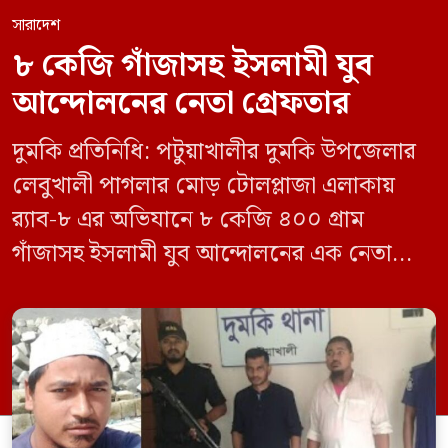
সারাদেশ
৮ কেজি গাঁজাসহ ইসলামী যুব
আন্দোলনের নেতা গ্রেফতার
দুমকি প্রতিনিধি: পটুয়াখালীর দুমকি উপজেলার
লেবুখালী পাগলার মোড় টোলপ্লাজা এলাকায়
র‍্যাব-৮ এর অভিযানে ৮ কেজি ৪০০ গ্রাম
গাঁজাসহ ইসলামী যুব আন্দোলনের এক নেতাকে
গ্রেফতার করা হয়েছে। পরে তার দেওয়া তথ্যের
ভিত্তিতে অভিযান চালিয়ে মাদক চক্রের আরও
এক সদস্যকে আটক করা হয়। র‍্যাব ও পুলিশ
সূত্রে জানা গেছে, শুক্রবার গোপন সংবাদের
ভিত্তিতে র‍্যাব-৮, সিপিসি-১ পটুয়াখালী ক্যাম্পের