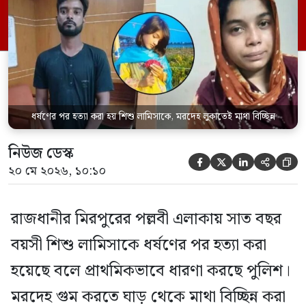
ভাড়াটিয়া সোহেল রানা (৩০) ও তার স্ত্রী স্বপ্না
আক্তারকে (২৬) মাত্র ৭ ঘণ্টার […]
ধর্ষণের পর হত্যা করা হয় শিশু লামিসাকে, মরদেহ লুকাতেই মাথা বিচ্ছিন্ন
নিউজ ডেস্ক





২০ মে ২০২৬, ১০:১০
রাজধানীর মিরপুরের পল্লবী এলাকায় সাত বছর
বয়সী শিশু লামিসাকে ধর্ষণের পর হত্যা করা
হয়েছে বলে প্রাথমিকভাবে ধারণা করছে পুলিশ।
মরদেহ গুম করতে ঘাড় থেকে মাথা বিচ্ছিন্ন করা