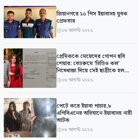
জিয়ানগরে ১০ পিস ইয়াবাসহ যুবক
গ্রেফতার
০৮ আগস্ট ২০২৬

প্রেমিককে মেয়েদের গোপন ছবি
শেয়ার: বেডরুমে ‘ভিডিও কল’
নিষেধাজ্ঞা দিয়ে সেই ছাত্রীকে হল
থেকে বহিষ্কার
০৮ আগস্ট ২০২৬

‎পেটে করে ইয়াবা পাচার,৮
এপিবিএনের অভিযানে ইয়াবাসহ নারী
আটক
০৮ আগস্ট ২০২৬
