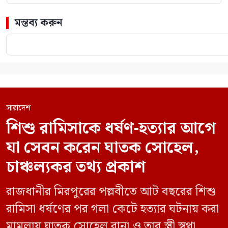
মন্তব্য করুন
সারাদেশ
শিশু রামিসাকে ধর্ষণ-হত্যার আগে
যা সেবন করেন ঘাতক সোহেল,
চাঞ্চল্যকর তথ্য প্রকাশ
রাজধানীর মিরপুরের পল্লবীতে আট বছরের শিশু
রামিসা ধর্ষণের পর গলা কেটে হত্যার ঘটনায় করা
মামলায় ঘাতক সোহেল রানা ও তার স্ত্রী স্বপ্না