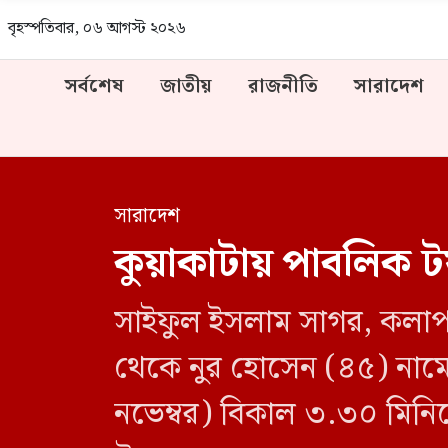
বৃহস্পতিবার, ০৬ আগস্ট ২০২৬
সর্বশেষ
জাতীয়
রাজনীতি
সারাদেশ
সারাদেশ
কুয়াকাটায় পাবলিক 
সাইফুল ইসলাম সাগর, কলাপা
থেকে নুর হোসেন (৪৫) নামে
নভেম্বর) বিকাল ৩.৩০ মিনি