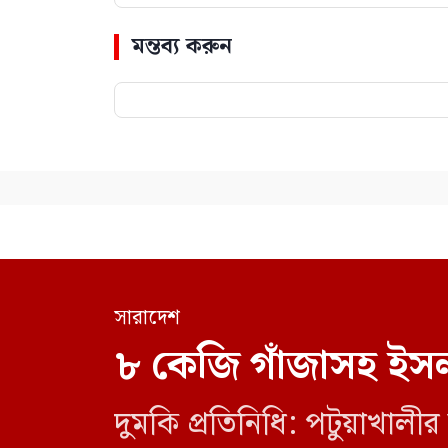
মন্তব্য করুন
সারাদেশ
৮ কেজি গাঁজাসহ ইসল
দুমকি প্রতিনিধি: পটুয়াখা