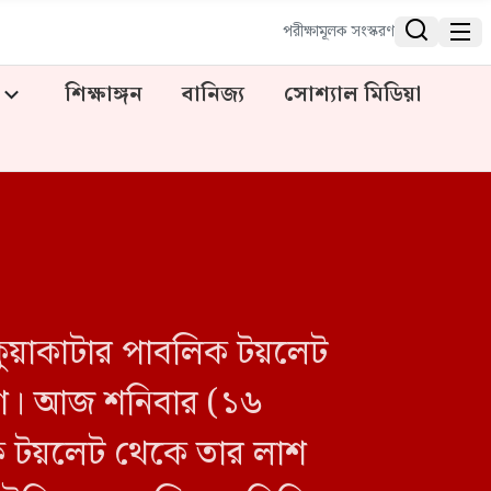


পরীক্ষামূলক সংস্করণ
শিক্ষাঙ্গন
বানিজ্য
সোশ্যাল মিডিয়া
কুয়াকাটার পাবলিক টয়লেট
লিশ। আজ শনিবার (১৬
িক টয়লেট থেকে তার লাশ