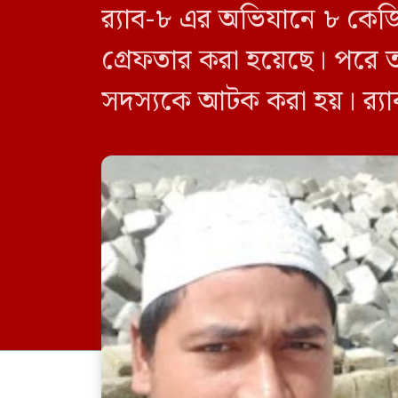
র‍্যাব-৮ এর অভিযানে ৮ কে
গ্রেফতার করা হয়েছে। পরে 
সদস্যকে আটক করা হয়। র‍্যা
র‍্যাব-৮, সিপিসি-১ পটুয়াখাল