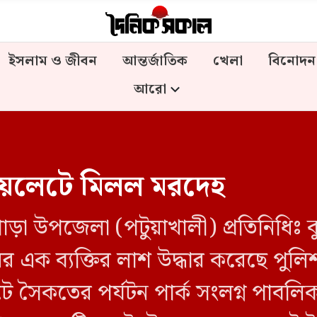
ইসলাম ও জীবন
আন্তর্জাতিক
খেলা
বিনোদন
আরো
টয়লেটে মিলল মরদেহ
ড়া উপজেলা (পটুয়াখালী) প্রতিনিধিঃ 
র এক ব্যক্তির লাশ উদ্ধার করেছে পু
টে সৈকতের পর্যটন পার্ক সংলগ্ন পাবল