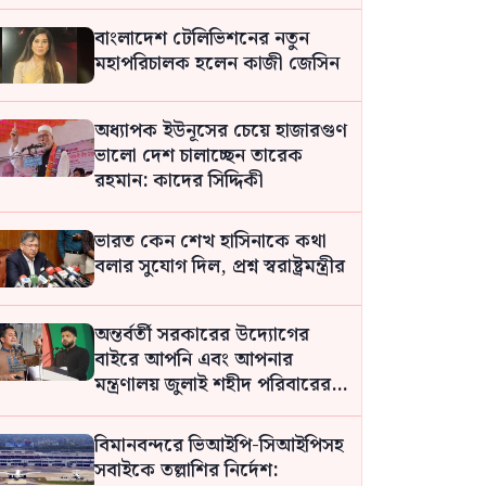
বাংলাদেশ টেলিভিশনের নতুন
মহাপরিচালক হলেন কাজী জেসিন
অধ্যাপক ইউনূসের চেয়ে হাজারগুণ
ভালো দেশ চালাচ্ছেন তারেক
রহমান: কাদের সিদ্দিকী
ভারত কেন শেখ হাসিনাকে কথা
বলার সুযোগ দিল, প্রশ্ন স্বরাষ্ট্রমন্ত্রীর
অন্তর্বর্তী সরকারের উদ্যোগের
বাইরে আপনি এবং আপনার
মন্ত্রণালয় জুলাই শহীদ পরিবারের
জন্য কি কি করেছেন? সারজিস
বিমানবন্দরে ভিআইপি-সিআইপিসহ
সবাইকে তল্লাশির নির্দেশ: