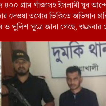
জি ৪০০ গ্রাম গাঁজাসহ ইসলামী যুব আ
তার দেওয়া তথ্যের ভিত্তিতে অভিযান 
ব ও পুলিশ সূত্রে জানা গেছে, শুক্রবার
ী ক্যাম্পের […]