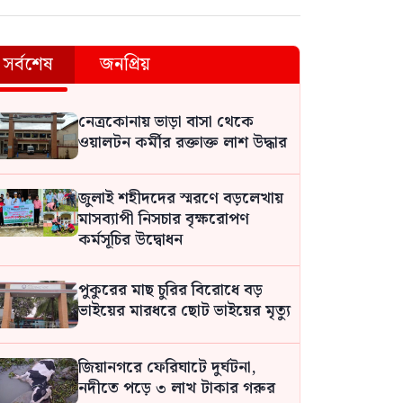
সর্বশেষ
জনপ্রিয়
বিমানবন্দরে ভিআইপি-সিআইপিসহ
সবাইকে তল্লাশির নির্দেশ:
নেত্রকোনায় ভাড়া বাসা থেকে
আফরোজা খানম
ওয়ালটন কর্মীর রক্তাক্ত লাশ উদ্ধার
শেখ হাসিনার দেশে ফেরার গুঞ্জনে
জুলাই শহীদদের স্মরণে বড়লেখায়
ক্ষতিগ্রস্ত হচ্ছেন নিরীহ নেতাকর্মীরা:
মাসব্যাপী নিসচার বৃক্ষরোপণ
কাদের সিদ্দিকী
কর্মসূচির উদ্বোধন
আওয়ামী লীগ আমাদের শত্রু নয়,
পুকুরের মাছ চুরির বিরোধে বড়
মিত্র: এমপি নাছির চৌধুরী
ভাইয়ের মারধরে ছোট ভাইয়ের মৃত্যু
জিয়ানগরে ফেরিঘাটে দুর্ঘটনা,
নদীতে পড়ে ৩ লাখ টাকার গরুর