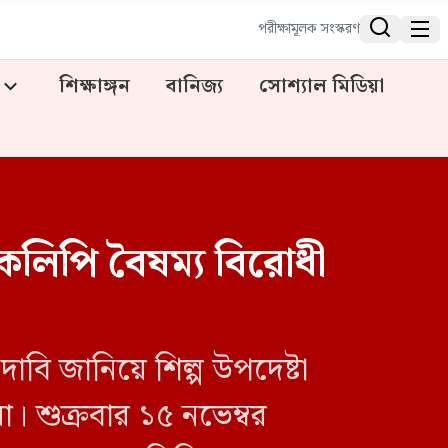


পরীক্ষামূলক সংস্করণ
শিক্ষাঙ্গন
বানিজ্য
সোশ্যাল মিডিয়া
ারকলিপি বৈষম্য বিরোধী
াবি জানিয়ে শিল্প উপদেষ্টা
া। শুক্রবার ১৫ নভেম্বর