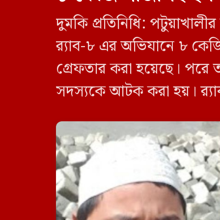
দুমকি প্রতিনিধি: পটুয়াখা
র‍্যাব-৮ এর অভিযানে ৮ কে
গ্রেফতার করা হয়েছে। পরে 
সদস্যকে আটক করা হয়। র‍্যা
র‍্যাব-৮, সিপিসি-১ পটুয়াখাল