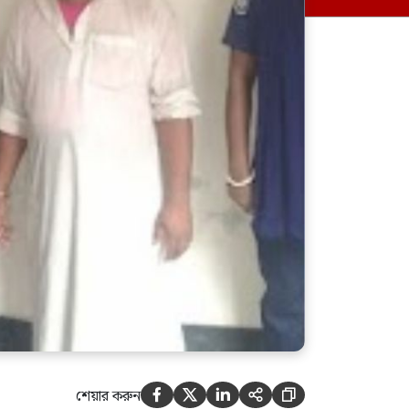
বাইরে আপনি এবং আপনার
মন্ত্রণালয় জুলাই শহীদ পরিবারের
জন্য কি কি করেছেন? সারজিস
শেয়ার করুন




