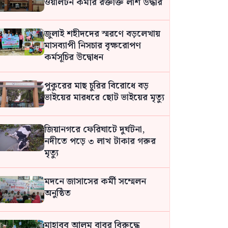
ওয়ালটন কর্মীর রক্তাক্ত লাশ উদ্ধার
জুলাই শহীদদের স্মরণে বড়লেখায়
মাসব্যাপী নিসচার বৃক্ষরোপণ
কর্মসূচির উদ্বোধন
পুকুরের মাছ চুরির বিরোধে বড়
ভাইয়ের মারধরে ছোট ভাইয়ের মৃত্যু
জিয়ানগরে ফেরিঘাটে দুর্ঘটনা,
নদীতে পড়ে ৩ লাখ টাকার গরুর
মৃত্যু
মদনে জাসাসের কর্মী সম্মেলন
অনুষ্ঠিত
মাহাবুব আলম বাবুর বিরুদ্ধে