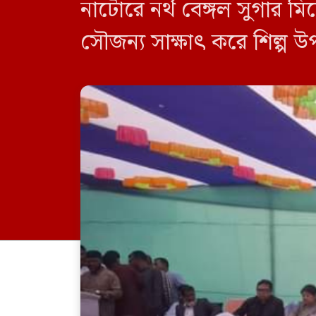
নাটোরে নর্থ বেঙ্গল সুগার 
সৌজন্য সাক্ষাৎ করে শিল্প 
এসময় ছাত্র প্রতিনিধি আব্দু