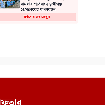
মামলার প্রতিবাদে মুন্সীগঞ্জ
প্রেসক্লাবের মানববন্ধন
সর্বশেষ সব দেখুন
ইবির ৪৪ শিক্ষককে নিয়ে তদন্ত,
ফ্যাসিবাদী প্রশ্নে ঐক্যবদ্ধ বিএনপি-
জামায়াতপন্থী শিক্ষক সংগঠন
বাংলাদেশ থেকে বিচ্ছিন্ন
অঙ্গারপোতা, অতিবৃষ্টিতে একমাত্র
সড়কে ধস
বাংলাদেশের সঙ্গে ভারত কেমন
সম্পর্ক রাখবে, সেই সিদ্ধান্ত
তাদেরই নিতে হবে: পররাষ্ট্র
প্রতিমন্ত্রী
বিএনপির সংরক্ষিত নারী আসনের
রেফতার
সংসদ সদস্যকে আইনি নোটিশ