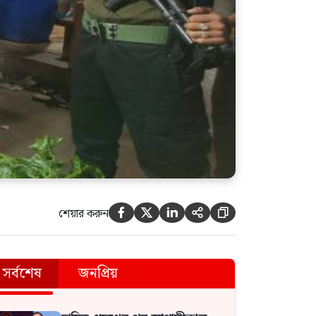
শেয়ার করুন





সর্বশেষ
জনপ্রিয়