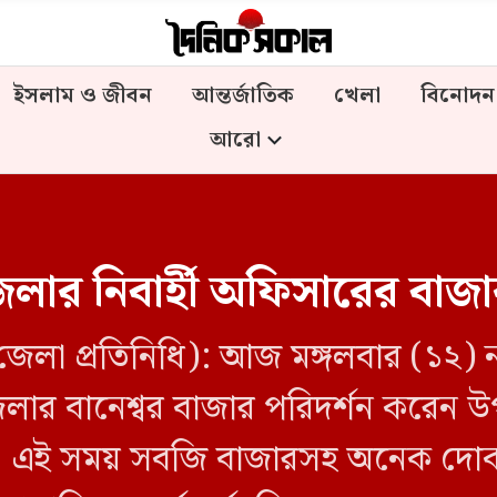
ইসলাম ও জীবন
আন্তর্জাতিক
খেলা
বিনোদন
আরো
লার নিবার্হী অফিসারের বাজা
লা প্রতিনিধি): আজ মঙ্গলবার (১২) ন
ার বানেশ্বর বাজার পরিদর্শন করেন উ
র। এই সময় সবজি বাজারসহ অনেক দোকা