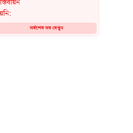
সর্বশেষ সব দেখুন
যান্ত্রিক ত্রুটিতে রোমে আটকা
বিমানের ফ্লাইট, ঢাকা থেকে রওনা
দিয়েছে প্রকৌশলী দল