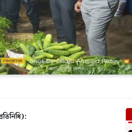
রতিনিধি):