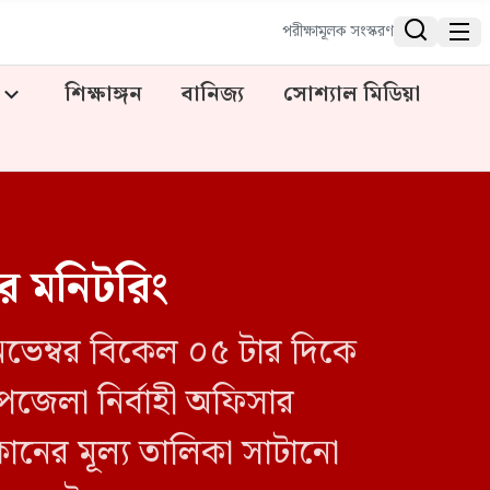


পরীক্ষামূলক সংস্করণ
শিক্ষাঙ্গন
বানিজ্য
সোশ্যাল মিডিয়া
র মনিটরিং
ভেম্বর বিকেল ০৫ টার দিকে
পজেলা নির্বাহী অফিসার
নের মূল্য তালিকা সাটানো