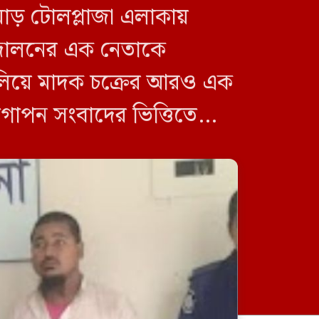
োড় টোলপ্লাজা এলাকায়
ন্দোলনের এক নেতাকে
চালিয়ে মাদক চক্রের আরও এক
 গোপন সংবাদের ভিত্তিতে
আবারও দেশকে অস্থির করে
তোলার চেষ্টা করছে একটি মহল,
এটা অত্যন্ত দুঃখজনক: মির্জা
ফখরুল