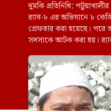
দুমকি প্রতিনিধি: পটুয়াখা
র‍্যাব-৮ এর অভিযানে ৮ কে
গ্রেফতার করা হয়েছে। পরে 
সদস্যকে আটক করা হয়। র‍্যা
র‍্যাব-৮, সিপিসি-১ পটুয়াখাল