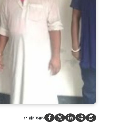
হাসিনার নির্দেশে গুম করা হয়েছিল
সালাহউদ্দিন আহমদকে,কামাল-
জিয়াউলের সম্পৃক্ততা পেয়েছে
তদন্ত সংস্থা: চিফ প্রসিকিউটর
শেয়ার করুন




