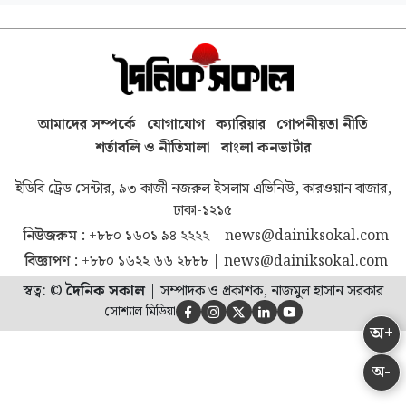
আমাদের সম্পর্কে
যোগাযোগ
ক্যারিয়ার
গোপনীয়তা নীতি
শর্তাবলি ও নীতিমালা
বাংলা কনভার্টার
ইডিবি ট্রেড সেন্টার, ৯৩ কাজী নজরুল ইসলাম এভিনিউ, কারওয়ান বাজার,
ঢাকা-১২১৫
নিউজরুম :
+৮৮০ ১৬০১ ৯৪ ২২২২
|
news@dainiksokal.com
বিজ্ঞাপণ :
+৮৮০ ১৬২২ ৬৬ ২৮৮৮
|
news@dainiksokal.com
স্বত্ব: ©
দৈনিক সকাল
|
সম্পাদক ও প্রকাশক, নাজমুল হাসান সরকার
সোশ্যাল মিডিয়া





অ+
অ-