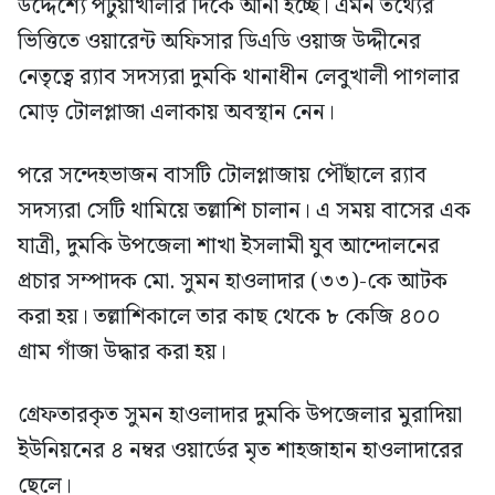
উদ্দেশ্যে পটুয়াখালীর দিকে আনা হচ্ছে। এমন তথ্যের
ভিত্তিতে ওয়ারেন্ট অফিসার ডিএডি ওয়াজ উদ্দীনের
নেতৃত্বে র‍্যাব সদস্যরা দুমকি থানাধীন লেবুখালী পাগলার
মোড় টোলপ্লাজা এলাকায় অবস্থান নেন।
পরে সন্দেহভাজন বাসটি টোলপ্লাজায় পৌঁছালে র‍্যাব
সদস্যরা সেটি থামিয়ে তল্লাশি চালান। এ সময় বাসের এক
যাত্রী, দুমকি উপজেলা শাখা ইসলামী যুব আন্দোলনের
প্রচার সম্পাদক মো. সুমন হাওলাদার (৩৩)-কে আটক
করা হয়। তল্লাশিকালে তার কাছ থেকে ৮ কেজি ৪০০
গ্রাম গাঁজা উদ্ধার করা হয়।
গ্রেফতারকৃত সুমন হাওলাদার দুমকি উপজেলার মুরাদিয়া
ইউনিয়নের ৪ নম্বর ওয়ার্ডের মৃত শাহজাহান হাওলাদারের
ছেলে।