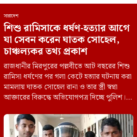
সারাদেশ
শিশু রামিসাকে ধর্ষণ-হত্যার আগে
যা সেবন করেন ঘাতক সোহেল,
চাঞ্চল্যকর তথ্য প্রকাশ
রাজধানীর মিরপুরের পল্লবীতে আট বছরের শিশু
রামিসা ধর্ষণের পর গলা কেটে হত্যার ঘটনায় করা
মামলায় ঘাতক সোহেল রানা ও তার স্ত্রী স্বপ্না
আক্তারের বিরুদ্ধে অভিযোগপত্র দিচ্ছে পুলিশ।
একইসঙ্গে রামিসাকে ধর্ষণ-হত্যার আগে ইয়াবা
সেবন করেছিলেন বলে জবানবন্দিতে
জানিয়েছেন আসামি। রোববার (২৪ মে) সকালে