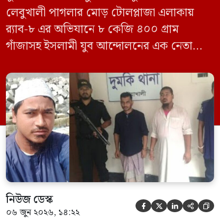
লেবুখালী পাগলার মোড় টোলপ্লাজা এলাকায়
র‍্যাব-৮ এর অভিযানে ৮ কেজি ৪০০ গ্রাম
গাঁজাসহ ইসলামী যুব আন্দোলনের এক নেতাকে
গ্রেফতার করা হয়েছে। পরে তার দেওয়া তথ্যের
ভিত্তিতে অভিযান চালিয়ে মাদক চক্রের আরও
এক সদস্যকে আটক করা হয়। র‍্যাব ও পুলিশ
সূত্রে জানা গেছে, শুক্রবার গোপন সংবাদের
ভিত্তিতে র‍্যাব-৮, সিপিসি-১ পটুয়াখালী ক্যাম্পের
[…]
নিউজ ডেস্ক





০৬ জুন ২০২৬, ১৪:২২