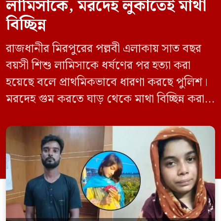
লামিসাকে, মরদেহ লুকাতেই মাথা
বিচ্ছিন্ন
রাজধানীর মিরপুরের পল্লবী এলাকায় সাত বছর
বয়সী শিশু লামিসাকে ধর্ষণের পর হত্যা করা
হয়েছে বলে প্রাথমিকভাবে ধারণা করছে পুলিশ।
মরদেহ গুম করতে ঘাড় থেকে মাথা বিচ্ছিন্ন করা
হয় এবং শরীরের অন্য অংশও টুকরো করার চেষ্টা
চালানো হয় এই নৃশংস হত্যাকাণ্ডে পাশের ফ্ল্যাটের
ভাড়াটিয়া সোহেল রানা (৩০) ও তার স্ত্রী স্বপ্না
আক্তারকে (২৬) মাত্র ৭ ঘণ্টার […]