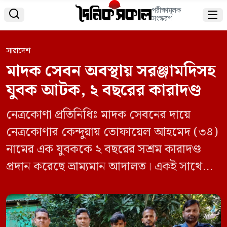
পরীক্ষামূলক


সংস্করণ
সারাদেশ
মাদক সেবন অবস্থায় সরঞ্জামদিসহ
যুবক আটক, ২ বছরের কারাদণ্ড
নেত্রকোণা প্রতিনিধিঃ মাদক সেবনের দায়ে
নেত্রকোণার কেন্দুয়ায় তোফায়েল আহমেদ (৩৪)
নামের এক যুবককে ২ বছরের সশ্রম কারাদণ্ড
প্রদান করেছে ভ্রাম্যমান আদালত। একই সাথে
আরও ১০০ টাকার অর্থদণ্ড আদেশ দেওয়া হয়।
সোমবার দুপুরের দিকে উপজেলা নির্বাহী কর্মকর্তা
ও নির্বাহী ম্যাজিস্ট্রেট ইমদাদুল হক তালুকদার