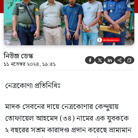
ভ্রাম্যমান আদালত পরিচালনা করে এ দন্ডাদেশ
প্রদান করেন। তোফায়েল আহমেদ উপজেলার
চিরাং বাজার […]
নিউজ ডেস্ক





১১ নভেম্বর ২০২৪, ১৯:৪১
নেত্রকোণা প্রতিনিধিঃ
মাদক সেবনের দায়ে নেত্রকোণার কেন্দুয়ায়
তোফায়েল আহমেদ (৩৪) নামের এক যুবককে
২ বছরের সশ্রম কারাদণ্ড প্রদান করেছে ভ্রাম্যমান