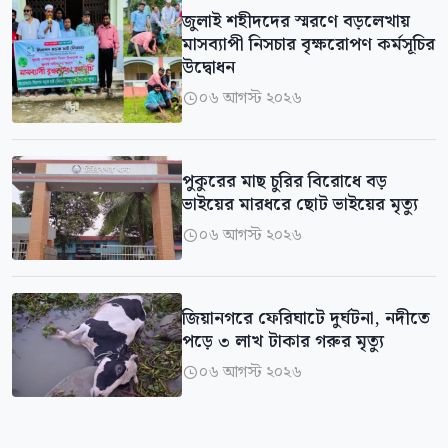
জুলাই শহীদদের স্মরণে বড়লেখায়
মাসব্যাপী নিসচার বৃক্ষরোপণ কর্মসূচির
উদ্বোধন
০৬ আগস্ট ২০২৬

পুকুরের মাছ চুরির বিরোধে বড়
ভাইয়ের মারধরে ছোট ভাইয়ের মৃত্যু
০৬ আগস্ট ২০২৬

জিয়ানগরে ফেরিঘাটে দুর্ঘটনা, নদীতে
পড়ে ৩ লাখ টাকার গরুর মৃত্যু
০৬ আগস্ট ২০২৬
