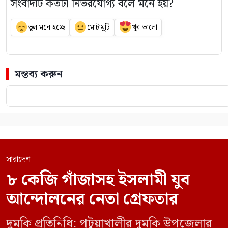
সংবাদটি কতটা নির্ভরযোগ্য বলে মনে হয়?
ভুল মনে হচ্ছে
মোটামুটি
খুব ভালো
মন্তব্য করুন
সারাদেশ
৮ কেজি গাঁজাসহ ইসলামী যুব
আন্দোলনের নেতা গ্রেফতার
দুমকি প্রতিনিধি: পটুয়াখালীর দুমকি উপজেলার