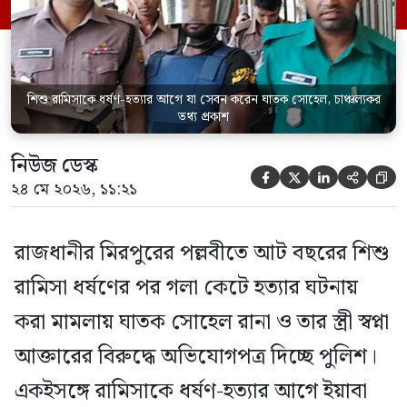
মামলার তদন্ত কর্মকর্তা পল্লবী থানার উপ-
পরিদর্শক অহিদুজ্জামান এ তথ্য নিছিত করেন।
তিনি বলেন, […]
শিশু রামিসাকে ধর্ষণ-হত্যার আগে যা সেবন করেন ঘাতক সোহেল, চাঞ্চল্যকর
তথ্য প্রকাশ
নিউজ ডেস্ক





২৪ মে ২০২৬, ১১:২১
রাজধানীর মিরপুরের পল্লবীতে আট বছরের শিশু
রামিসা ধর্ষণের পর গলা কেটে হত্যার ঘটনায়
করা মামলায় ঘাতক সোহেল রানা ও তার স্ত্রী স্বপ্না
আক্তারের বিরুদ্ধে অভিযোগপত্র দিচ্ছে পুলিশ।
একইসঙ্গে রামিসাকে ধর্ষণ-হত্যার আগে ইয়াবা