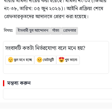
ধারায় মামলা দায়ের করা হয়েছে। মামলা নং-০২ (জিআর
নং-৩৮, তারিখ: ০৫ জুন ২০২৬)। আইনি প্রক্রিয়া শেষে
গ্রেফতারকৃতদের আদালতে প্রেরণ করা হয়েছে।
বিষয়ঃ
ইসলামী যুব আন্দোলন
গাঁজা
গ্রেফতার
সংবাদটি কতটা নির্ভরযোগ্য বলে মনে হয়?
ভুল মনে হচ্ছে
মোটামুটি
খুব ভালো
মন্তব্য করুন