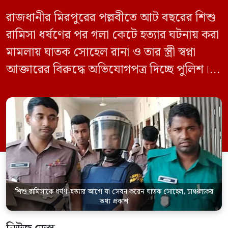
রাজধানীর মিরপুরের পল্লবীতে আট বছরের শিশু
রামিসা ধর্ষণের পর গলা কেটে হত্যার ঘটনায় করা
মামলায় ঘাতক সোহেল রানা ও তার স্ত্রী স্বপ্না
আক্তারের বিরুদ্ধে অভিযোগপত্র দিচ্ছে পুলিশ।
একইসঙ্গে রামিসাকে ধর্ষণ-হত্যার আগে ইয়াবা
সেবন করেছিলেন বলে জবানবন্দিতে
জানিয়েছেন আসামি। রোববার (২৪ মে) সকালে
মামলার তদন্ত কর্মকর্তা পল্লবী থানার উপ-
পরিদর্শক অহিদুজ্জামান এ তথ্য নিছিত করেন।
তিনি বলেন, […]
শিশু রামিসাকে ধর্ষণ-হত্যার আগে যা সেবন করেন ঘাতক সোহেল, চাঞ্চল্যকর
তথ্য প্রকাশ