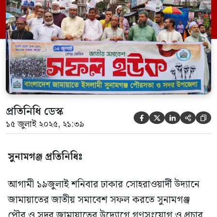
ট্রাফিক পয়েন্টে এসে সমাবেশে মিলিত হয়।
সুনামগঞ্জ পৌর জামায়াতের আমীর আব্দুস সাত্তার
মু. মামুনের সঞ্চালনায় সমাবেশে বক্তব্য রাখেন
বাংলাদেশ জামায়াতে ইসলামী […]
প্রতিনিধি ডেস্ক





১৫ জুলাই ২০২৫, ২১:৩৯
সুনামগঞ্জ প্রতিনিধিঃ
আগামী ১৯জুলাই শনিবার ঢাকার সোহরাওয়ার্দী উদ্যানে
জামায়াতের জাতীয় সমাবেশ সফল করতে সুনামগঞ্জ
পৌর ও সদর জামায়াতের উদ্যোগে গণসংযোগ ও প্রচার