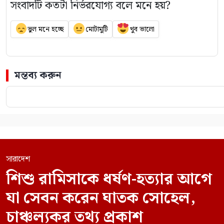
সংবাদটি কতটা নির্ভরযোগ্য বলে মনে হয়?
ভুল মনে হচ্ছে
মোটামুটি
খুব ভালো
মন্তব্য করুন
সারাদেশ
শিশু রামিসাকে ধর্ষণ-হত্যার আগে
যা সেবন করেন ঘাতক সোহেল,
চাঞ্চল্যকর তথ্য প্রকাশ