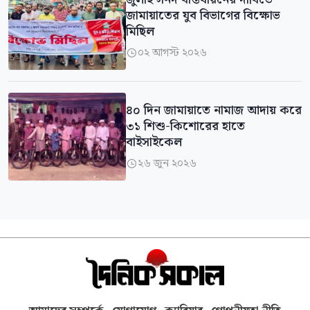
জুলাই সনদ বাস্তবায়নের দাবিতে
জামায়াতের যুব বিভাগের বিক্ষোভ
মিছিল
০২ আগস্ট ২০২৬

৪০ দিন জামায়াতে নামাজ আদায় করে
৩১ শিশু-কিশোরের হাতে
বাইসাইকেল
২৬ জুন ২০২৬
