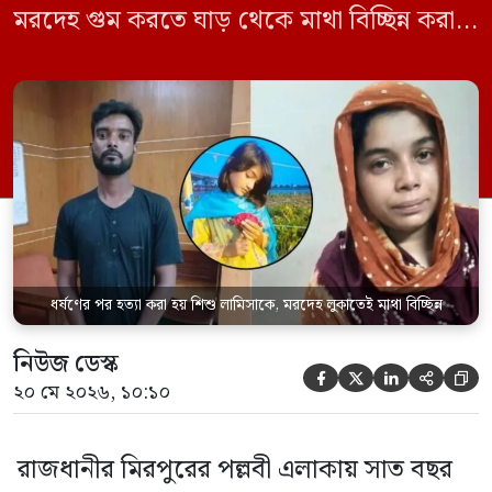
মরদেহ গুম করতে ঘাড় থেকে মাথা বিচ্ছিন্ন করা
হয় এবং শরীরের অন্য অংশও টুকরো করার চেষ্টা
চালানো হয় এই নৃশংস হত্যাকাণ্ডে পাশের ফ্ল্যাটের
ভাড়াটিয়া সোহেল রানা (৩০) ও তার স্ত্রী স্বপ্না
আক্তারকে (২৬) মাত্র ৭ ঘণ্টার […]
ধর্ষণের পর হত্যা করা হয় শিশু লামিসাকে, মরদেহ লুকাতেই মাথা বিচ্ছিন্ন
নিউজ ডেস্ক





২০ মে ২০২৬, ১০:১০
রাজধানীর মিরপুরের পল্লবী এলাকায় সাত বছর