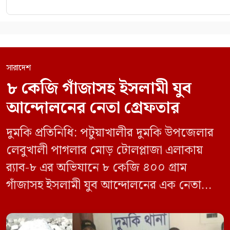
সারাদেশ
৮ কেজি গাঁজাসহ ইসলামী যুব
আন্দোলনের নেতা গ্রেফতার
দুমকি প্রতিনিধি: পটুয়াখালীর দুমকি উপজেলার
লেবুখালী পাগলার মোড় টোলপ্লাজা এলাকায়
র‍্যাব-৮ এর অভিযানে ৮ কেজি ৪০০ গ্রাম
গাঁজাসহ ইসলামী যুব আন্দোলনের এক নেতাকে
গ্রেফতার করা হয়েছে। পরে তার দেওয়া তথ্যের
ভিত্তিতে অভিযান চালিয়ে মাদক চক্রের আরও