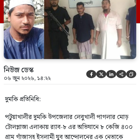
এক সদস্যকে আটক করা হয়। র‍্যাব ও পুলিশ
সূত্রে জানা গেছে, শুক্রবার গোপন সংবাদের
ভিত্তিতে র‍্যাব-৮, সিপিসি-১ পটুয়াখালী ক্যাম্পের
[…]
নিউজ ডেস্ক





০৬ জুন ২০২৬, ১৪:২২
দুমকি প্রতিনিধি:
পটুয়াখালীর দুমকি উপজেলার লেবুখালী পাগলার মোড়
টোলপ্লাজা এলাকায় র‍্যাব-৮ এর অভিযানে ৮ কেজি ৪০০
গ্রাম গাঁজাসহ ইসলামী যুব আন্দোলনের এক নেতাকে