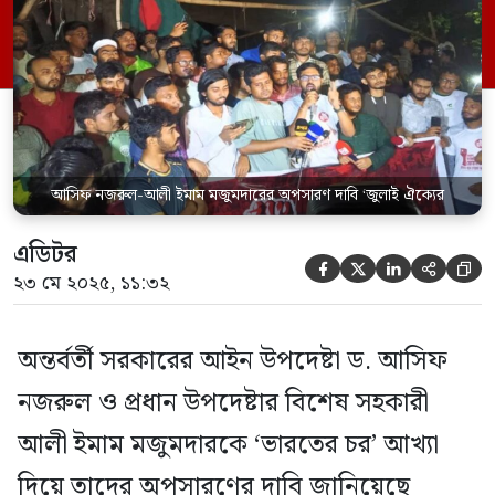
ঢাকা বিশ্ববিদ্যালয়ের রাজু ভাস্কর্যের পাদদেশে
আয়োজিত এক প্রতিবাদ সমাবেশ থেকে এই দাবি
জানানো হয়। ‘জুলাইয়ের শক্তিগুলোর মধ্যে
ফাটল তৈরি […]
আসিফ নজরুল-আলী ইমাম মজুমদারের অপসারণ দাবি ‘জুলাই ঐক্যের
এডিটর





২৩ মে ২০২৫, ১১:৩২
অন্তর্বর্তী সরকারের আইন উপদেষ্টা ড. আসিফ
নজরুল ও প্রধান উপদেষ্টার বিশেষ সহকারী
আলী ইমাম মজুমদারকে ‘ভারতের চর’ আখ্যা
দিয়ে তাদের অপসারণের দাবি জানিয়েছে