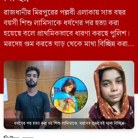
রাজধানীর মিরপুরের পল্লবী এলাকায় সাত বছর
বয়সী শিশু লামিসাকে ধর্ষণের পর হত্যা করা
হয়েছে বলে প্রাথমিকভাবে ধারণা করছে পুলিশ।
মরদেহ গুম করতে ঘাড় থেকে মাথা বিচ্ছিন্ন করা
হয় এবং শরীরের অন্য অংশও টুকরো করার চেষ্টা
চালানো হয় এই নৃশংস হত্যাকাণ্ডে পাশের ফ্ল্যাটের
ভাড়াটিয়া সোহেল রানা (৩০) ও তার স্ত্রী স্বপ্না
আক্তারকে (২৬) মাত্র ৭ ঘণ্টার […]
ধর্ষণের পর হত্যা করা হয় শিশু লামিসাকে, মরদেহ লুকাতেই মাথা বিচ্ছিন্ন