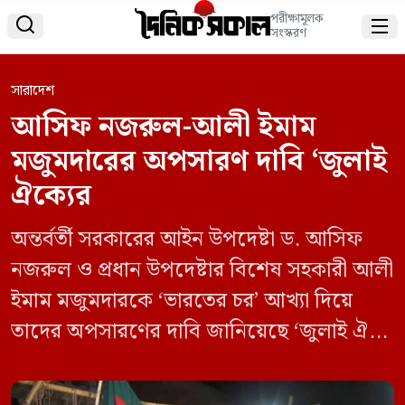
পরীক্ষামূলক


সংস্করণ
সারাদেশ
আসিফ নজরুল-আলী ইমাম
মজুমদারের অপসারণ দাবি ‘জুলাই
ঐক্যের
অন্তর্বর্তী সরকারের আইন উপদেষ্টা ড. আসিফ
নজরুল ও প্রধান উপদেষ্টার বিশেষ সহকারী আলী
ইমাম মজুমদারকে ‘ভারতের চর’ আখ্যা দিয়ে
তাদের অপসারণের দাবি জানিয়েছে ‘জুলাই ঐক্য’
নামের একটি সামাজিক-রাজনৈতিক প্লাটফর্ম।
বৃহস্পতিবার (২২ মে) রাত সাড়ে ১০টার দিকে