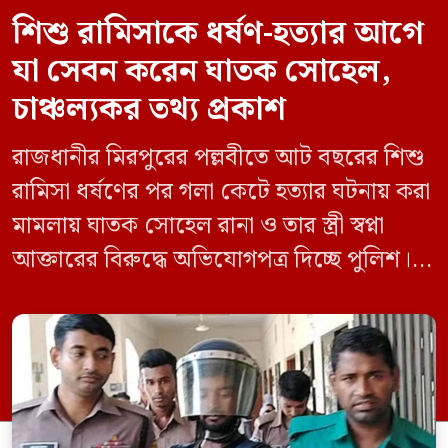
শিশু রামিসাকে ধর্ষণ-হত্যার আগে
যা সেবন করেন ঘাতক সোহেল,
চাঞ্চল্যকর তথ্য প্রকাশ
রাজধানীর মিরপুরের পল্লবীতে আট বছরের শিশু
রামিসা ধর্ষণের পর গলা কেটে হত্যার ঘটনায় করা
মামলায় ঘাতক সোহেল রানা ও তার স্ত্রী স্বপ্না
আক্তারের বিরুদ্ধে অভিযোগপত্র দিচ্ছে পুলিশ।
একইসঙ্গে রামিসাকে ধর্ষণ-হত্যার আগে ইয়াবা
সেবন করেছিলেন বলে জবানবন্দিতে
জানিয়েছেন আসামি। রোববার (২৪ মে) সকালে
মামলার তদন্ত কর্মকর্তা পল্লবী থানার উপ-
পরিদর্শক অহিদুজ্জামান এ তথ্য নিছিত করেন।