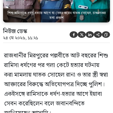
তিনি বলেন, […]
শিশু রামিসাকে ধর্ষণ-হত্যার আগে যা সেবন করেন ঘাতক সোহেল, চাঞ্চল্যকর
তথ্য প্রকাশ
নিউজ ডেস্ক





২৪ মে ২০২৬, ১১:২১
রাজধানীর মিরপুরের পল্লবীতে আট বছরের শিশু
রামিসা ধর্ষণের পর গলা কেটে হত্যার ঘটনায়
করা মামলায় ঘাতক সোহেল রানা ও তার স্ত্রী স্বপ্না
আক্তারের বিরুদ্ধে অভিযোগপত্র দিচ্ছে পুলিশ।
একইসঙ্গে রামিসাকে ধর্ষণ-হত্যার আগে ইয়াবা
সেবন করেছিলেন বলে জবানবন্দিতে