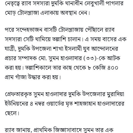
নেতৃত্বে র‍্যাব সদস্যরা দুমকি থানাধীন লেবুখালী পাগলার
মোড় টোলপ্লাজা এলাকায় অবস্থান নেন।
পরে সন্দেহভাজন বাসটি টোলপ্লাজায় পৌঁছালে র‍্যাব
সদস্যরা সেটি থামিয়ে তল্লাশি চালান। এ সময় বাসের এক
যাত্রী, দুমকি উপজেলা শাখা ইসলামী যুব আন্দোলনের
প্রচার সম্পাদক মো. সুমন হাওলাদার (৩৩)-কে আটক
করা হয়। তল্লাশিকালে তার কাছ থেকে ৮ কেজি ৪০০
গ্রাম গাঁজা উদ্ধার করা হয়।
গ্রেফতারকৃত সুমন হাওলাদার দুমকি উপজেলার মুরাদিয়া
ইউনিয়নের ৪ নম্বর ওয়ার্ডের মৃত শাহজাহান হাওলাদারের
ছেলে।
র‍্যাব জানায়, প্রাথমিক জিজ্ঞাসাবাদে সুমন তার এক