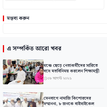
মন্তব্য করুন
এ সম্পর্কিত আরো খবর
মঞ্চে ছেড়ে নেতাকর্মীদের সারিতে
বসে মতবিনিময় করলেন শিক্ষামন্ত্রী
০৮ আগস্ট ২০২৬

সেনবাগে নামাজি কিশোরদের
সম্মাননা, ৮ জনকে বাইসাইকেল