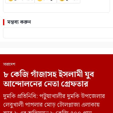
মন্তব্য করুন
সারাদেশ
৮ কেজি গাঁজাসহ ইসলামী যুব
আন্দোলনের নেতা গ্রেফতার
দুমকি প্রতিনিধি: পটুয়াখালীর দুমকি উপজেলার
লেবুখালী পাগলার মোড় টোলপ্লাজা এলাকায়