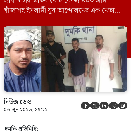
র‍্যাব-৮ এর অভিযানে ৮ কেজি ৪০০ গ্রাম
গাঁজাসহ ইসলামী যুব আন্দোলনের এক নেতাকে
গ্রেফতার করা হয়েছে। পরে তার দেওয়া তথ্যের
ভিত্তিতে অভিযান চালিয়ে মাদক চক্রের আরও
এক সদস্যকে আটক করা হয়। র‍্যাব ও পুলিশ
সূত্রে জানা গেছে, শুক্রবার গোপন সংবাদের
ভিত্তিতে র‍্যাব-৮, সিপিসি-১ পটুয়াখালী ক্যাম্পের
[…]
নিউজ ডেস্ক





০৬ জুন ২০২৬, ১৪:২২
দুমকি প্রতিনিধি: