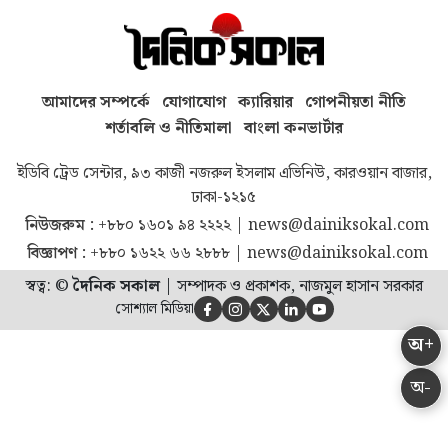
আমাদের সম্পর্কে
যোগাযোগ
ক্যারিয়ার
গোপনীয়তা নীতি
শর্তাবলি ও নীতিমালা
বাংলা কনভার্টার
ইডিবি ট্রেড সেন্টার, ৯৩ কাজী নজরুল ইসলাম এভিনিউ, কারওয়ান বাজার,
ঢাকা-১২১৫
নিউজরুম :
+৮৮০ ১৬০১ ৯৪ ২২২২
|
news@dainiksokal.com
বিজ্ঞাপণ :
+৮৮০ ১৬২২ ৬৬ ২৮৮৮
|
news@dainiksokal.com
স্বত্ব: ©
দৈনিক সকাল
|
সম্পাদক ও প্রকাশক, নাজমুল হাসান সরকার
সোশ্যাল মিডিয়া





অ+
অ-