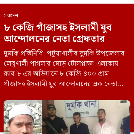
সারাদেশ
৮ কেজি গাঁজাসহ ইসলামী যুব
আন্দোলনের নেতা গ্রেফতার
দুমকি প্রতিনিধি: পটুয়াখালীর দুমকি উপজেলার
লেবুখালী পাগলার মোড় টোলপ্লাজা এলাকায়
র‍্যাব-৮ এর অভিযানে ৮ কেজি ৪০০ গ্রাম
গাঁজাসহ ইসলামী যুব আন্দোলনের এক নেতাকে
গ্রেফতার করা হয়েছে। পরে তার দেওয়া তথ্যের
ভিত্তিতে অভিযান চালিয়ে মাদক চক্রের আরও
এক সদস্যকে আটক করা হয়। র‍্যাব ও পুলিশ
সূত্রে জানা গেছে, শুক্রবার গোপন সংবাদের