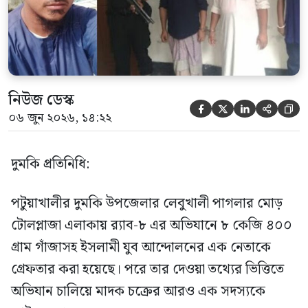
ভিত্তিতে র‍্যাব-৮, সিপিসি-১ পটুয়াখালী ক্যাম্পের
[…]
নিউজ ডেস্ক





০৬ জুন ২০২৬, ১৪:২২
দুমকি প্রতিনিধি:
পটুয়াখালীর দুমকি উপজেলার লেবুখালী পাগলার মোড়
টোলপ্লাজা এলাকায় র‍্যাব-৮ এর অভিযানে ৮ কেজি ৪০০
গ্রাম গাঁজাসহ ইসলামী যুব আন্দোলনের এক নেতাকে
গ্রেফতার করা হয়েছে। পরে তার দেওয়া তথ্যের ভিত্তিতে
অভিযান চালিয়ে মাদক চক্রের আরও এক সদস্যকে