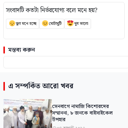
সংবাদটি কতটা নির্ভরযোগ্য বলে মনে হয়?
ভুল মনে হচ্ছে
মোটামুটি
খুব ভালো
মন্তব্য করুন
এ সম্পর্কিত আরো খবর
সেনবাগে নামাজি কিশোরদের
সম্মাননা, ৮ জনকে বাইসাইকেল
উপহার