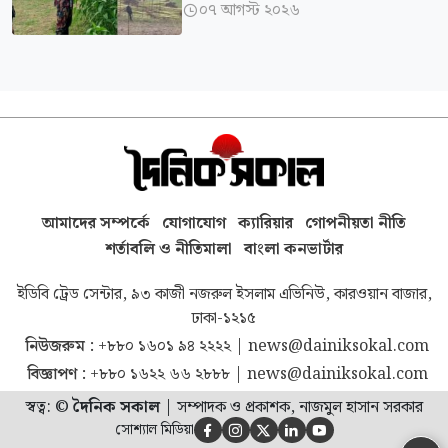
০৭ আগস্ট ২০২৬

আমাদের সম্পর্কে
যোগাযোগ
ক্যারিয়ার
গোপনীয়তা নীতি
শর্তাবলি ও নীতিমালা
বাংলা কনভার্টার
ইডিবি ট্রেড সেন্টার, ৯৩ কাজী নজরুল ইসলাম এভিনিউ, কারওয়ান বাজার,
ঢাকা-১২১৫
নিউজরুম :
+৮৮০ ১৬০১ ৯৪ ২২২২
|
news@dainiksokal.com
বিজ্ঞাপণ :
+৮৮০ ১৬২২ ৬৬ ২৮৮৮
|
news@dainiksokal.com
স্বত্ব: ©
দৈনিক সকাল
|
সম্পাদক ও প্রকাশক, নাজমুল হাসান সরকার
সোশ্যাল মিডিয়া




