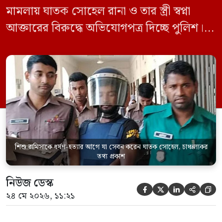
মামলায় ঘাতক সোহেল রানা ও তার স্ত্রী স্বপ্না
আক্তারের বিরুদ্ধে অভিযোগপত্র দিচ্ছে পুলিশ।
একইসঙ্গে রামিসাকে ধর্ষণ-হত্যার আগে ইয়াবা
সেবন করেছিলেন বলে জবানবন্দিতে
জানিয়েছেন আসামি। রোববার (২৪ মে) সকালে
মামলার তদন্ত কর্মকর্তা পল্লবী থানার উপ-
পরিদর্শক অহিদুজ্জামান এ তথ্য নিছিত করেন।
তিনি বলেন, […]
শিশু রামিসাকে ধর্ষণ-হত্যার আগে যা সেবন করেন ঘাতক সোহেল, চাঞ্চল্যকর
তথ্য প্রকাশ
নিউজ ডেস্ক





২৪ মে ২০২৬, ১১:২১