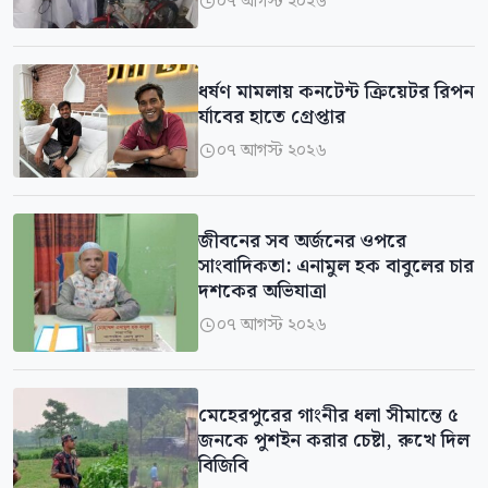
০৭ আগস্ট ২০২৬

ধর্ষণ মামলায় কনটেন্ট ক্রিয়েটর রিপন
র্যাবের হাতে গ্রেপ্তার
০৭ আগস্ট ২০২৬

জীবনের সব অর্জনের ওপরে
সাংবাদিকতা: এনামুল হক বাবুলের চার
দশকের অভিযাত্রা
০৭ আগস্ট ২০২৬

মেহেরপুরের গাংনীর ধলা সীমান্তে ৫
জনকে পুশইন করার চেষ্টা, রুখে দিল
বিজিবি