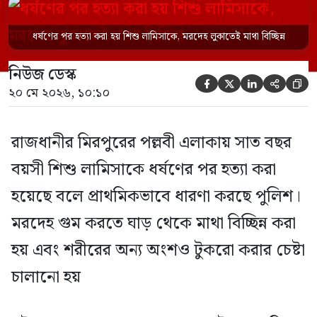
চালানো হয় এই নৃশংস হত্যাকাণ্ডে পাশের ফ্ল্যাটের
ভাড়াটিয়া সোহেল রানা (৩০) ও তার স্ত্রী স্বপ্না
ধর্ষণের পর হত্যা করা হয় শিশু লামিসাকে, মরদেহ লুকাতেই মাথা বিচ্ছিন্ন
আক্তারকে (২৬) মাত্র ৭ ঘণ্টার […]
নিউজ ডেস্ক





২০ মে ২০২৬, ১০:১০
রাজধানীর মিরপুরের পল্লবী এলাকায় সাত বছর
বয়সী শিশু লামিসাকে ধর্ষণের পর হত্যা করা
হয়েছে বলে প্রাথমিকভাবে ধারণা করছে পুলিশ।
মরদেহ গুম করতে ঘাড় থেকে মাথা বিচ্ছিন্ন করা
হয় এবং শরীরের অন্য অংশও টুকরো করার চেষ্টা
চালানো হয়