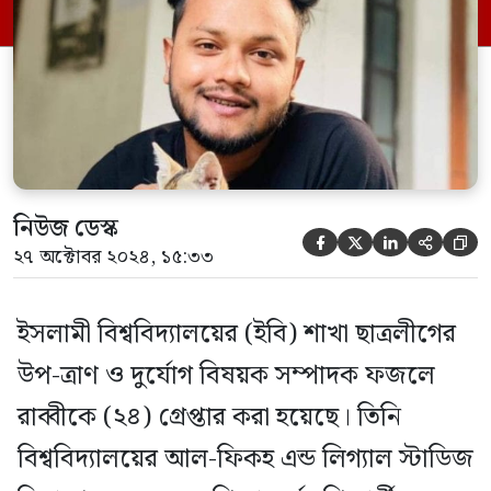
পশ্চিম থানা পুলিশ। গ্রেপ্তার ফজলে রাব্বী
টাঙ্গাইল জেলার ঘাটাইল উপজেলার সাগরদি
গ্রামের সবুজ শিকদারের ছেলে। তিনি […]
নিউজ ডেস্ক





২৭ অক্টোবর ২০২৪, ১৫:৩৩
ইসলামী বিশ্ববিদ্যালয়ের (ইবি) শাখা ছাত্রলীগের
উপ-ত্রাণ ও দুর্যোগ বিষয়ক সম্পাদক ফজলে
রাব্বীকে (২৪) গ্রেপ্তার করা হয়েছে। তিনি
বিশ্ববিদ্যালয়ের আল-ফিকহ এন্ড লিগ্যাল স্টাডিজ