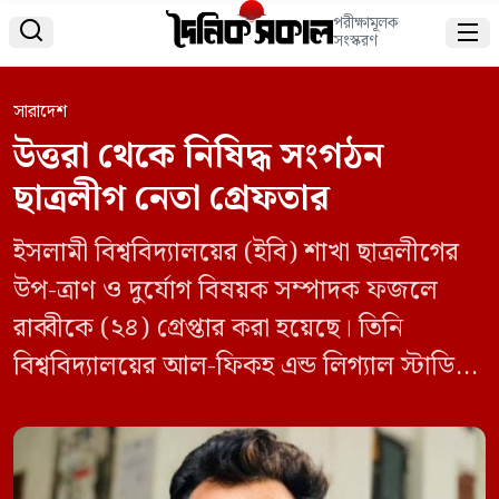
পরীক্ষামূলক


সংস্করণ
সারাদেশ
উত্তরা থেকে নিষিদ্ধ সংগঠন
ছাত্রলীগ নেতা গ্রেফতার
ইসলামী বিশ্ববিদ্যালয়ের (ইবি) শাখা ছাত্রলীগের
উপ-ত্রাণ ও দুর্যোগ বিষয়ক সম্পাদক ফজলে
রাব্বীকে (২৪) গ্রেপ্তার করা হয়েছে। তিনি
বিশ্ববিদ্যালয়ের আল-ফিকহ এন্ড লিগ্যাল স্টাডিজ
বিভাগের ২০১৮-১৯ শিক্ষাবর্ষের শিক্ষার্থী।
শনিবার (২৬ অক্টোবর) রাতে বিশেষ অভিযান
চালিয়ে উত্তরা থেকে তাকে গ্রেপ্তার করে উত্তরা