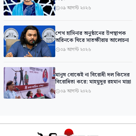
০৯ আগস্ট ২০২৬

শেখ হাসিনার অনুষ্ঠানের উপস্থাপক
অরিনকে ঘিরে সাতক্ষীরায় আলোচনা
০৯ আগস্ট ২০২৬

মানুষ বোঝেই না বিরোধী দল কিসের
বিরোধিতা করে: মাহমুদুর রহমান মান্না
০৯ আগস্ট ২০২৬
