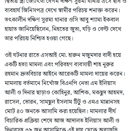
দ্বিতীয় স্ত্রী জ্যোৎস্না বেগম দক্ষিণ সুরমা থানায় এসে ছবি ও
ব্যবহার্য জিনিসপত্র দেখে স্বামীর পরিচয় শনাক্ত করেন।
তৎকালীন দক্ষিণ সুরমা থানার ওসি আবু শ্যামা ইকবাল
হায়াত জানিয়েছিলেন, নিহতের জুতা, ঘড়ি ও বেল্ট দেখে
তার পরিচয় নিশ্চিত হওয়া গেছে।
ওই ঘটনার রাতে এসআই মো. হারুন মজুমদার বাদী হয়ে
একটি হত্যা মামলা এবং পরিবহণ ব্যবসায়ী শাহ নূরুর
রহমান দ্রুতবিচার আইনে আরেকটি মামলা দায়ের করেন।
মামলায় বর্তমানে নিখোঁজ বিএনপি নেতা এম ইলিয়াস
আলী ও দিনার ছাড়াও কোহিনুর, আশিক, মকছুদ আহমদ,
রাসেল, তোরন, সামছুল ইসলাম টিটু ও এমএ মান্নানসহ
মোট ৪০ জনকে আসামি করা হয়েছিল। মামলার দীর্ঘ
বিচারিক প্রক্রিয়া শেষে আজ আদালত ইলিয়াস আলী ও
দিনারসহ ৩৮ জন আসামিকে এই দায় থেকে অব্যাহতি