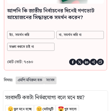
আপনি কি জাতীয় নির্বাচনের দিনেই গণভোট
আয়োজনের সিদ্ধান্তকে সমর্থন করেন?
হ্যাঁ, সমর্থন করি
না, সমর্থন করি না
মন্তব্য করতে চাই না
মোট ভোট: ৭৩৮০





বিষয়ঃ
এমপি মনিরুল হক
সংসদ
সংবাদটি কতটা নির্ভরযোগ্য বলে মনে হয়?
ভুল মনে হচ্ছে
মোটামুটি
খুব ভালো