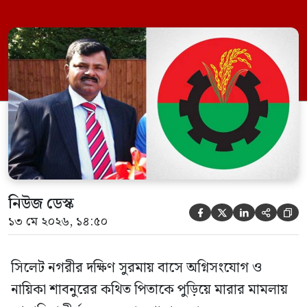
বিএনপি নেতা এম ইলিয়াস আলী ও ছাত্রদল নেতা
ইফতেখার আহমদ দিনারসহ ৩৮ জন নেতাকর্মী।
মঙ্গলবার দুপুরে মামলার দীর্ঘ শুনানি ও সাক্ষ্য-
প্রমাণ জেরা শেষে আসামিরা নির্দোষ প্রমাণিত
হওয়ায় খালাস দেন বিচারক। মানবপাচার […]
নিউজ ডেস্ক





১৩ মে ২০২৬, ১৪:৫০
সিলেট নগরীর দক্ষিণ সুরমায় বাসে অগ্নিসংযোগ ও
নায়িকা শাবনুরের কথিত পিতাকে পুড়িয়ে মারার মামলায়