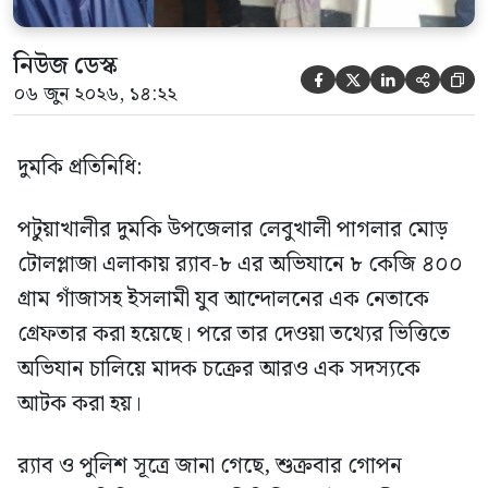
নিউজ ডেস্ক





০৬ জুন ২০২৬, ১৪:২২
দুমকি প্রতিনিধি:
পটুয়াখালীর দুমকি উপজেলার লেবুখালী পাগলার মোড়
টোলপ্লাজা এলাকায় র‍্যাব-৮ এর অভিযানে ৮ কেজি ৪০০
গ্রাম গাঁজাসহ ইসলামী যুব আন্দোলনের এক নেতাকে
গ্রেফতার করা হয়েছে। পরে তার দেওয়া তথ্যের ভিত্তিতে
অভিযান চালিয়ে মাদক চক্রের আরও এক সদস্যকে
আটক করা হয়।
র‍্যাব ও পুলিশ সূত্রে জানা গেছে, শুক্রবার গোপন