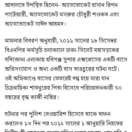
আদালতে উপস্থিত ছিলেন- অ্যাডভোকেট হাসান রিপন
পাটোয়ারী, অ্যাডভোকেট মসরুর চৌধুরী শওকত এবং
অ্যাডভোকেট সাঈদ আহমদ।
মামলার বিবরণ অনুযায়ী, ২০১১ সালের ১৮ ডিসেম্বর
বিএনপির কর্মসূচি চলাকালে ঢাকা-সিলেট মহাসড়কের
বদিকোনা এলাকায় হবিগঞ্জ সুপার এক্সপ্রেসের একটি বাসে
অগ্নিসংযোগ ও অন্য একটি বাস ভাঙচুরের ঘটনা ঘটে।
ওই অগ্নিকাণ্ডে বাসের ভেতরেই দগ্ধ হয়ে মারা যান
চিত্রনায়িকা শাবনুরের পিতা হিসেবে পরিচয়দানকারী ৭০
বছরের বৃদ্ধ কাজী নাছির।
ঘটনার পর পুলিশ বেওয়ারিশ হিসেবে তাকে দাফন
করলেও ১৩ দিন পর ২০১২ সালের ১ জানুয়ারি নিহতের