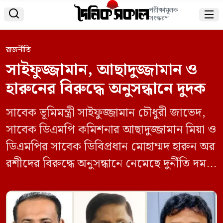
পরীক্ষামূলক


সংস্করণ
রাজনীতি
সাইফুজ্জামান, আছাদুজ্জামান ও
হারুনের বিরুদ্ধে অনুসন্ধানে দুদক
সাবেক ভূমিমন্ত্রী সাইফুজ্জামান চৌধুরী জাভেদ,
সাবেক ডিএমপি কমিশনার আছাদুজ্জামান মিয়া ও
ডিএমপির সাবেক ডিবিপ্রধান মোহাম্মদ হারুন অর
রশীদের বিরুদ্ধে অনুসন্ধানে নেমেছে দুর্নীতি দমন
কমিশন (দুদক)। রোববার দুদক সচিব খোরশেদা
ইয়াসমীন এ তথ্য জানিয়েছেন। কোটা সংস্কারের
দাবিতে শুরু হওয়া আন্দোলনে গত ১৬ জুলাই