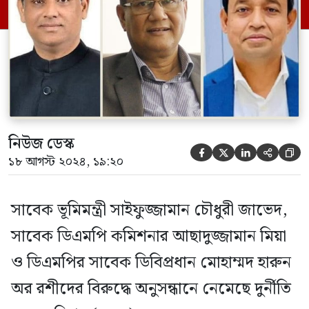
থেকে ১১ আগস্টের মধ্যে জেলায় জেলায়
সহিংসতায় মাত্র তিন সপ্তাহে কয়েকশ মানুষের
প্রাণহানির […]
নিউজ ডেস্ক





১৮ আগস্ট ২০২৪, ১৯:২০
সাবেক ভূমিমন্ত্রী সাইফুজ্জামান চৌধুরী জাভেদ,
সাবেক ডিএমপি কমিশনার আছাদুজ্জামান মিয়া
ও ডিএমপির সাবেক ডিবিপ্রধান মোহাম্মদ হারুন
অর রশীদের বিরুদ্ধে অনুসন্ধানে নেমেছে দুর্নীতি