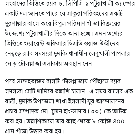
সংবাদের ভিত্তিতে র‍্যাব-৮, সিপিসি-১ পটুয়াখালী ক্যাম্পের
একটি দল জানতে পারে যে সাকুরা পরিবহনের একটি
দূরপাল্লার বাসে করে বিপুল পরিমাণ গাঁজা বিক্রয়ের
উদ্দেশ্যে পটুয়াখালীর দিকে আনা হচ্ছে। এমন তথ্যের
ভিত্তিতে ওয়ারেন্ট অফিসার ডিএডি ওয়াজ উদ্দীনের
নেতৃত্বে র‍্যাব সদস্যরা দুমকি থানাধীন লেবুখালী পাগলার
মোড় টোলপ্লাজা এলাকায় অবস্থান নেন।
পরে সন্দেহভাজন বাসটি টোলপ্লাজায় পৌঁছালে র‍্যাব
সদস্যরা সেটি থামিয়ে তল্লাশি চালান। এ সময় বাসের এক
যাত্রী, দুমকি উপজেলা শাখা ইসলামী যুব আন্দোলনের
প্রচার সম্পাদক মো. সুমন হাওলাদার (৩৩)-কে আটক
করা হয়। তল্লাশিকালে তার কাছ থেকে ৮ কেজি ৪০০
গ্রাম গাঁজা উদ্ধার করা হয়।