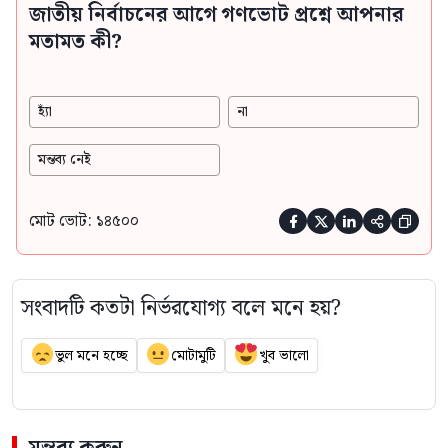
জাতীয় নির্বাচনের আগে গণভোট প্রশ্নে আপনার
মতামত কী?
হ্যাঁ
না
মন্তব্য নেই
মোট ভোট: ১৪৫০০





সংবাদটি কতটা নির্ভরযোগ্য বলে মনে হয়?
ভুল মনে হচ্ছে
মোটামুটি
খুব ভালো
মন্তব্য করুন