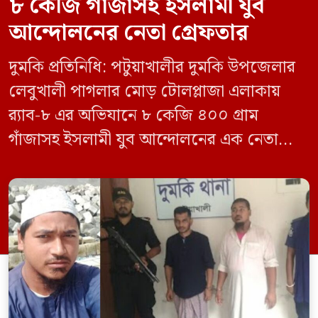
৮ কেজি গাঁজাসহ ইসলামী যুব
আন্দোলনের নেতা গ্রেফতার
দুমকি প্রতিনিধি: পটুয়াখালীর দুমকি উপজেলার
লেবুখালী পাগলার মোড় টোলপ্লাজা এলাকায়
র‍্যাব-৮ এর অভিযানে ৮ কেজি ৪০০ গ্রাম
গাঁজাসহ ইসলামী যুব আন্দোলনের এক নেতাকে
গ্রেফতার করা হয়েছে। পরে তার দেওয়া তথ্যের
ভিত্তিতে অভিযান চালিয়ে মাদক চক্রের আরও
এক সদস্যকে আটক করা হয়। র‍্যাব ও পুলিশ
সূত্রে জানা গেছে, শুক্রবার গোপন সংবাদের
ভিত্তিতে র‍্যাব-৮, সিপিসি-১ পটুয়াখালী ক্যাম্পের
[…]