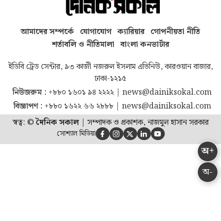
আমাদের সম্পর্কে
যোগাযোগ
ক্যারিয়ার
গোপনীয়তা নীতি
শর্তাবলি ও নীতিমালা
বাংলা কনভার্টার
ইডিবি ট্রেড সেন্টার, ৯৩ কাজী নজরুল ইসলাম এভিনিউ, কারওয়ান বাজার,
ঢাকা-১২১৫
নিউজরুম :
+৮৮০ ১৬০১ ৯৪ ২২২২
|
news@dainiksokal.com
বিজ্ঞাপণ :
+৮৮০ ১৬২২ ৬৬ ২৮৮৮
|
news@dainiksokal.com
স্বত্ব: ©
দৈনিক সকাল
|
সম্পাদক ও প্রকাশক, নাজমুল হাসান সরকার
সোশ্যাল মিডিয়া





অ+
অ-