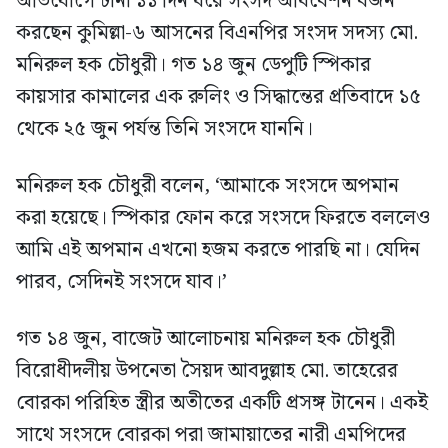
অভিযোগে টানা ১১ দিন ধরে সংসদ অধিবেশন বর্জন
করছেন কুমিল্লা-৬ আসনের বিএনপির সংসদ সদস্য মো.
মনিরুল হক চৌধুরী। গত ১৪ জুন ডেপুটি স্পিকার
কায়সার কামালের এক রুলিং ও সিদ্ধান্তের প্রতিবাদে ১৫
থেকে ২৫ জুন পর্যন্ত তিনি সংসদে যাননি।
মনিরুল হক চৌধুরী বলেন, ‘আমাকে সংসদে অপমান
করা হয়েছে। স্পিকার ফোন করে সংসদে ফিরতে বললেও
আমি এই অপমান এখনো হজম করতে পারছি না। যেদিন
পারব, সেদিনই সংসদে যাব।’
গত ১৪ জুন, বাজেট আলোচনায় মনিরুল হক চৌধুরী
বিরোধীদলীয় উপনেতা সৈয়দ আবদুল্লাহ মো. তাহেরের
বোরকা পরিহিত স্ত্রীর অতীতের একটি প্রসঙ্গ টানেন। একই
সাথে সংসদে বোরকা পরা জামায়াতের নারী এমপিদের