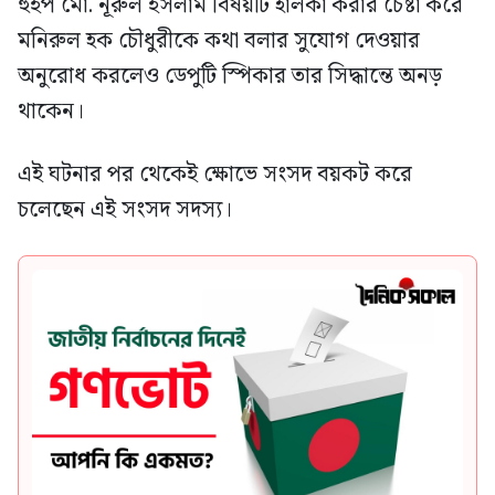
হুইপ মো. নূরুল ইসলাম বিষয়টি হালকা করার চেষ্টা করে
মনিরুল হক চৌধুরীকে কথা বলার সুযোগ দেওয়ার
অনুরোধ করলেও ডেপুটি স্পিকার তার সিদ্ধান্তে অনড়
থাকেন।
এই ঘটনার পর থেকেই ক্ষোভে সংসদ বয়কট করে
চলেছেন এই সংসদ সদস্য।