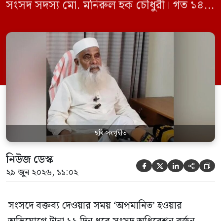
সংসদ সদস্য মো. মনিরুল হক চৌধুরী। গত ১৪
জুন ডেপুটি স্পিকার কায়সার কামালের এক
রুলিং ও সিদ্ধান্তের প্রতিবাদে ১৫ থেকে ২৫ জুন
পর্যন্ত তিনি সংসদে যাননি। মনিরুল হক চৌধুরী
বলেন, ‘আমাকে সংসদে অপমান করা হয়েছে।
স্পিকার ফোন […]
ছবি সংগৃহীত
নিউজ ডেস্ক





২৯ জুন ২০২৬, ১১:০২
সংসদে বক্তব্য দেওয়ার সময় ‘অপমানিত’ হওয়ার