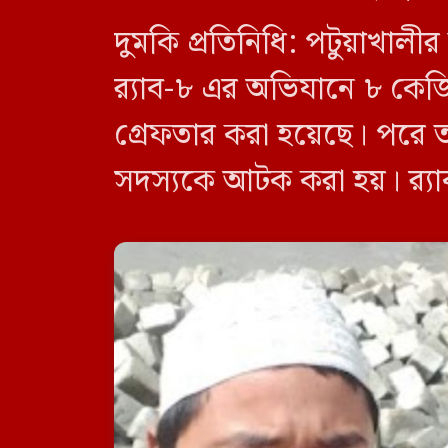
দুমকি প্রতিনিধি: পটুয়াখা
র‍্যাব-৮ এর অভিযানে ৮ কে
গ্রেফতার করা হয়েছে। পরে 
সদস্যকে আটক করা হয়। র‍্যা
র‍্যাব-৮, সিপিসি-১ পটুয়াখাল