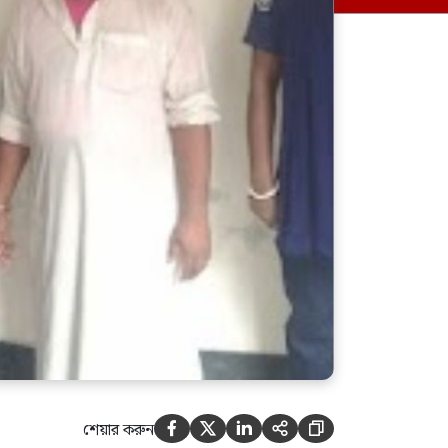
আলোচনা
বেসরকারি খাতে জ্বালানি তেল
আমদানি নীতিমালার খবরকে
‘কাল্পনিক ও অসত্য’ বলল সরকার
শেয়ার করুন




