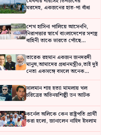
মেঘনায় নারীসহ তিনজনের
মরদেহ, একজনের হাত-পা বাঁধা
শেখ হাসিনা পালিয়ে আসেননি,
নিরাপত্তার স্বার্থে বাংলাদেশের সশস্ত্র
বাহিনী তাকে ভারতে পোঁছে
দিয়েছে: রিভা গাঙ্গুলি
তারেক রহমান একজন জনদরদী
মানুষ,আমাদের প্রধানমন্ত্রীও,তাই দুই
নেতা একসঙ্গে বসলে অনেক
সমস্যার সমাধান হবে: দীনেশ
ত্রিবেদী
সালমান শাহ হত্যা মামলায় খল
চরিত্রের অভিনয়শিল্পী ডন আটক
কর্নেল অলিকে কেন রাষ্ট্রপতি প্রার্থী
করা হলো, জানালেন নাহিদ ইসলাম