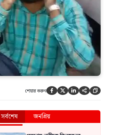
শেয়ার করুন





সর্বশেষ
জনপ্রিয়