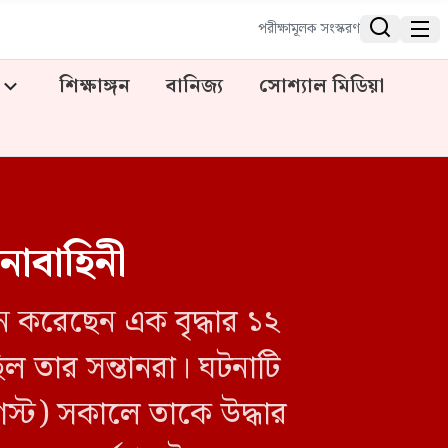


পরীক্ষামূলক সংস্করণ
শিক্ষাঙ্গন
বানিজ্য
সোশ্যাল মিডিয়া
নাবাহিনী
ন করেছেন এক বৃদ্ধার ১২
িল তার সন্তানরা। ঘটনাটি
গস্ট) সকালে তাকে উদ্ধার