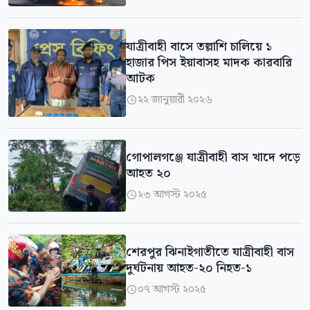
যাত্রীবাহী বাসে তল্লাশি চালিয়ে ১
হাজার পিস ইয়াবাসহ মাদক কারবারি
আটক
২২ জানুয়ারী ২০২৬

গোপালগঞ্জে যাত্রীবাহী বাস খাদে পড়ে
আহত ২০
২৩ আগস্ট ২০২৫

শেরপুর ঝিনাইগাতীতে যাত্রীবাহী বাস
দুর্ঘটনায় আহত-২০ নিহত-১
০৭ আগস্ট ২০২৫
