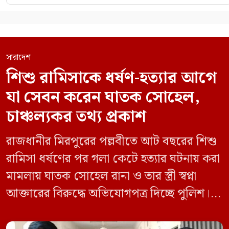
সারাদেশ
শিশু রামিসাকে ধর্ষণ-হত্যার আগে
যা সেবন করেন ঘাতক সোহেল,
চাঞ্চল্যকর তথ্য প্রকাশ
রাজধানীর মিরপুরের পল্লবীতে আট বছরের শিশু
রামিসা ধর্ষণের পর গলা কেটে হত্যার ঘটনায় করা
মামলায় ঘাতক সোহেল রানা ও তার স্ত্রী স্বপ্না
আক্তারের বিরুদ্ধে অভিযোগপত্র দিচ্ছে পুলিশ।
একইসঙ্গে রামিসাকে ধর্ষণ-হত্যার আগে ইয়াবা
সেবন করেছিলেন বলে জবানবন্দিতে