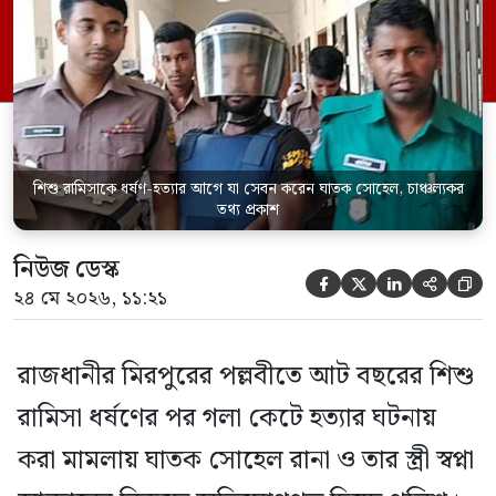
জানিয়েছেন আসামি। রোববার (২৪ মে) সকালে
মামলার তদন্ত কর্মকর্তা পল্লবী থানার উপ-
পরিদর্শক অহিদুজ্জামান এ তথ্য নিছিত করেন।
তিনি বলেন, […]
শিশু রামিসাকে ধর্ষণ-হত্যার আগে যা সেবন করেন ঘাতক সোহেল, চাঞ্চল্যকর
তথ্য প্রকাশ
নিউজ ডেস্ক





২৪ মে ২০২৬, ১১:২১
রাজধানীর মিরপুরের পল্লবীতে আট বছরের শিশু
রামিসা ধর্ষণের পর গলা কেটে হত্যার ঘটনায়
করা মামলায় ঘাতক সোহেল রানা ও তার স্ত্রী স্বপ্না