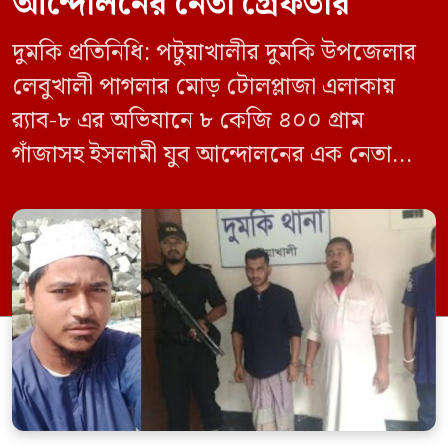
আন্দোলনের নেতা গ্রেফতার
দুমকি প্রতিনিধি: পটুয়াখালীর দুমকি উপজেলার
লেবুখালী পাগলার মোড় টোলপ্লাজা এলাকায়
র‍্যাব-৮ এর অভিযানে ৮ কেজি ৪০০ গ্রাম
গাঁজাসহ ইসলামী যুব আন্দোলনের এক নেতাকে
গ্রেফতার করা হয়েছে। পরে তার দেওয়া তথ্যের
ভিত্তিতে অভিযান চালিয়ে মাদক চক্রের আরও
এক সদস্যকে আটক করা হয়। র‍্যাব ও পুলিশ
সূত্রে জানা গেছে, শুক্রবার গোপন সংবাদের
ভিত্তিতে র‍্যাব-৮, সিপিসি-১ পটুয়াখালী ক্যাম্পের
[…]