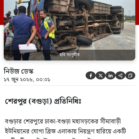
হাতের কব্জি বিচ্ছিন্ন হয়ে যায়। মঙ্গলবার (১৬
জুন) সকাল ৮টা ৫০ মিনিটের দিকে এ দুর্ঘটনা
ঘটে। দুর্ঘটনায় কবলিত বাসটি […]
ছবি সংগৃহীত
নিউজ ডেস্ক





১৭ জুন ২০২৬, ০০:০১
শেরপুর (বগুড়া) প্রতিনিধিঃ
বগুড়ার শেরপুরে ঢাকা-বগুড়া মহাসড়কের সীমাবাড়ী
ইউনিয়নের ঘোগা ব্রিজ এলাকায় নিয়ন্ত্রণ হারিয়ে একটি