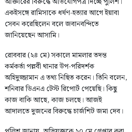
আক্তারের বিরুদ্ধে অভিযোগপত্র দিচ্ছে পুলিশ।
একইসঙ্গে রামিসাকে ধর্ষণ-হত্যার আগে ইয়াবা
সেবন করেছিলেন বলে জবানবন্দিতে
জানিয়েছেন আসামি।
রোববার (২৪ মে) সকালে মামলার তদন্ত
কর্মকর্তা পল্লবী থানার উপ-পরিদর্শক
অহিদুজ্জামান এ তথ্য নিছিত করেন। তিনি বলেন,
শনিবার ডিএনএ টেস্ট রিপোর্ট পেয়েছি। কিছু
কাজ বাকি আছে, কাজ চলছে। আজই
আদালতে দুজনের বিরুদ্ধে চার্জশিট জমা দেব।
পুলিশ জানায়, অভিযুক্তকে ২০ মে গ্রেপ্তার করা