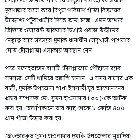
একটি দল জানতে পারে যে সাকুরা পরিবহনের একটি
দূরপাল্লার বাসে করে বিপুল পরিমাণ গাঁজা বিক্রয়ের
উদ্দেশ্যে পটুয়াখালীর দিকে আনা হচ্ছে। এমন তথ্যের
ভিত্তিতে ওয়ারেন্ট অফিসার ডিএডি ওয়াজ উদ্দীনের
নেতৃত্বে র‍্যাব সদস্যরা দুমকি থানাধীন লেবুখালী পাগলার
মোড় টোলপ্লাজা এলাকায় অবস্থান নেন।
পরে সন্দেহভাজন বাসটি টোলপ্লাজায় পৌঁছালে র‍্যাব
সদস্যরা সেটি থামিয়ে তল্লাশি চালান। এ সময় বাসের এক
যাত্রী, দুমকি উপজেলা শাখা ইসলামী যুব আন্দোলনের
প্রচার সম্পাদক মো. সুমন হাওলাদার (৩৩)-কে আটক
করা হয়। তল্লাশিকালে তার কাছ থেকে ৮ কেজি ৪০০
গ্রাম গাঁজা উদ্ধার করা হয়।
গ্রেফতারকৃত সুমন হাওলাদার দুমকি উপজেলার মুরাদিয়া