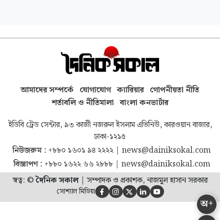
আমাদের সম্পর্কে
যোগাযোগ
ক্যারিয়ার
গোপনীয়তা নীতি
শর্তাবলি ও নীতিমালা
বাংলা কনভার্টার
ইডিবি ট্রেড সেন্টার, ৯৩ কাজী নজরুল ইসলাম এভিনিউ, কারওয়ান বাজার,
ঢাকা-১২১৫
নিউজরুম :
+৮৮০ ১৬০১ ৯৪ ২২২২
|
news@dainiksokal.com
বিজ্ঞাপণ :
+৮৮০ ১৬২২ ৬৬ ২৮৮৮
|
news@dainiksokal.com
স্বত্ব: ©
দৈনিক সকাল
|
সম্পাদক ও প্রকাশক, নাজমুল হাসান সরকার
সোশ্যাল মিডিয়া





অ+