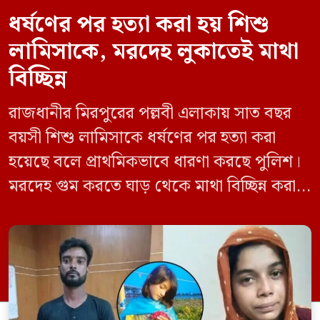
ধর্ষণের পর হত্যা করা হয় শিশু
লামিসাকে, মরদেহ লুকাতেই মাথা
বিচ্ছিন্ন
রাজধানীর মিরপুরের পল্লবী এলাকায় সাত বছর
বয়সী শিশু লামিসাকে ধর্ষণের পর হত্যা করা
হয়েছে বলে প্রাথমিকভাবে ধারণা করছে পুলিশ।
মরদেহ গুম করতে ঘাড় থেকে মাথা বিচ্ছিন্ন করা
হয় এবং শরীরের অন্য অংশও টুকরো করার চেষ্টা
চালানো হয় এই নৃশংস হত্যাকাণ্ডে পাশের ফ্ল্যাটের
ভাড়াটিয়া সোহেল রানা (৩০) ও তার স্ত্রী স্বপ্না
আক্তারকে (২৬) মাত্র ৭ ঘণ্টার […]