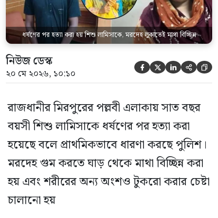
ধর্ষণের পর হত্যা করা হয় শিশু লামিসাকে, মরদেহ লুকাতেই মাথা বিচ্ছিন্ন
নিউজ ডেস্ক





২০ মে ২০২৬, ১০:১০
রাজধানীর মিরপুরের পল্লবী এলাকায় সাত বছর
বয়সী শিশু লামিসাকে ধর্ষণের পর হত্যা করা
হয়েছে বলে প্রাথমিকভাবে ধারণা করছে পুলিশ।
মরদেহ গুম করতে ঘাড় থেকে মাথা বিচ্ছিন্ন করা
হয় এবং শরীরের অন্য অংশও টুকরো করার চেষ্টা
চালানো হয়