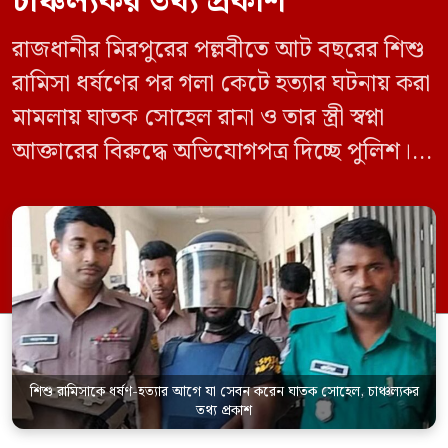
চাঞ্চল্যকর তথ্য প্রকাশ
রাজধানীর মিরপুরের পল্লবীতে আট বছরের শিশু
রামিসা ধর্ষণের পর গলা কেটে হত্যার ঘটনায় করা
মামলায় ঘাতক সোহেল রানা ও তার স্ত্রী স্বপ্না
আক্তারের বিরুদ্ধে অভিযোগপত্র দিচ্ছে পুলিশ।
একইসঙ্গে রামিসাকে ধর্ষণ-হত্যার আগে ইয়াবা
সেবন করেছিলেন বলে জবানবন্দিতে
জানিয়েছেন আসামি। রোববার (২৪ মে) সকালে
মামলার তদন্ত কর্মকর্তা পল্লবী থানার উপ-
পরিদর্শক অহিদুজ্জামান এ তথ্য নিছিত করেন।
তিনি বলেন, […]
শিশু রামিসাকে ধর্ষণ-হত্যার আগে যা সেবন করেন ঘাতক সোহেল, চাঞ্চল্যকর
তথ্য প্রকাশ