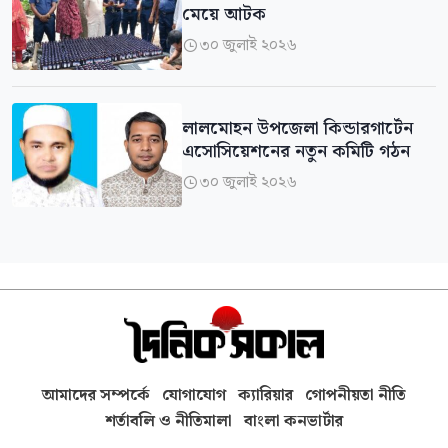
মেয়ে আটক
৩০ জুলাই ২০২৬

লালমোহন উপজেলা কিন্ডারগার্টেন
এসোসিয়েশনের নতুন কমিটি গঠন
৩০ জুলাই ২০২৬

আমাদের সম্পর্কে
যোগাযোগ
ক্যারিয়ার
গোপনীয়তা নীতি
শর্তাবলি ও নীতিমালা
বাংলা কনভার্টার