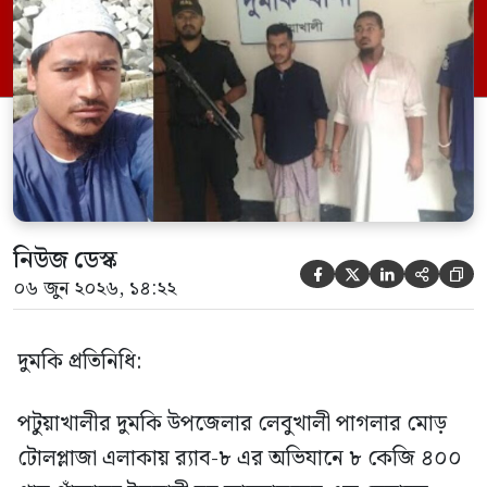
এক সদস্যকে আটক করা হয়। র‍্যাব ও পুলিশ
সূত্রে জানা গেছে, শুক্রবার গোপন সংবাদের
ভিত্তিতে র‍্যাব-৮, সিপিসি-১ পটুয়াখালী ক্যাম্পের
[…]
নিউজ ডেস্ক





০৬ জুন ২০২৬, ১৪:২২
দুমকি প্রতিনিধি:
পটুয়াখালীর দুমকি উপজেলার লেবুখালী পাগলার মোড়
টোলপ্লাজা এলাকায় র‍্যাব-৮ এর অভিযানে ৮ কেজি ৪০০