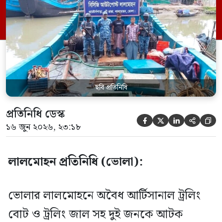
ইউনিয়নের জয়খা গ্রামের আমির শেখের ছেলে।
ইসমাইল লালমোহন উপজেলার পশ্চিম চর উমেদ
ইউনিয়নের ৪নং ওয়ার্ড পাঙ্গাসিয়া এলাকার […]
ছবি প্রতিনিধি
প্রতিনিধি ডেস্ক





১৬ জুন ২০২৬, ২৩:১৮
লালমোহন প্রতিনিধি (ভোলা):
ভোলার লালমোহনে অবৈধ আর্টিসানাল ট্রলিং
বোট ও ট্রলিং জাল সহ দুই জনকে আটক