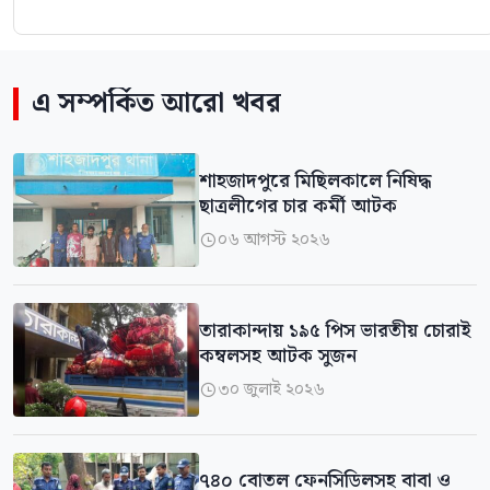
এ সম্পর্কিত আরো খবর
শাহজাদপুরে মিছিলকালে নিষিদ্ধ
ছাত্রলীগের চার কর্মী আটক
০৬ আগস্ট ২০২৬

‎তারাকান্দায় ১৯৫ পিস ভারতীয় চোরাই
কম্বলসহ আটক সুজন
৩০ জুলাই ২০২৬

৭৪০ বোতল ফেনসিডিলসহ বাবা ও