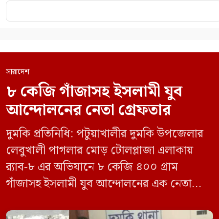
সারাদেশ
৮ কেজি গাঁজাসহ ইসলামী যুব
আন্দোলনের নেতা গ্রেফতার
দুমকি প্রতিনিধি: পটুয়াখালীর দুমকি উপজেলার
লেবুখালী পাগলার মোড় টোলপ্লাজা এলাকায়
র‍্যাব-৮ এর অভিযানে ৮ কেজি ৪০০ গ্রাম
গাঁজাসহ ইসলামী যুব আন্দোলনের এক নেতাকে
গ্রেফতার করা হয়েছে। পরে তার দেওয়া তথ্যের
ভিত্তিতে অভিযান চালিয়ে মাদক চক্রের আরও