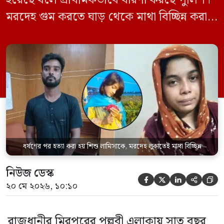
হয়েছে বলে প্রাথমিকভাবে ধারণা করছে পুলিশ।
মরদেহ গুম করতে ঘাড় থেকে মাথা বিচ্ছিন্ন করা
হয় এবং শরীরের অন্য অংশও টুকরো করার চেষ্টা
চালানো হয় এই নৃশংস হত্যাকাণ্ডে পাশের ফ্ল্যাটের
ভাড়াটিয়া সোহেল রানা (৩০) ও তার স্ত্রী স্বপ্না
আক্তারকে (২৬) মাত্র ৭ ঘণ্টার […]
ধর্ষণের পর হত্যা করা হয় শিশু লামিসাকে, মরদেহ লুকাতেই মাথা বিচ্ছিন্ন
নিউজ ডেস্ক





২০ মে ২০২৬, ১০:১০
রাজধানীর মিরপুরের পল্লবী এলাকায় সাত বছর