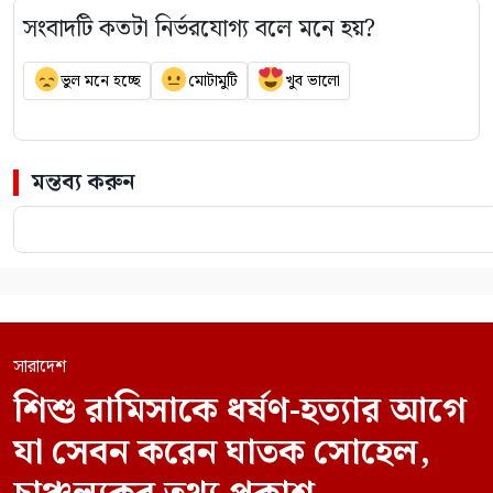
সংবাদটি কতটা নির্ভরযোগ্য বলে মনে হয়?
ভুল মনে হচ্ছে
মোটামুটি
খুব ভালো
মন্তব্য করুন
সারাদেশ
শিশু রামিসাকে ধর্ষণ-হত্যার আগে
যা সেবন করেন ঘাতক সোহেল,