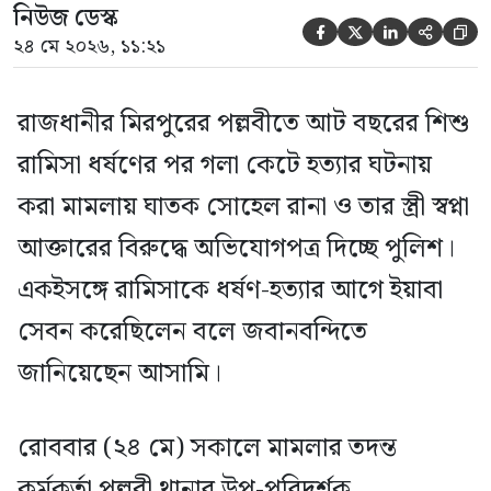
নিউজ ডেস্ক





২৪ মে ২০২৬, ১১:২১
রাজধানীর মিরপুরের পল্লবীতে আট বছরের শিশু
রামিসা ধর্ষণের পর গলা কেটে হত্যার ঘটনায়
করা মামলায় ঘাতক সোহেল রানা ও তার স্ত্রী স্বপ্না
আক্তারের বিরুদ্ধে অভিযোগপত্র দিচ্ছে পুলিশ।
একইসঙ্গে রামিসাকে ধর্ষণ-হত্যার আগে ইয়াবা
সেবন করেছিলেন বলে জবানবন্দিতে
জানিয়েছেন আসামি।
রোববার (২৪ মে) সকালে মামলার তদন্ত
কর্মকর্তা পল্লবী থানার উপ-পরিদর্শক