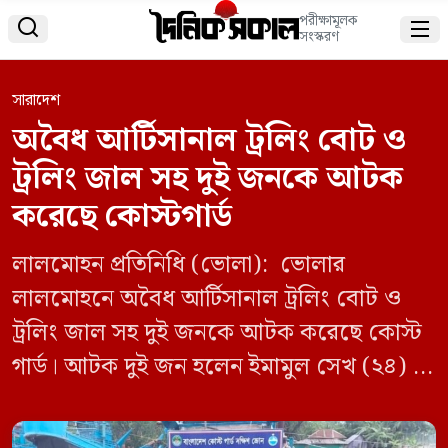
পরীক্ষামূলক


সংস্করণ
সারাদেশ
অবৈধ আর্টিসানাল ট্রলিং বোট ও
ট্রলিং জাল সহ দুই জনকে আটক
করেছে কোস্টগার্ড
লালমোহন প্রতিনিধি (ভোলা): ভোলার
লালমোহনে অবৈধ আর্টিসানাল ট্রলিং বোট ও
ট্রলিং জাল সহ দুই জনকে আটক করেছে কোস্ট
গার্ড। আটক দুই জন হলেন ইমামুল সেখ (২৪) ও
মো. ইসমাইল হোসাইন (৩২)। ইমামুল শেখ
বাগেরহাট জেলার মংলা থানার উলুবুনিয়া