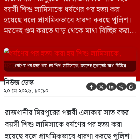
বয়সী শিশু লামিসাকে ধর্ষণের পর হত্যা করা
হয়েছে বলে প্রাথমিকভাবে ধারণা করছে পুলিশ।
মরদেহ গুম করতে ঘাড় থেকে মাথা বিচ্ছিন্ন করা
হয় এবং শরীরের অন্য অংশও টুকরো করার চেষ্টা
চালানো হয় এই নৃশংস হত্যাকাণ্ডে পাশের ফ্ল্যাটের
ভাড়াটিয়া সোহেল রানা (৩০) ও তার স্ত্রী স্বপ্না
ধর্ষণের পর হত্যা করা হয় শিশু লামিসাকে, মরদেহ লুকাতেই মাথা বিচ্ছিন্ন
আক্তারকে (২৬) মাত্র ৭ ঘণ্টার […]
নিউজ ডেস্ক





২০ মে ২০২৬, ১০:১০
রাজধানীর মিরপুরের পল্লবী এলাকায় সাত বছর
বয়সী শিশু লামিসাকে ধর্ষণের পর হত্যা করা
হয়েছে বলে প্রাথমিকভাবে ধারণা করছে পুলিশ।