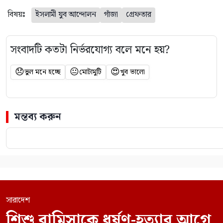
বিষয়ঃ
ইসলামী যুব আন্দোলন
গাঁজা
গ্রেফতার
সংবাদটি কতটা নির্ভরযোগ্য বলে মনে হয়?
😞
😐
😍
ভুল মনে হচ্ছে
মোটামুটি
খুব ভালো
মন্তব্য করুন
সারাদেশ
শিশু রামিসাকে ধর্ষণ-হত্যার আগে