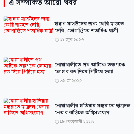
এ সম্পর্কিত আরো খবর
হান্নান মাসউদের জন্য ফেরি ছাড়তে
দেরি, ভোগান্তিতে শতাধিক যাত্রী
০১ জুন ২০২৬

নোয়াখালীতে পথ আটকে তরুণকে
লোহার রড দিয়ে পিটিয়ে হত্যা
৩১ মে ২০২৬

নোয়াখালীর হাতিয়ায় মধ্যরাতে ছাত্রদল
নেতার বাড়িতে অগ্নিসংযোগ
১৮ ফেব্রুয়ারী ২০২৬
