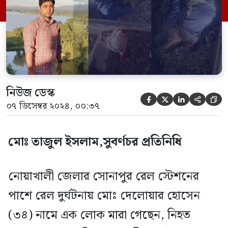
মিনিট এর সময় এই দুর্ঘটনাটি ঘটেছে বলে
স্থানীয়রা জানান। […]
নিউজ ডেস্ক





০৭ ডিসেম্বর ২০২৪, ০০:৩৭
মোঃ তাজুল ইসলাম,সুবর্ণচর প্রতিনিধি
নোয়াখালী জেলার সোনাপুর রেল স্টেশনের
পাশে রেল দুর্ঘটনায় মোঃ দেলোয়ার হোসেন
(৩৪) নামে এক লোক মারা গেছেন, নিহত