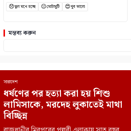
😞
😐
😍
ভুল মনে হচ্ছে
মোটামুটি
খুব ভালো
মন্তব্য করুন
সারাদেশ
ধর্ষণের পর হত্যা করা হয় শিশু
লামিসাকে, মরদেহ লুকাতেই মাথা
বিচ্ছিন্ন
রাজধানীর মিরপুরের পল্লবী এলাকায় সাত বছর