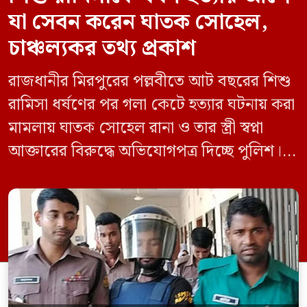
যা সেবন করেন ঘাতক সোহেল,
চাঞ্চল্যকর তথ্য প্রকাশ
রাজধানীর মিরপুরের পল্লবীতে আট বছরের শিশু
রামিসা ধর্ষণের পর গলা কেটে হত্যার ঘটনায় করা
মামলায় ঘাতক সোহেল রানা ও তার স্ত্রী স্বপ্না
আক্তারের বিরুদ্ধে অভিযোগপত্র দিচ্ছে পুলিশ।
একইসঙ্গে রামিসাকে ধর্ষণ-হত্যার আগে ইয়াবা
সেবন করেছিলেন বলে জবানবন্দিতে
জানিয়েছেন আসামি। রোববার (২৪ মে) সকালে
মামলার তদন্ত কর্মকর্তা পল্লবী থানার উপ-
পরিদর্শক অহিদুজ্জামান এ তথ্য নিছিত করেন।
তিনি বলেন, […]