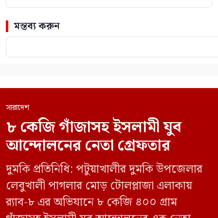
মন্তব্য করুন
সারাদেশ
৮ কেজি গাঁজাসহ ইসলামী যুব
আন্দোলনের নেতা গ্রেফতার
দুমকি প্রতিনিধি: পটুয়াখালীর দুমকি উপজেলার
লেবুখালী পাগলার মোড় টোলপ্লাজা এলাকায়
র‍্যাব-৮ এর অভিযানে ৮ কেজি ৪০০ গ্রাম