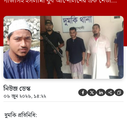
গাঁজাসহ ইসলামী যুব আন্দোলনের এক নেতাকে
গ্রেফতার করা হয়েছে। পরে তার দেওয়া তথ্যের
ভিত্তিতে অভিযান চালিয়ে মাদক চক্রের আরও
এক সদস্যকে আটক করা হয়। র‍্যাব ও পুলিশ
সূত্রে জানা গেছে, শুক্রবার গোপন সংবাদের
ভিত্তিতে র‍্যাব-৮, সিপিসি-১ পটুয়াখালী ক্যাম্পের
[…]
নিউজ ডেস্ক





০৬ জুন ২০২৬, ১৪:২২
দুমকি প্রতিনিধি: