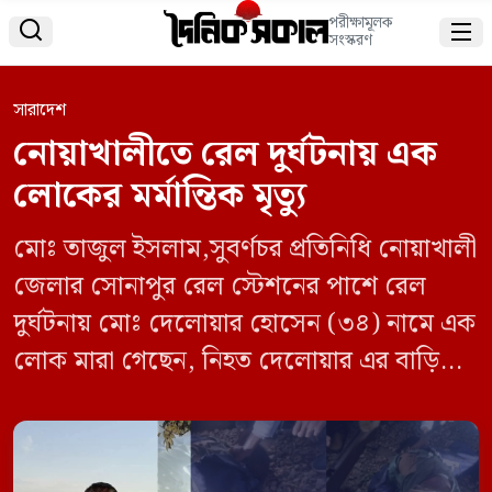
পরীক্ষামূলক


সংস্করণ
সারাদেশ
নোয়াখালীতে রেল দুর্ঘটনায় এক
লোকের মর্মান্তিক মৃত্যু
মোঃ তাজুল ইসলাম,সুবর্ণচর প্রতিনিধি নোয়াখালী
জেলার সোনাপুর রেল স্টেশনের পাশে রেল
দুর্ঘটনায় মোঃ দেলোয়ার হোসেন (৩৪) নামে এক
লোক মারা গেছেন, নিহত দেলোয়ার এর বাড়ি
নোয়াখালী সুবর্ণচর উপজেলার ৩নং চরক্লাক
ইউনিয়ন বাংলা বাজারের পাশে মোঃ জহির উদ্দিন
এর ছেলে। শুক্রবার, ৬ ডিসেম্বর, রাত ৯ টা ৩০