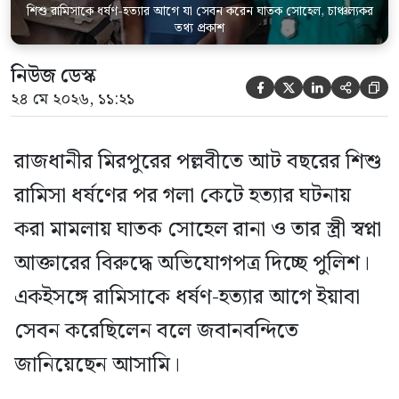
শিশু রামিসাকে ধর্ষণ-হত্যার আগে যা সেবন করেন ঘাতক সোহেল, চাঞ্চল্যকর
তথ্য প্রকাশ
নিউজ ডেস্ক





২৪ মে ২০২৬, ১১:২১
রাজধানীর মিরপুরের পল্লবীতে আট বছরের শিশু
রামিসা ধর্ষণের পর গলা কেটে হত্যার ঘটনায়
করা মামলায় ঘাতক সোহেল রানা ও তার স্ত্রী স্বপ্না
আক্তারের বিরুদ্ধে অভিযোগপত্র দিচ্ছে পুলিশ।
একইসঙ্গে রামিসাকে ধর্ষণ-হত্যার আগে ইয়াবা
সেবন করেছিলেন বলে জবানবন্দিতে
জানিয়েছেন আসামি।