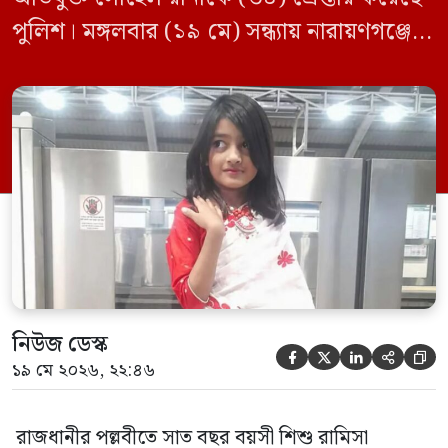
পুলিশ। মঙ্গলবার (১৯ মে) সন্ধ্যায় নারায়ণগঞ্জের
ফতুল্লা থেকে তাঁকে গ্রেপ্তার করা হয় বলে পুলিশ
জানিয়েছে। পুলিশের মিরপুর বিভাগের
উপকমিশনার (ডিসি) মোস্তাক সরকার জানান,
আসামিকে বিস্তারিত জিজ্ঞাসাবাদ শেষে ব্রিফিংয়ে
বিস্তারিত জানানো হবে। এর আগে আজ বেলা
সাড়ে ১১টার […]
নিউজ ডেস্ক





১৯ মে ২০২৬, ২২:৪৬
রাজধানীর পল্লবীতে সাত বছর বয়সী শিশু রামিসা