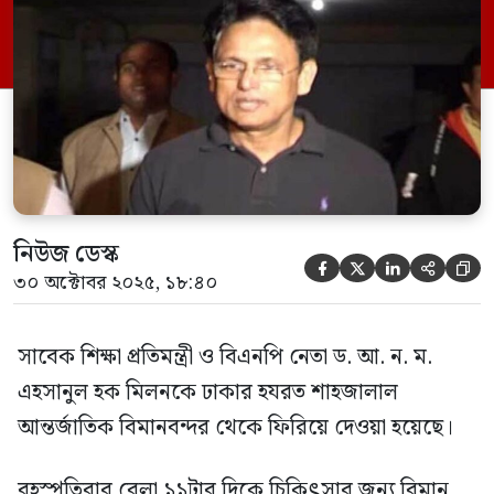
কথা ছিল তার। এ প্রসঙ্গে ইমিগ্রেশন সূত্র জানায়,
তার বিদেশ ভ্রমণে নিষেধাজ্ঞা থাকায় তাকে দেশ
ছাড়তে দেওয়া হয়নি। তবে এ […]
নিউজ ডেস্ক





৩০ অক্টোবর ২০২৫, ১৮:৪০
সাবেক শিক্ষা প্রতিমন্ত্রী ও বিএনপি নেতা ড. আ. ন. ম.
এহসানুল হক মিলনকে ঢাকার হযরত শাহজালাল
আন্তর্জাতিক বিমানবন্দর থেকে ফিরিয়ে দেওয়া হয়েছে।
বৃহস্পতিবার বেলা ১১টার দিকে চিকিৎসার জন্য বিমান