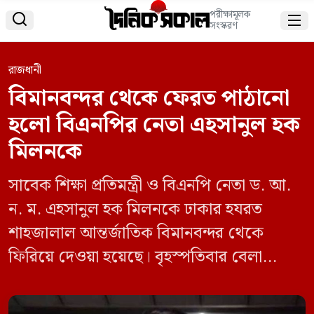
পরীক্ষামূলক


সংস্করণ
রাজধানী
বিমানবন্দর থেকে ফেরত পাঠানো
হলো বিএনপির নেতা এহসানুল হক
মিলনকে
সাবেক শিক্ষা প্রতিমন্ত্রী ও বিএনপি নেতা ড. আ.
ন. ম. এহসানুল হক মিলনকে ঢাকার হযরত
শাহজালাল আন্তর্জাতিক বিমানবন্দর থেকে
ফিরিয়ে দেওয়া হয়েছে। বৃহস্পতিবার বেলা
১১টার দিকে চিকিৎসার জন্য বিমান বাংলাদেশ
এয়ারলাইন্সের একটি ফ্লাইটে ব্যাংকক যাওয়ার