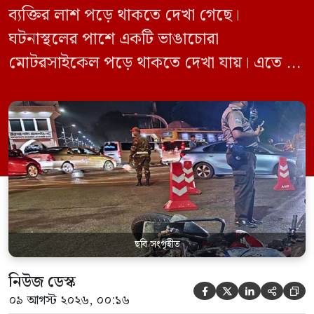
ব্যক্তির লাশ পড়ে থাকতে দেখা গেছে।
ঘটনাস্থলের পাশে একটি ভাঙাচোরা
মোটরসাইকেল পড়ে থাকতে দেখা যায়। এতে ওই
ব্যক্তির সড়ক দুর্ঘটনায় মৃত্যু হয়েছে কি না, তা
নিয়ে প্রশ্ন উঠেছে। রোববার রাতে জাহাঙ্গীর
গেইটের সড়কে লাশটি পড়ে থাকতে দেখা যায়
বলে জানা গেছে। পরে বিষয়টি স্থানীয়দের নজরে
আসে। ঘটনাস্থলে পড়ে থাকা […]
ছবি সংগৃহীত
নিউজ ডেস্ক





০৯ আগস্ট ২০২৬, ০০:১৬