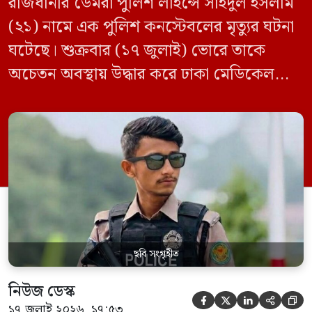
রাজধানীর ডেমরা পুলিশ লাইন্সে সাইদুল ইসলাম
(২১) নামে এক পুলিশ কনস্টেবলের মৃত্যুর ঘটনা
ঘটেছে। শুক্রবার (১৭ জুলাই) ভোরে তাকে
অচেতন অবস্থায় উদ্ধার করে ঢাকা মেডিকেল
কলেজ (ঢামেক) হাসপাতালে নেওয়া হলে
চিকিৎসক মৃত ঘোষণা করেন। প্রাথমিকভাবে
ঘটনাটি আত্মহত্যা বলে জানিয়েছে পুলিশ।
পারিবারিক সূত্রে জানা গেছে, প্রায় নয় মাস আগে
বাংলাদেশ পুলিশে কনস্টেবল হিসেবে যোগ দেন
সাইদুল। […]
ছবি সংগৃহীত
নিউজ ডেস্ক





১৭ জুলাই ২০২৬, ১৭:৫৩