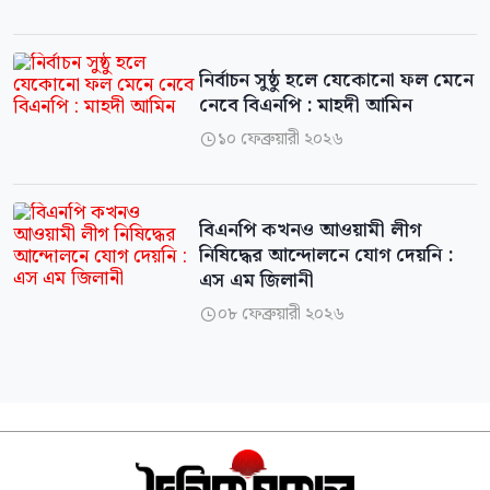
নির্বাচন সুষ্ঠু হলে যেকোনো ফল মেনে
নেবে বিএনপি : মাহদী আমিন
১০ ফেব্রুয়ারী ২০২৬

বিএনপি কখনও আওয়ামী লীগ
নিষিদ্ধের আন্দোলনে যোগ দেয়নি :
এস এম জিলানী
০৮ ফেব্রুয়ারী ২০২৬
