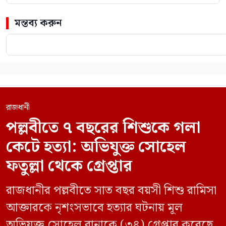
মন্তব্য করুন
রাজধানী
পল্লবীতে ৭ বছরের শিশুকে গলা
কেটে হত্যা: অভিযুক্ত সোহেল
ফতুল্লা থেকে গ্রেপ্তার
রাজধানীর পল্লবীতে সাত বছর বয়সী শিশু রামিসা
আক্তারকে নৃশংসভাবে হত্যার ঘটনায় মূল
অভিযুক্ত সোহেল রানাকে (৩৪) গ্রেপ্তার করেছে