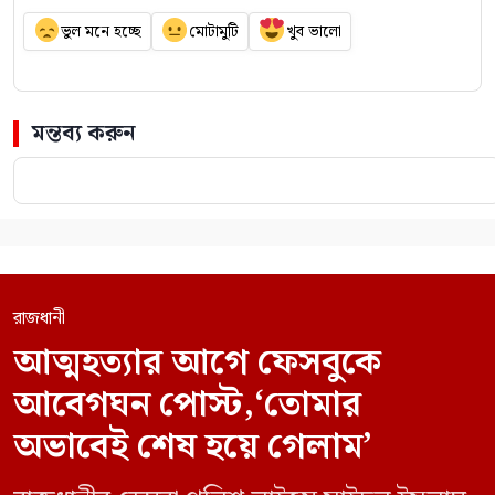
ভুল মনে হচ্ছে
মোটামুটি
খুব ভালো
মন্তব্য করুন
রাজধানী
আত্মহত্যার আগে ফেসবুকে
আবেগঘন পোস্ট,‘তোমার
অভাবেই শেষ হয়ে গেলাম’