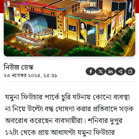
চালক ও যাত্রীদের। পরে অবশ্য দুপুর ১টা ২০
মিনিটের […]
নিউজ ডেস্ক





২৩ নভেম্বর ২০২৪, ১৪:৫৯
যমুনা ফিউচার পার্কে চুরি ঘটনায় কোনো ব্যবস্থা
না নিয়ে উল্টো বন্ধ ঘোষণা করার প্রতিবাদে সড়ক
অবরোধ করেছেন ব্যবসায়ীরা। শনিবার দুপুর
১২টা থেকে প্রায় আধাঘণ্টা যমুনা ফিউচার