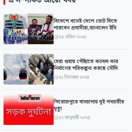
এ সম্পর্কিত আরো খবর
বিদেশে বসেই দেশে ভোট দিতে
পারবেন প্রবাসীরা,জানালেন ইসি
০৯ এপ্রিল ২০২৫

হেরা গুহায় পৌঁছাতে ক্যাবল কার
নির্মাণের পরিকল্পনা করছে সৌদি
১২ ডিসেম্বর ২০২৪

পিরোজপুরে বাসচাপায় দুই পথচারীর
মৃত্যু
১৭ জানুয়ারী ২০২৫
