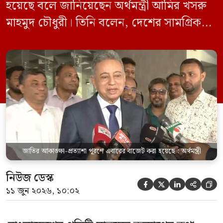
হয়েছে বলে জানিয়েছেন অর্থমন্ত্রী আমির খসরু
মাহমুদ চৌধুরী। তিনি বলেন, দেশের সামগ্রিক
উন্নয়ন ও মানুষের জীবনমানের উন্নয়নকে গুরুত্ব
দিয়ে বাজেটের সব বিষয় নির্ধারণ করা হয়েছে।
এবারের বাজেটের প্রেক্ষাপটও কিছুটা ভিন্ন।
দীর্ঘদিন পর একটি নির্বাচিত সরকারের অধীনে
জাতীয় বাজেট উপস্থাপিত হতে যাচ্ছে। ফলে
জাতির প্রত্যাশা […]
জাতির আকাঙ্ক্ষা-প্রত্যাশা পূরণে এবারের বাজেট করা হয়েছে : অর্থমন্ত্রী
নিউজ ডেস্ক





১১ জুন ২০২৬, ১০:০২