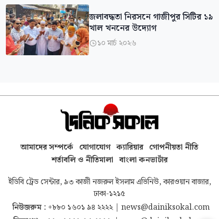
জলাবদ্ধতা নিরসনে গাজীপুর সিটির ১৯
খাল খননের উদ্যোগ
১০ মার্চ ২০২৬

আমাদের সম্পর্কে
যোগাযোগ
ক্যারিয়ার
গোপনীয়তা নীতি
শর্তাবলি ও নীতিমালা
বাংলা কনভার্টার
ইডিবি ট্রেড সেন্টার, ৯৩ কাজী নজরুল ইসলাম এভিনিউ, কারওয়ান বাজার,
ঢাকা-১২১৫
নিউজরুম :
+৮৮০ ১৬০১ ৯৪ ২২২২
|
news@dainiksokal.com