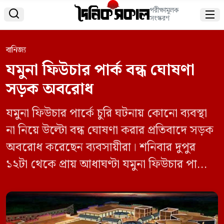
পরীক্ষামূলক


সংস্করণ
বানিজ্য
যমুনা ফিউচার পার্ক বন্ধ ঘোষণা
সড়ক অবরোধ
যমুনা ফিউচার পার্কে চুরি ঘটনায় কোনো ব্যবস্থা
না নিয়ে উল্টো বন্ধ ঘোষণা করার প্রতিবাদে সড়ক
অবরোধ করেছেন ব্যবসায়ীরা। শনিবার দুপুর
১২টা থেকে প্রায় আধাঘণ্টা যমুনা ফিউচার পার্কের
সামনের সড়ক অবরোধ করে রাখেন তারা। এতে
করে সড়কের দুপাশে তীব্র যানজটের সৃষ্টি হয়।
ফলে ভোগান্তিতে পড়তে হয়েছে যানবাহনের