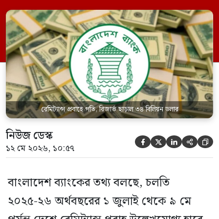
একই সময়ে এর পরিমাণ ছিল ২৫ দশমিক ৪০১
বিলিয়ন ডলার। সে হিসাবে প্রবৃদ্ধি হয়েছে ১৯
দশমিক ৫ শতাংশ। চলতি বছরের ১ থেকে ৯ মে
[…]
রেমিট্যান্স প্রবাহে গতি, রিজার্ভ ছাড়াল ৩৪ বিলিয়ন ডলার
নিউজ ডেস্ক





১২ মে ২০২৬, ১০:৫৭
বাংলাদেশ ব্যাংকের তথ্য বলছে, চলতি
২০২৫-২৬ অর্থবছরের ১ জুলাই থেকে ৯ মে