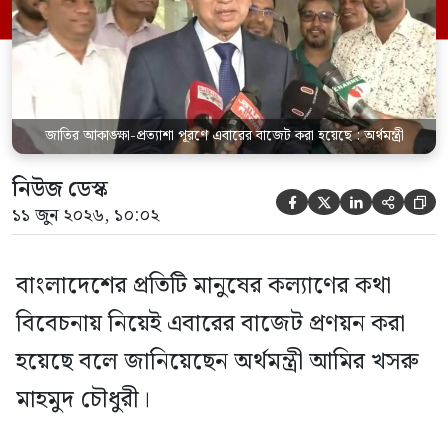
দীর্ঘদিন পর একটি নির্বাচিত সরকারের অধীনে
জাতীয় বাজেট উপস্থাপিত হতে যাচ্ছে। ফলে
জাতির প্রত্যাশা […]
জাতির আকাঙ্ক্ষা-প্রত্যাশা পূরণে এবারের বাজেট করা হয়েছে : অর্থমন্ত্রী
নিউজ ডেস্ক





১১ জুন ২০২৬, ১০:০২
বাংলাদেশের প্রতিটি মানুষের কল্যাণের কথা
বিবেচনায় নিয়েই এবারের বাজেট প্রণয়ন করা
হয়েছে বলে জানিয়েছেন অর্থমন্ত্রী আমির খসরু
মাহমুদ চৌধুরী।