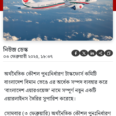
এ কথা জানান শিক্ষা ও পরিকল্পনা উপদেষ্টা ড.
ওয়াহিদউদ্দিন মাহমুদ। তিনি বলেন, বাংলাদেশ
বিমান ৫০ বছরেও আধুনিক […]
নিউজ ডেস্ক





০৩ ফেব্রুয়ারী ২০২৫, ১৮:৩৭
অর্থনৈতিক কৌশল পুনঃনির্ধারণ টাস্কফোর্স কমিটি
বাংলাদেশ বিমান ভেঙে এর অর্ধেক সম্পদ ব্যবহার করে
‘বাংলাদেশ এয়ারওয়েজ’ নামে সম্পূর্ণ নতুন একটি
এয়ারলাইনস তৈরির সুপারিশ করেছে।
সোমবার (৩ ফেব্রুয়ারি) অর্থনৈতিক কৌশল পুনঃনির্ধারণ