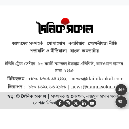
আমাদের সম্পর্কে
যোগাযোগ
ক্যারিয়ার
গোপনীয়তা নীতি
শর্তাবলি ও নীতিমালা
বাংলা কনভার্টার
ইডিবি ট্রেড সেন্টার, ৯৩ কাজী নজরুল ইসলাম এভিনিউ, কারওয়ান বাজার,
ঢাকা-১২১৫
নিউজরুম :
+৮৮০ ১৬০১ ৯৪ ২২২২
|
news@dainiksokal.com
বিজ্ঞাপণ :
+৮৮০ ১৬২২ ৬৬ ২৮৮৮
|
news@dainiksokal.com
অ+
স্বত্ব: ©
দৈনিক সকাল
|
সম্পাদক ও প্রকাশক, নাজমুল হাসান সরকার
অ-
সোশ্যাল মিডিয়া




